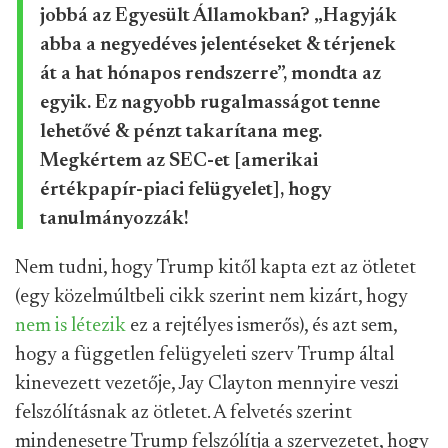
jobbá az Egyesült Államokban? „Hagyják
abba a negyedéves jelentéseket & térjenek
át a hat hónapos rendszerre”, mondta az
egyik. Ez nagyobb rugalmasságot tenne
lehetővé & pénzt takarítana meg.
Megkértem az SEC-et [amerikai
értékpapír-piaci felügyelet], hogy
tanulmányozzák!
Nem tudni, hogy Trump kitől kapta ezt az ötletet
(egy közelmúltbeli cikk szerint nem kizárt, hogy
nem is létezik
ez a rejtélyes ismerős), és azt sem,
hogy a független felügyeleti szerv Trump által
kinevezett vezetője, Jay Clayton mennyire veszi
felszólításnak az ötletet. A felvetés szerint
mindenesetre Trump felszólítja a szervezetet, hogy