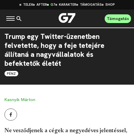
TELEX
AFTER
G7
KARAKTER
TÁMOGATÁS
SHOP
Támogatás
Trump egy Twitter-üzenetben
felvetette, hogy a feje tetejére
állítaná a nagyvállalatok és
befektetők életét
PÉNZ
Kasnyik Márton
Ne vesződjenek a cégek a negyedéves jelentéssel,