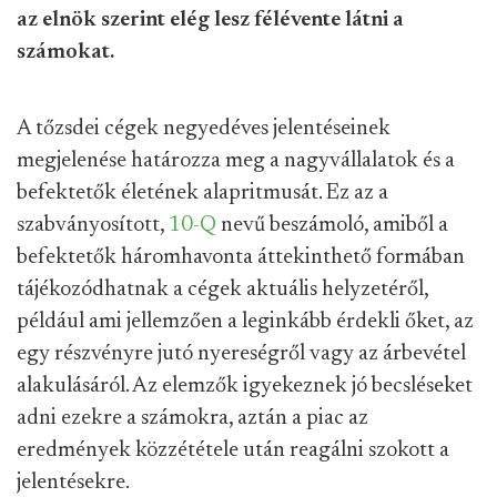
az elnök szerint elég lesz félévente látni a
számokat.
A tőzsdei cégek negyedéves jelentéseinek
megjelenése határozza meg a nagyvállalatok és a
befektetők életének alapritmusát. Ez az a
szabványosított,
10-Q
nevű beszámoló, amiből a
befektetők háromhavonta áttekinthető formában
tájékozódhatnak a cégek aktuális helyzetéről,
például ami jellemzően a leginkább érdekli őket, az
egy részvényre jutó nyereségről vagy az árbevétel
alakulásáról. Az elemzők igyekeznek jó becsléseket
adni ezekre a számokra, aztán a piac az
eredmények közzététele után reagálni szokott a
jelentésekre.