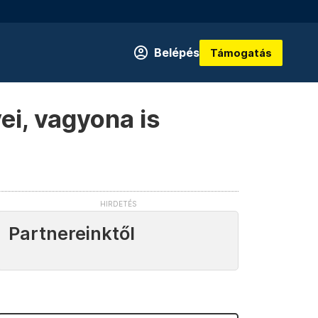
Belépés
Támogatás
i, vagyona is
Partnereinktől