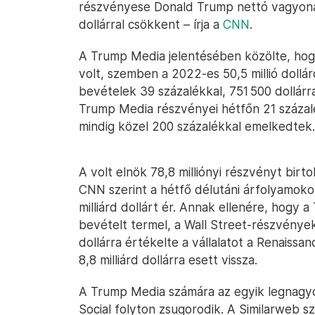
részvényese Donald Trump nettó vagyona 
dollárral csökkent – írja a
CNN
.
A Trump Media jelentésében közölte, hogy
volt, szemben a 2022-es 50,5 millió doll
bevételek 39 százalékkal, 751 500 dollárr
Trump Media részvényei hétfőn 21 százal
mindig közel 200 százalékkal emelkedtek.
A volt elnök 78,8 milliónyi részvényt birt
CNN szerint a hétfő délutáni árfolyamoko
milliárd dollárt ér. Annak ellenére, hogy
bevételt termel, a Wall Street-részvények
dollárra értékelte a vállalatot a Renaissa
8,8 milliárd dollárra esett vissza.
A Trump Media számára az egyik legnagy
Social folyton zsugorodik. A Similarweb s