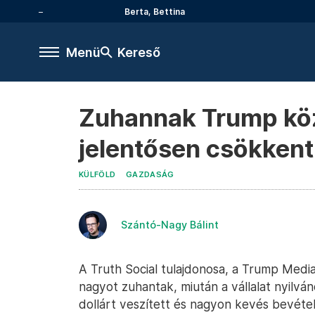
Berta, Bettina
Menü
Kereső
Zuhannak Trump köz
jelentősen csökkent
KÜLFÖLD
GAZDASÁG
Szántó-Nagy Bálint
A Truth Social tulajdonosa, a Trump Med
nagyot zuhantak, miután a vállalat nyilván
dollárt veszített és nagyon kevés bevéte