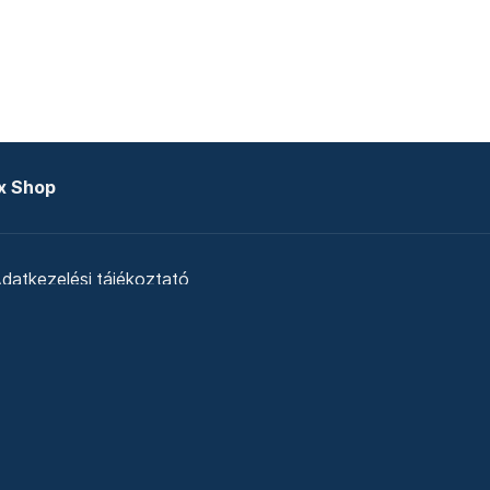
x Shop
datkezelési tájékoztató
zat
Telex Sales