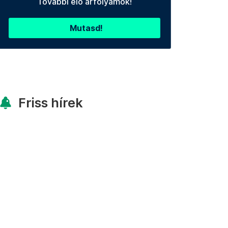
További élő árfolyamok!
Mutasd!
Friss hírek