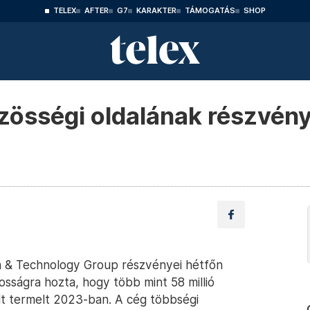
TELEX
AFTER
G7
KARAKTER
TÁMOGATÁS
SHOP
össégi oldalának részvénye
ia & Technology Group részvényei hétfőn
osságra hozta, hogy több mint 58 millió
lt termelt 2023-ban. A cég többségi