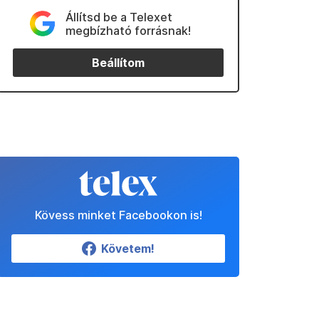
Állítsd be a Telexet
megbízható forrásnak!
Beállítom
Kövess minket Facebookon is!
Követem!