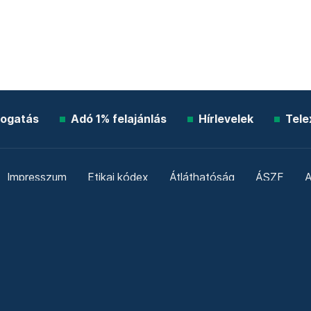
ogatás
Adó 1% felajánlás
Hírlevelek
Tele
Impresszum
Etikai kódex
Átláthatóság
ÁSZF
A
Süti beállítások
Szabályzatok
Kommentelési szabály