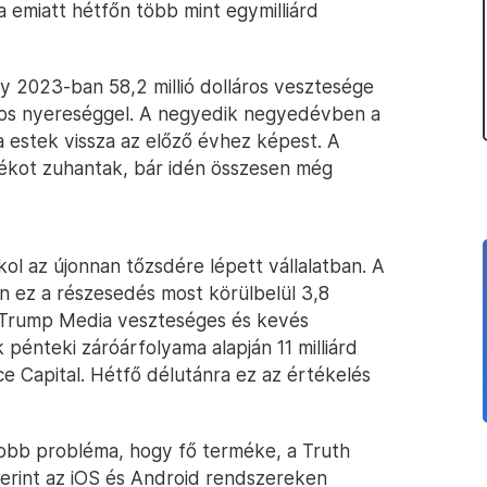
emiatt hétfőn több mint egymilliárd
 2023-ban 58,2 millió dolláros vesztesége
áros nyereséggel. A negyedik negyedévben a
a estek vissza az előző évhez képest. A
ékot zuhantak, bár idén összesen még
okol az újonnan tőzsdére lépett vállalatban. A
n ez a részesedés most körülbelül 3,8
 a Trump Media veszteséges és kevés
 pénteki záróárfolyama alapján 11 milliárd
nce Capital. Hétfő délutánra ez az értékelés
obb probléma, hogy fő terméke, a Truth
zerint az iOS és Android rendszereken