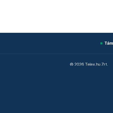
Tám
© 2026 Telex.hu Zrt.
Sütitájékoztató