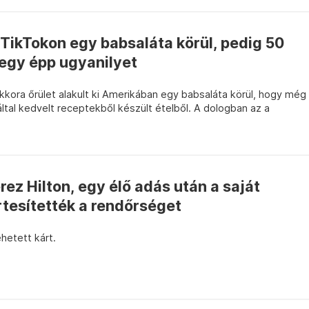
a TikTokon egy babsaláta körül, pedig 50
 egy épp ugyanilyet
kora őrület alakult ki Amerikában egy babsaláta körül, hogy még
k által kedvelt receptekből készült ételből. A dologban az a
rez Hilton, egy élő adás után a saját
tesítették a rendőrséget
hetett kárt.