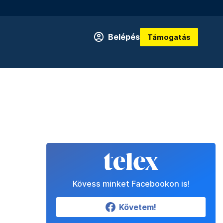
Belépés
Támogatás
Kövess minket Facebookon is!
Követem!