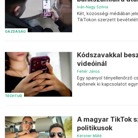
Iván-Nagy Szilvia
Két, közösségi médiában jel
TikTokon szerzett bevételét 
GAZDASÁG
Kódszavakkal besz
videóinál
Fehér János
Egy spanyol tényellenőrző cs
építenek ki kapcsolatot egy
TECHTUD
A magyar TikTok s
politikusok
Kersner Máté