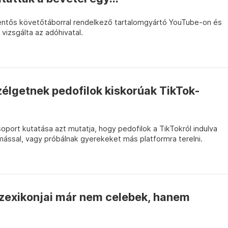
entős követőtáborral rendelkező tartalomgyártó YouTube-on és
vizsgálta az adóhivatal.
élgetnek pedofilok kiskorúak TikTok-
oport kutatása azt mutatja, hogy pedofilok a TikTokról indulva
mással, vagy próbálnak gyerekeket más platformra terelni.
zexikonjai már nem celebek, hanem