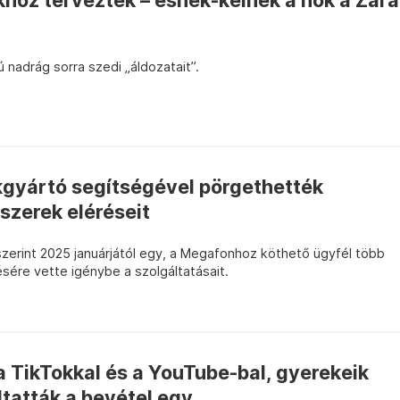
hoz tervezték – esnek-kelnek a nők a Zara
 nadrág sorra szedi „áldozatait”.
kgyártó segítségével pörgethették
szerek eléréseit
szerint 2025 januárjától egy, a Megafonhoz köthető ügyfél több
ésére vette igénybe a szolgáltatásait.
 a TikTokkal és a YouTube-bal, gyerekeik
tatták a bevétel egy...