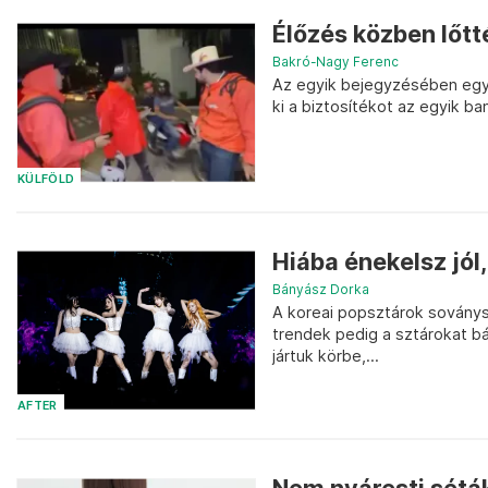
Élőzés közben lőtt
Bakró-Nagy Ferenc
Az egyik bejegyzésében egy 
ki a biztosítékot az egyik ba
KÜLFÖLD
Hiába énekelsz jól
Bányász Dorka
A koreai popsztárok soványsá
trendek pedig a sztárokat bá
jártuk körbe,...
AFTER