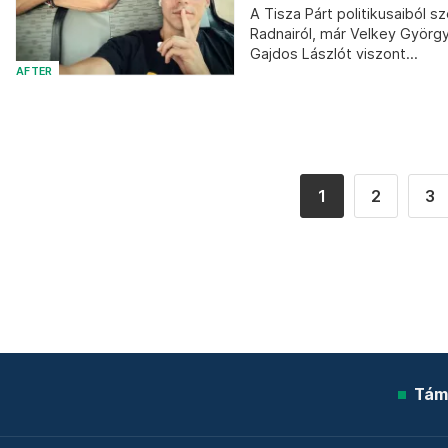
A Tisza Párt politikusaiból
Radnairól, már Velkey György
Gajdos Lászlót viszont...
AFTER
1
2
3
Tám