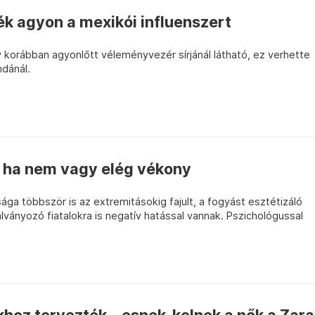
ék agyon a mexikói influenszert
korábban agyonlőtt véleményvezér sírjánál látható, ez verhette
ndánál.
, ha nem vagy elég vékony
ga többször is az extremitásokig fajult, a fogyást esztétizáló
lványozó fiatalokra is negatív hatással vannak. Pszichológussal