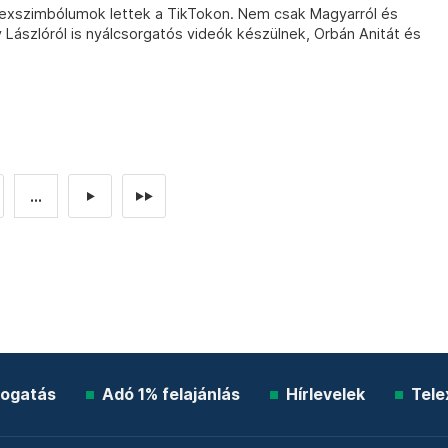
 szexszimbólumok lettek a TikTokon. Nem csak Magyarról és
 Lászlóról is nyálcsorgatós videók készülnek, Orbán Anitát és
...
►
►►
ogatás
Adó 1% felajánlás
Hírlevelek
Tele