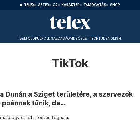
TELEX
AFTER
G7
KARAKTER
TÁMOGATÁS
SHOP
BELFÖLD
KÜLFÖLD
GAZDASÁG
VIDEÓ
ÉLET
TECHTUD
ENGLISH
TikTok
a Dunán a Sziget területére, a szervezők
 poénnak tűnik, de...
 majd egy őrzött kerítés fogadja.