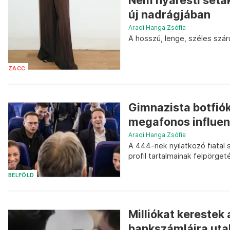
Nem nyáresti séták
új nadrágjában
Aradi Hanga Zsófia
A hosszú, lenge, széles szárú
ZACC
Gimnazista botfió
megafonos influen
Aradi Hanga Zsófia
A 444-nek nyilatkozó fiatal 
profil tartalmainak felpörget
BELFÖLD
Milliókat kerestek
bankszámláira utal