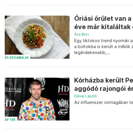
Óriási őrület van 
éve már kitaláltak
Ács Bori
Egy tiktokos trend nyomán ak
a boltokba is került a millió
legérdekesebb,...
ÉSZKOMBÁJN
Kórházba került Pe
aggódó rajongói ér
Dévai László
Az influenszer önmagában te
AFTER