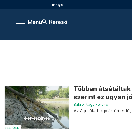
Ibolya
Menü
Kereső
Többen átsétáltak 
szerint ez ugyan jó
Bakró-Nagy Ferenc
Az átjutókat egy ártéri erdő,
BELFÖLD