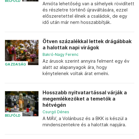
BELFÖLD
Amióta lehetőség van a sírhelyek rövidített
és részletre történő újraváltására, ezzel
előszeretettel élnek a családok, de egy
idő után már nem hosszabbítják.
Ötven százalékkal lettek drágábbak
a halottak napi virágok
Bakró-Nagy Ferenc
Az árusok szerint annyira felment egy év
GAZDASÁG
alatt az alapanyagok ára, hogy
kénytelenek voltak árat emelni.
Hosszabb nyitvatartással várják a
megemlékezőket a temetők a
hétvégén
Csurgó Dénes
BELFÖLD
A MÁV, a Volánbusz és a BKK is készül a
mindenszentekre és a halottak napjára.