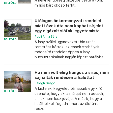
A helyi rendőrség őrizetbe vette a több
BELFÖLD
milliós kárt okozó férfit.
Utólagos önkormányzati rendelet
miatt évek óta nem kaphat sírjelet
egy elgázolt siófoki egyetemista
Pupli Anna Sára
BELFÖLD
A lány szülei úgynevezett bio urnás
temetést kértek, az ennek szabályait
módosító rendelet éppen a lány
búcsúztatásának napján lépett hatályba.
Ha nem volt elég hangos a sírás, nem
sajnálták rendesen a halottat
Balogh Gergő
A kisteleki kegyeleti témapark egyik fő
BELFÖLD
üzenete, hogy aki a múltját nem becsüli,
annak nem lesz jövője. A másik, hogy a
halált el kell fogadni, mert az életünk
része.