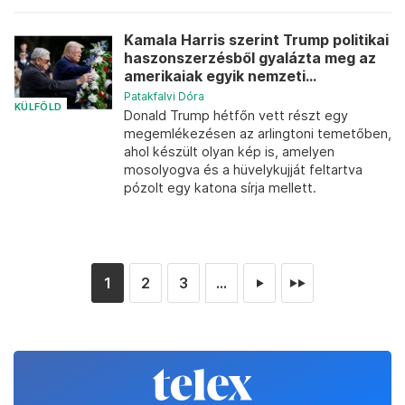
Kamala Harris szerint Trump politikai
haszonszerzésből gyalázta meg az
amerikaiak egyik nemzeti...
Patakfalvi Dóra
KÜLFÖLD
Donald Trump hétfőn vett részt egy
megemlékezésen az arlingtoni temetőben,
ahol készült olyan kép is, amelyen
mosolyogva és a hüvelykujját feltartva
pózolt egy katona sírja mellett.
1
2
3
...
►
►►