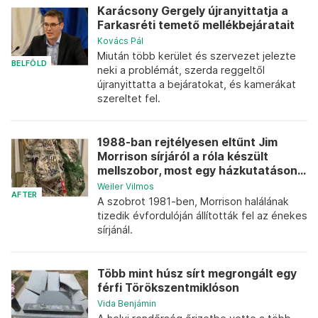
Karácsony Gergely újranyittatja a
Farkasréti temető mellékbejáratait
Kovács Pál
Miután több kerület és szervezet jelezte
BELFÖLD
neki a problémát, szerda reggeltől
újranyittatta a bejáratokat, és kamerákat
szereltet fel.
1988-ban rejtélyesen eltűnt Jim
Morrison sírjáról a róla készült
mellszobor, most egy házkutatáson...
Weiler Vilmos
AFTER
A szobrot 1981-ben, Morrison halálának
tizedik évfordulóján állították fel az énekes
sírjánál.
Több mint húsz sírt megrongált egy
férfi Törökszentmiklóson
Vida Benjámin