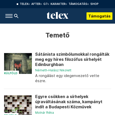
TELEX
AFTER
G7
KARAKTER
TÁMOGATÁS
SHOP
Támogatás
Temető
Sátánista szimbólumokkal rongálták
meg egy híres filozófus sírhelyét
Edinburghban
Németh-Halász Nikolett
KÜLFÖLD
A rongálást egy idegenvezető vette
észre.
Egyre csökken a sírhelyek
újraváltásának száma, kampányt
indít a Budapesti Közművek
Molnár Réka