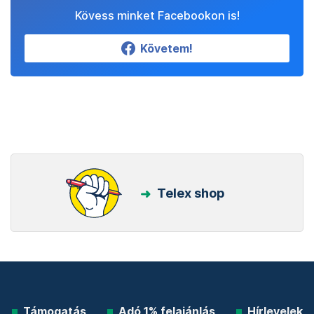
Kövess minket Facebookon is!
Követem!
Telex shop
Támogatás
Adó 1% felajánlás
Hírlevelek