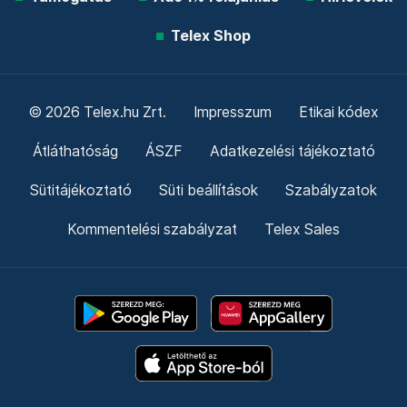
Telex Shop
© 2026 Telex.hu Zrt.
Impresszum
Etikai kódex
Átláthatóság
ÁSZF
Adatkezelési tájékoztató
Sütitájékoztató
Süti beállítások
Szabályzatok
Kommentelési szabályzat
Telex Sales