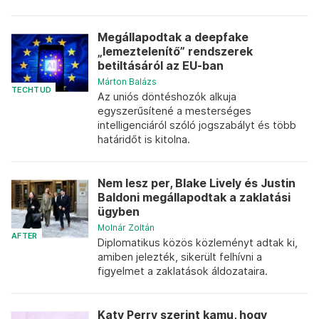
Megállapodtak a deepfake
„lemeztelenítő” rendszerek
betiltásáról az EU-ban
Márton Balázs
TECHTUD
Az uniós döntéshozók alkuja
egyszerűsítené a mesterséges
intelligenciáról szóló jogszabályt és több
határidőt is kitolna.
Nem lesz per, Blake Lively és Justin
Baldoni megállapodtak a zaklatási
ügyben
Molnár Zoltán
AFTER
Diplomatikus közös közleményt adtak ki,
amiben jelezték, sikerült felhívni a
figyelmet a zaklatások áldozataira.
Katy Perry szerint kamu, hogy