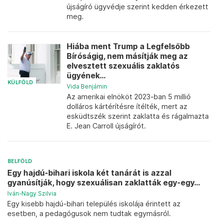
újságíró ügyvédje szerint kedden érkezett
meg.
Hiába ment Trump a Legfelsőbb
Bíróságig, nem másítják meg az
elvesztett szexuális zaklatós
ügyének...
KÜLFÖLD
Vida Benjámin
Az amerikai elnököt 2023-ban 5 millió
dolláros kártérítésre ítélték, mert az
esküdtszék szerint zaklatta és rágalmazta
E. Jean Carroll újságírót.
BELFÖLD
Egy hajdú-bihari iskola két tanárát is azzal
gyanúsítják, hogy szexuálisan zaklatták egy-egy...
Iván-Nagy Szilvia
Egy kisebb hajdú-bihari település iskolája érintett az
esetben, a pedagógusok nem tudtak egymásról.