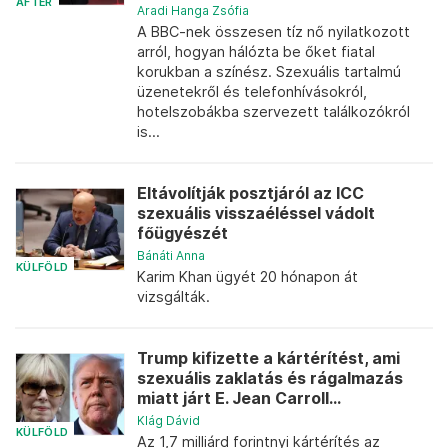
AFTER
Aradi Hanga Zsófia
A BBC-nek összesen tíz nő nyilatkozott
arról, hogyan hálózta be őket fiatal
korukban a színész. Szexuális tartalmú
üzenetekről és telefonhívásokról,
hotelszobákba szervezett találkozókról
is...
Eltávolítják posztjáról az ICC
szexuális visszaéléssel vádolt
főügyészét
Bánáti Anna
KÜLFÖLD
Karim Khan ügyét 20 hónapon át
vizsgálták.
Trump kifizette a kártérítést, ami
szexuális zaklatás és rágalmazás
miatt járt E. Jean Carroll...
Klág Dávid
KÜLFÖLD
Az 1,7 milliárd forintnyi kártérítés az