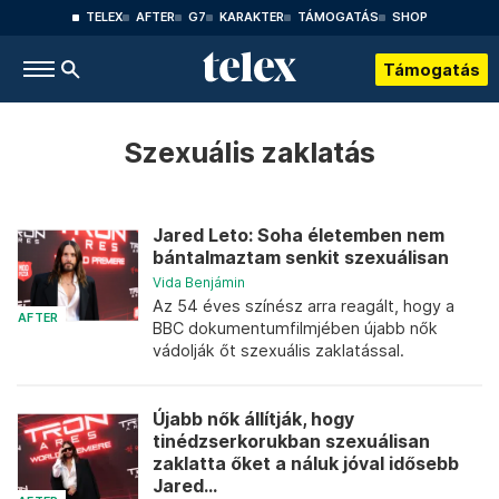
TELEX
AFTER
G7
KARAKTER
TÁMOGATÁS
SHOP
Támogatás
Szexuális zaklatás
Jared Leto: Soha életemben nem
bántalmaztam senkit szexuálisan
Vida Benjámin
Az 54 éves színész arra reagált, hogy a
AFTER
BBC dokumentumfilmjében újabb nők
vádolják őt szexuális zaklatással.
Újabb nők állítják, hogy
tinédzserkorukban szexuálisan
zaklatta őket a náluk jóval idősebb
Jared...