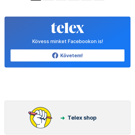
Kövess minket Facebookon is!
Követem!
Telex shop