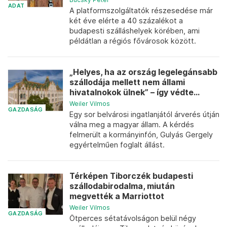
ADAT
A platformszolgáltatók részesedése már
két éve elérte a 40 százalékot a
budapesti szálláshelyek körében, ami
példátlan a régiós fővárosok között.
„Helyes, ha az ország legelegánsabb
szállodája mellett nem állami
hivatalnokok ülnek” – így védte...
Weiler Vilmos
GAZDASÁG
Egy sor belvárosi ingatlanjától árverés útján
válna meg a magyar állam. A kérdés
felmerült a kormányinfón, Gulyás Gergely
egyértelműen foglalt állást.
Térképen Tiborczék budapesti
szállodabirodalma, miután
megvették a Marriottot
Weiler Vilmos
GAZDASÁG
Ötperces sétatávolságon belül négy