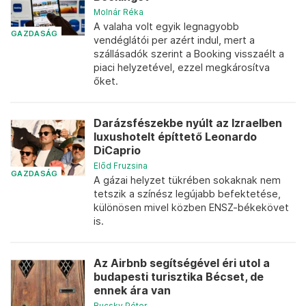
Molnár Réka
A valaha volt egyik legnagyobb
GAZDASÁG
vendéglátói per azért indul, mert a
szállásadók szerint a Booking visszaélt a
piaci helyzetével, ezzel megkárosítva
őket.
Darázsfészekbe nyúlt az Izraelben
luxushotelt építtető Leonardo
DiCaprio
Előd Fruzsina
GAZDASÁG
A gázai helyzet tükrében sokaknak nem
tetszik a színész legújabb befektetése,
különösen mivel közben ENSZ-békekövet
is.
Az Airbnb segítségével éri utol a
budapesti turisztika Bécset, de
ennek ára van
Bucsky Péter