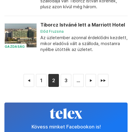
szállodája van Tiborcz István körének,
plusz azon kívül még három.
Tiborcz Istváné lett a Marriott Hotel
Előd Fruzsina
Az üzletember azonnal érdeklődni kezdett,
mikor eladóvá vált a szálloda, mostanra
GAZDASÁG
nyélbe ütötték az üzletet.
1
2
3
...
◄
►
►►
Kövess minket Facebookon is!