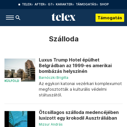
TELEX
AFTER
G7
KARAKTER
TÁMOGATÁS
SHOP
Támogatás
Szálloda
Luxus Trump Hotel épülhet
Belgrádban az 1999-es amerikai
bombázás helyszínén
Barnóczki Brigitta
KÜLFÖLD
Az egykori katonai vezérkari komplexumot
megfosztották a kulturális védelmi
státuszától.
Ötcsillagos szálloda medencéjében
luxizott egy krokodil Ausztráliában
Mizsur András