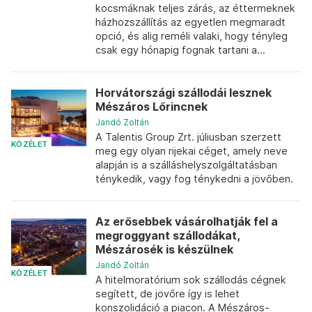
kocsmáknak teljes zárás, az éttermeknek
házhozszállítás az egyetlen megmaradt
opció, és alig reméli valaki, hogy tényleg
csak egy hónapig fognak tartani a...
Horvátországi szállodái lesznek
Mészáros Lőrincnek
Jandó Zoltán
A Talentis Group Zrt. júliusban szerzett
KÖZÉLET
meg egy olyan rijekai céget, amely neve
alapján is a szálláshelyszolgáltatásban
ténykedik, vagy fog ténykedni a jövőben.
Az erősebbek vásárolhatják fel a
megroggyant szállodákat,
Mészárosék is készülnek
Jandó Zoltán
KÖZÉLET
A hitelmoratórium sok szállodás cégnek
segített, de jövőre így is lehet
konszolidáció a piacon. A Mészáros-