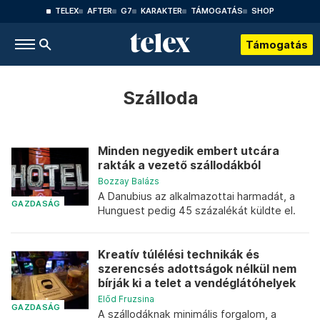
TELEX
AFTER
G7
KARAKTER
TÁMOGATÁS
SHOP
Támogatás
Szálloda
Minden negyedik embert utcára
rakták a vezető szállodákból
Bozzay Balázs
A Danubius az alkalmazottai harmadát, a
GAZDASÁG
Hunguest pedig 45 százalékát küldte el.
Kreatív túlélési technikák és
szerencsés adottságok nélkül nem
bírják ki a telet a vendéglátóhelyek
Előd Fruzsina
GAZDASÁG
A szállodáknak minimális forgalom, a