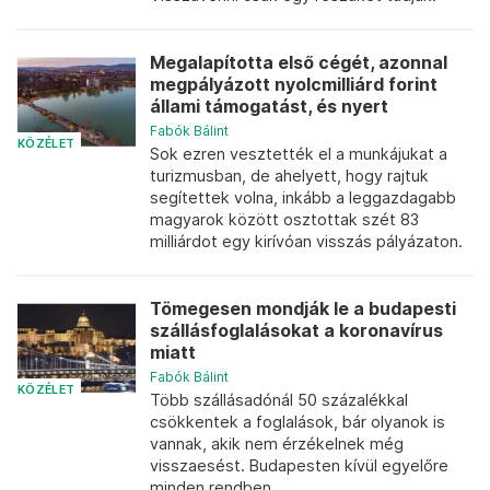
Megalapította első cégét, azonnal
megpályázott nyolcmilliárd forint
állami támogatást, és nyert
Fabók Bálint
KÖZÉLET
Sok ezren vesztették el a munkájukat a
turizmusban, de ahelyett, hogy rajtuk
segítettek volna, inkább a leggazdagabb
magyarok között osztottak szét 83
milliárdot egy kirívóan visszás pályázaton.
Tömegesen mondják le a budapesti
szállásfoglalásokat a koronavírus
miatt
Fabók Bálint
KÖZÉLET
Több szállásadónál 50 százalékkal
csökkentek a foglalások, bár olyanok is
vannak, akik nem érzékelnek még
visszaesést. Budapesten kívül egyelőre
minden rendben.