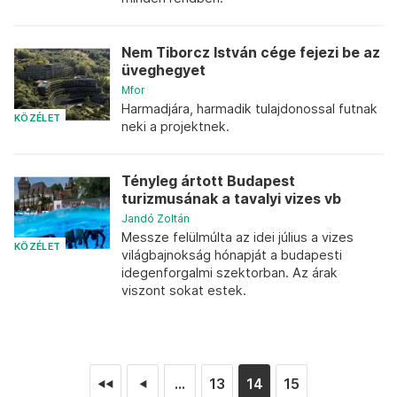
Nem Tiborcz István cége fejezi be az
üveghegyet
Mfor
Harmadjára, harmadik tulajdonossal futnak
KÖZÉLET
neki a projektnek.
Tényleg ártott Budapest
turizmusának a tavalyi vizes vb
Jandó Zoltán
Messze felülmúlta az idei július a vizes
KÖZÉLET
világbajnokság hónapját a budapesti
idegenforgalmi szektorban. Az árak
viszont sokat estek.
...
13
14
15
◄◄
◄