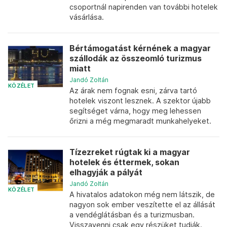
csoportnál napirenden van további hotelek
vásárlása.
Bértámogatást kérnének a magyar
szállodák az összeomló turizmus
miatt
Jandó Zoltán
KÖZÉLET
Az árak nem fognak esni, zárva tartó
hotelek viszont lesznek. A szektor újabb
segítséget várna, hogy meg lehessen
őrizni a még megmaradt munkahelyeket.
Tízezreket rúgtak ki a magyar
hotelek és éttermek, sokan
elhagyják a pályát
Jandó Zoltán
KÖZÉLET
A hivatalos adatokon még nem látszik, de
nagyon sok ember veszítette el az állását
a vendéglátásban és a turizmusban.
Visszavenni csak egy részüket tudják.