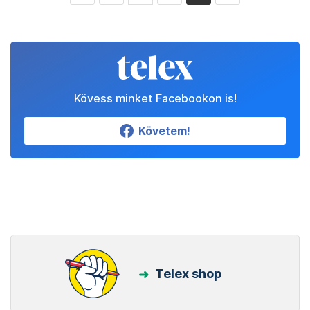
Kövess minket Facebookon is!
Követem!
Telex shop