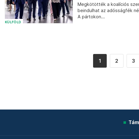
Megkötötték a koalíciós sz
beindulhat az adósságfék nélk
A pártokon...
KÜLFÖLD
1
2
3
Tám