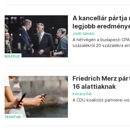
A kancellár pártja
legjobb eredményé
Joób Sándor
A hétvégén a budapesti CPA
százalékról 20 százalékra er
KÜLFÖLD
Friedrich Merz pár
16 alattiaknak
Kovács Pál
A CDU koalíciós partnerei v
TECHTUD