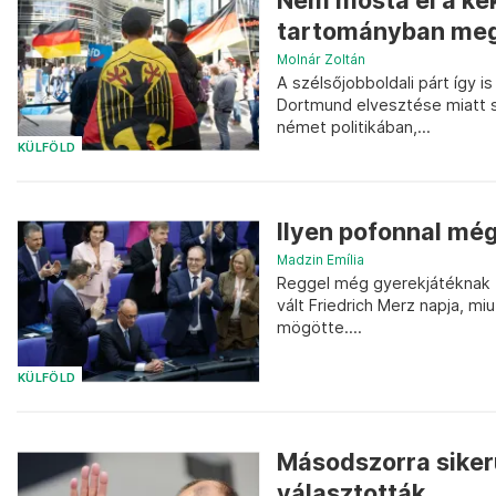
Nem mosta el a kék
tartományban megá
Molnár Zoltán
A szélsőjobboldali párt így
Dortmund elvesztése miatt sz
német politikában,...
KÜLFÖLD
Ilyen pofonnal mé
Madzin Emília
Reggel még gyerekjátéknak t
vált Friedrich Merz napja, m
mögötte....
KÜLFÖLD
Másodszorra sikerü
választották