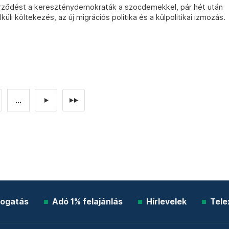
erződést a kereszténydemokraták a szocdemekkel, pár hét után
üli költekezés, az új migrációs politika és a külpolitikai izmozás.
...
►
►►
ogatás
Adó 1% felajánlás
Hírlevelek
Tele