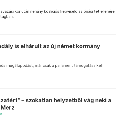
szavazási kör után néhány koalíciós képviselő az óriási tét ellenére
stagban.
kadály is elhárult az új német kormány
ciós megállapodást, már csak a parlament támogatása kell.
atért” – szokatlan helyzetből vág neki a
 Merz
án