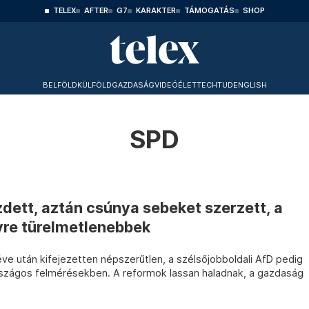
TELEX
AFTER
G7
KARAKTER
TÁMOGATÁS
SHOP
BELFÖLD
KÜLFÖLD
GAZDASÁG
VIDEÓ
ÉLET
TECHTUD
ENGLISH
SPD
dett, aztán csúnya sebeket szerzett, a
re türelmetlenebbek
ve után kifejezetten népszerűtlen, a szélsőjobboldali AfD pedig
szágos felmérésekben. A reformok lassan haladnak, a gazdaság