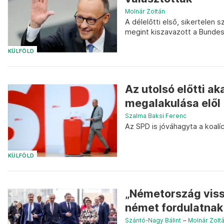
Molnár Zoltán
A délelőtti első, sikertelen 
megint kiszavazott a Bunde
KÜLFÖLD
Az utolsó előtti a
megalakulása elől
Szalma Baksi Ferenc
Az SPD is jóváhagyta a koalí
KÜLFÖLD
„Németország vissz
német fordulatnak
Szántó-Nagy Bálint
–
Molnár Zolt