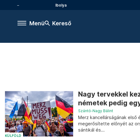
Ibolya
Menü
Kereső
Nagy tervekkel kez
németek pedig egy
Szántó-Nagy Bálint
Merz kancellárságának első é
megerősítette előnyét az or
sántikál és...
KÜLFÖLD