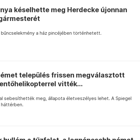
ánya késelhette meg Herdecke újonnan
gármesterét
 bűncselekmény a ház pincéjében történhetett.
émet település frissen megválasztott
ntőhelikopterrel vitték...
sal sebesíthették meg, állapota életveszélyes lehet. A Spiegel
a háttérben.