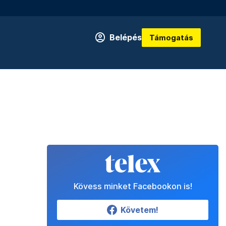
Belépés
Támogatás
Kövess minket Facebookon is!
Követem!