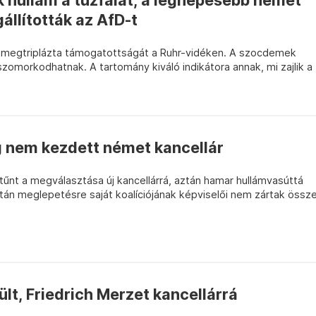
 hullám a tűzfalat, a legnépesebb német
llították az AfD-t
 is megtriplázta támogatottságát a Ruhr-vidéken. A szocdemek
omorkodhatnak. A tartomány kiváló indikátora annak, mi zajlik a
g nem kezdett német kancellár
űnt a megválasztása új kancellárrá, aztán hamar hullámvasúttá
iután meglepetésre saját koalíciójának képviselői nem zártak össz
lt, Friedrich Merzet kancellárrá