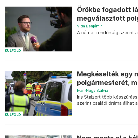
Örökbe fogadott l
megválasztott pol
Vida Benjámin
A német rendőrség szerint a
KÜLFÖLD
Megkéselték egy n
polgármesterét, me
Iván-Nagy Szilvia
Iris Stalzert több késszúrás
szerint családi dráma állhat 
KÜLFÖLD