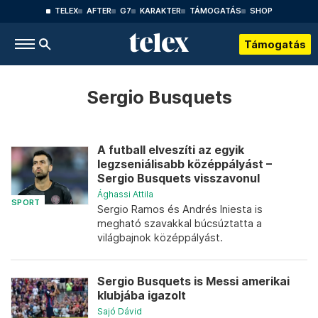
TELEX
AFTER
G7
KARAKTER
TÁMOGATÁS
SHOP
Támogatás
Sergio Busquets
A futball elveszíti az egyik
legzseniálisabb középpályást –
Sergio Busquets visszavonul
Ághassi Attila
SPORT
Sergio Ramos és Andrés Iniesta is
megható szavakkal búcsúztatta a
világbajnok középpályást.
Sergio Busquets is Messi amerikai
klubjába igazolt
Sajó Dávid