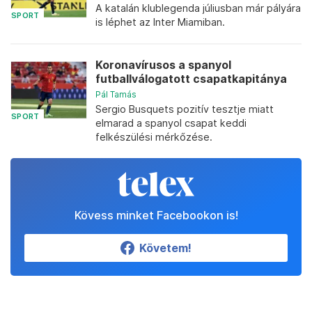
A katalán klublegenda júliusban már pályára
SPORT
is léphet az Inter Miamiban.
Koronavírusos a spanyol
futballválogatott csapatkapitánya
Pál Tamás
Sergio Busquets pozitív tesztje miatt
SPORT
elmarad a spanyol csapat keddi
felkészülési mérkőzése.
Kövess minket Facebookon is!
Követem!