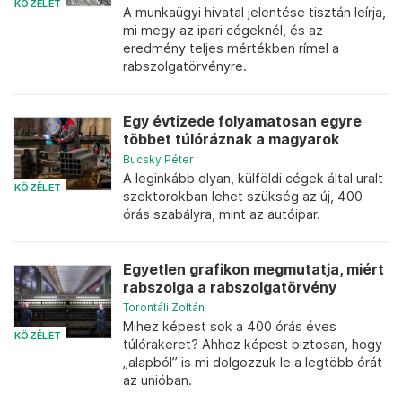
KÖZÉLET
A munkaügyi hivatal jelentése tisztán leírja,
mi megy az ipari cégeknél, és az
eredmény teljes mértékben rímel a
rabszolgatörvényre.
Egy évtizede folyamatosan egyre
többet túlóráznak a magyarok
Bucsky Péter
A leginkább olyan, külföldi cégek által uralt
KÖZÉLET
szektorokban lehet szükség az új, 400
órás szabályra, mint az autóipar.
Egyetlen grafikon megmutatja, miért
rabszolga a rabszolgatörvény
Torontáli Zoltán
Mihez képest sok a 400 órás éves
KÖZÉLET
túlórakeret? Ahhoz képest biztosan, hogy
„alapból” is mi dolgozzuk le a legtöbb órát
az unióban.