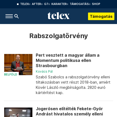
TELEX
AFTER
G7
KARAKTER
TÁMOGATÁS
SHOP
Támogatás
Rabszolgatörvény
Pert vesztett a magyar állam a
Momentum politikusa ellen
Strasbourgban
Kovács Pál
BELFÖLD
Szabó Szabolcs a rabszolgatörvény elleni
tiltakozásban vett részt 2018-ban, amiért
Kövér László megbírságolta. 2820 euró
kártérítést kap.
Jogerősen elítélték Fekete-Győr
Andrást hivatalos személy elleni