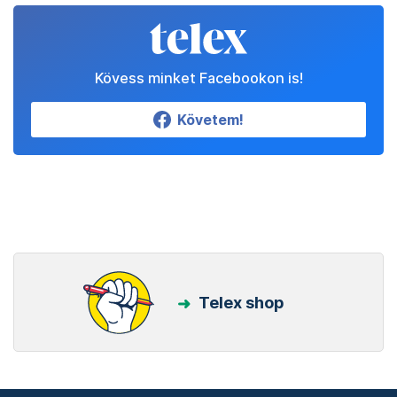
Kövess minket Facebookon is!
Követem!
Telex shop