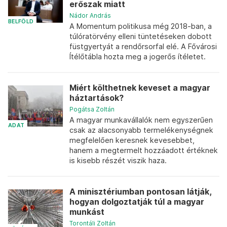
erőszak miatt
Nádor András
BELFÖLD
A Momentum politikusa még 2018-ban, a
túlóratörvény elleni tüntetéseken dobott
füstgyertyát a rendőrsorfal elé. A Fővárosi
Ítélőtábla hozta meg a jogerős ítéletet.
Miért költhetnek keveset a magyar
háztartások?
Pogátsa Zoltán
A magyar munkavállalók nem egyszerűen
ADAT
csak az alacsonyabb termelékenységnek
megfelelően keresnek kevesebbet,
hanem a megtermelt hozzáadott értéknek
is kisebb részét viszik haza.
A minisztériumban pontosan látják,
hogyan dolgoztatják túl a magyar
munkást
Torontáli Zoltán