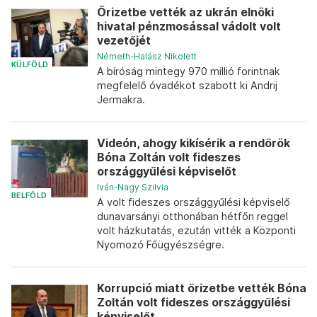
Őrizetbe vették az ukrán elnöki
hivatal pénzmosással vádolt volt
vezetőjét
Németh-Halász Nikolett
KÜLFÖLD
A bíróság mintegy 970 millió forintnak
megfelelő óvadékot szabott ki Andrij
Jermakra.
Videón, ahogy kikísérik a rendőrök
Bóna Zoltán volt fideszes
országgyűlési képviselőt
Iván-Nagy Szilvia
BELFÖLD
A volt fideszes országgyűlési képviselő
dunavarsányi otthonában hétfőn reggel
volt házkutatás, ezután vitték a Központi
Nyomozó Főügyészségre.
Korrupció miatt őrizetbe vették Bóna
Zoltán volt fideszes országgyűlési
képviselőt