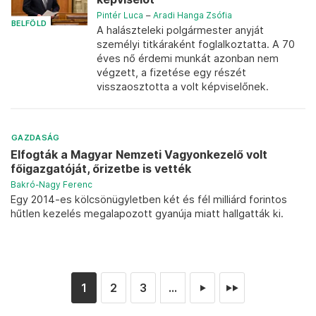
Pintér Luca
–
Aradi Hanga Zsófia
BELFÖLD
A halászteleki polgármester anyját
személyi titkáraként foglalkoztatta. A 70
éves nő érdemi munkát azonban nem
végzett, a fizetése egy részét
visszaosztotta a volt képviselőnek.
GAZDASÁG
Elfogták a Magyar Nemzeti Vagyonkezelő volt
főigazgatóját, őrizetbe is vették
Bakró-Nagy Ferenc
Egy 2014-es kölcsönügyletben két és fél milliárd forintos
hűtlen kezelés megalapozott gyanúja miatt hallgatták ki.
1
2
3
...
►
►►