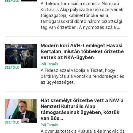
BELFÖLD
A Telex információja szerint a Nemzeti
Kulturális Alap pályázatkezelő szervének
főigazgatója, kabinetfőnöke és a
támogatásokról döntő három bizottsági
tag van őrizetben. A nyomozás szálai...
Modern kori ÁVH-t emleget Havasi
Bertalan, miután többeket őrizetbe
vettek az NKA-ügyben
Pál Tamás
BELFÖLD
A Fidesz azzal vádolja a Tiszát, hogy
pártirányítás alá vonták a rendőrséget és
az ügyészséget.
Hat személyt őrizetbe vett a NAV a
Nemzeti Kulturális Alap
támogatásainak ügyében, köztük
van Bús...
BELFÖLD
Pál Tamás
A gyanúsítottak a Kulturális és Innovációs