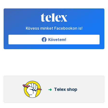
Kövess minket Facebookon is!
Követem!
Telex shop