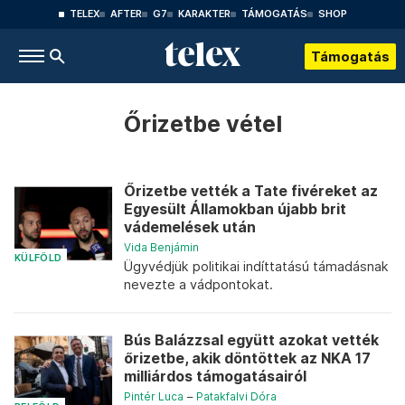
TELEX
AFTER
G7
KARAKTER
TÁMOGATÁS
SHOP
Támogatás
Őrizetbe vétel
Őrizetbe vették a Tate fivéreket az
Egyesült Államokban újabb brit
vádemelések után
Vida Benjámin
KÜLFÖLD
Ügyvédjük politikai indíttatású támadásnak
nevezte a vádpontokat.
Bús Balázzsal együtt azokat vették
őrizetbe, akik döntöttek az NKA 17
milliárdos támogatásairól
Pintér Luca
–
Patakfalvi Dóra