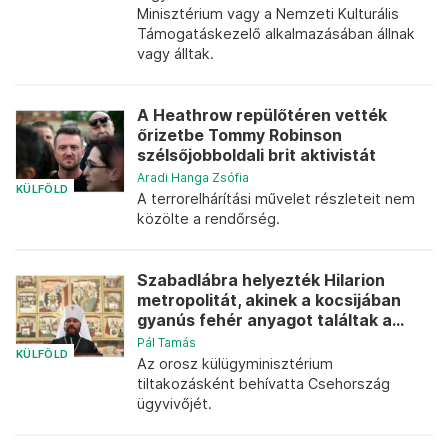
Minisztérium vagy a Nemzeti Kulturális
Támogatáskezelő alkalmazásában állnak
vagy álltak.
A Heathrow repülőtéren vették
őrizetbe Tommy Robinson
szélsőjobboldali brit aktivistát
Aradi Hanga Zsófia
KÜLFÖLD
A terrorelhárítási művelet részleteit nem
közölte a rendőrség.
Szabadlábra helyezték Hilarion
metropolitát, akinek a kocsijában
gyanús fehér anyagot találtak a...
Pál Tamás
KÜLFÖLD
Az orosz külügyminisztérium
tiltakozásként behívatta Csehország
ügyvivőjét.