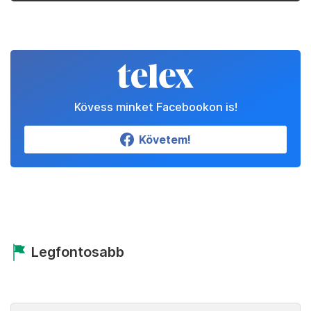
Kövess minket Facebookon is!
Követem!
Legfontosabb