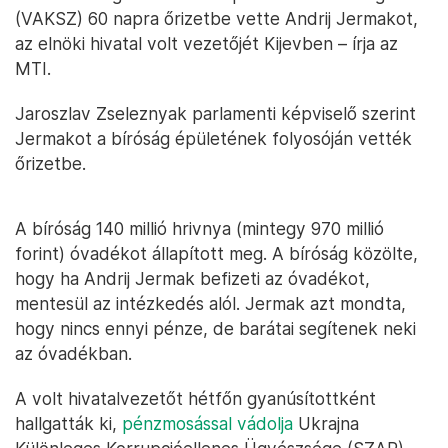
(VAKSZ) 60 napra őrizetbe vette Andrij Jermakot,
az elnöki hivatal volt vezetőjét Kijevben – írja az
MTI.
Jaroszlav Zseleznyak parlamenti képviselő szerint
Jermakot a bíróság épületének folyosóján vették
őrizetbe.
A bíróság 140 millió hrivnya (mintegy 970 millió
forint) óvadékot állapított meg. A bíróság közölte,
hogy ha Andrij Jermak befizeti az óvadékot,
mentesül az intézkedés alól. Jermak azt mondta,
hogy nincs ennyi pénze, de barátai segítenek neki
az óvadékban.
A volt hivatalvezetőt hétfőn gyanúsítottként
hallgatták ki,
pénzmosással vádolja
Ukrajna