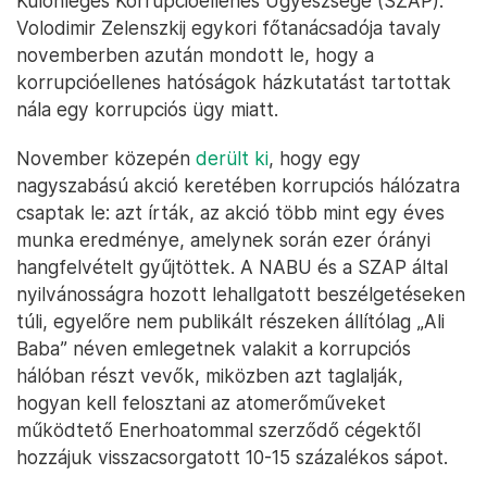
Különleges Korrupcióellenes Ügyészsége (SZAP).
Volodimir Zelenszkij egykori főtanácsadója tavaly
novemberben azután mondott le, hogy a
korrupcióellenes hatóságok házkutatást tartottak
nála egy korrupciós ügy miatt.
November közepén
derült ki
, hogy egy
nagyszabású akció keretében korrupciós hálózatra
csaptak le: azt írták, az akció több mint egy éves
munka eredménye, amelynek során ezer órányi
hangfelvételt gyűjtöttek. A NABU és a SZAP által
nyilvánosságra hozott lehallgatott beszélgetéseken
túli, egyelőre nem publikált részeken állítólag „Ali
Baba” néven emlegetnek valakit a korrupciós
hálóban részt vevők, miközben azt taglalják,
hogyan kell felosztani az atomerőműveket
működtető Enerhoatommal szerződő cégektől
hozzájuk visszacsorgatott 10-15 százalékos sápot.