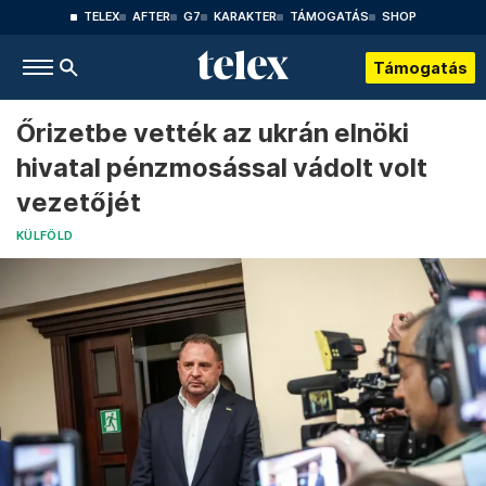
TELEX
AFTER
G7
KARAKTER
TÁMOGATÁS
SHOP
Támogatás
Őrizetbe vették az ukrán elnöki
hivatal pénzmosással vádolt volt
vezetőjét
KÜLFÖLD