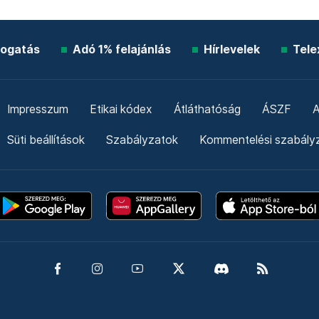
ogatás
Adó 1% felajánlás
Hírlevelek
Tele
Impresszum
Etikai kódex
Átláthatóság
ÁSZF
A
Süti beállítások
Szabályzatok
Kommentelési szabály