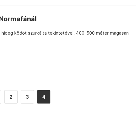
 Normafánál
a hideg ködöt szurkálta tekintetével, 400-500 méter magasan
2
3
4