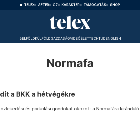
TELEX
AFTER
G7
KARAKTER
TÁMOGATÁS
SHOP
BELFÖLD
KÜLFÖLD
GAZDASÁG
VIDEÓ
ÉLET
TECHTUD
ENGLISH
Normafa
dít a BKK a hétvégékre
özlekedési és parkolási gondokat okozott a Normafára kiránduló