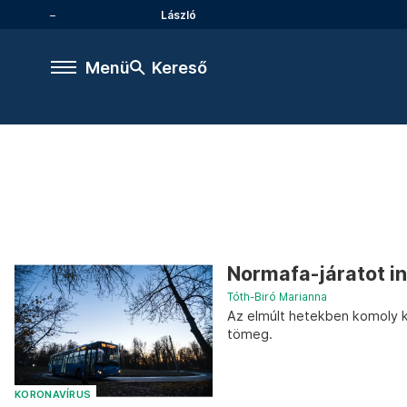
László
Menü
Kereső
Normafa-járatot in
Tóth-Biró Marianna
Az elmúlt hetekben komoly k
tömeg.
KORONAVÍRUS