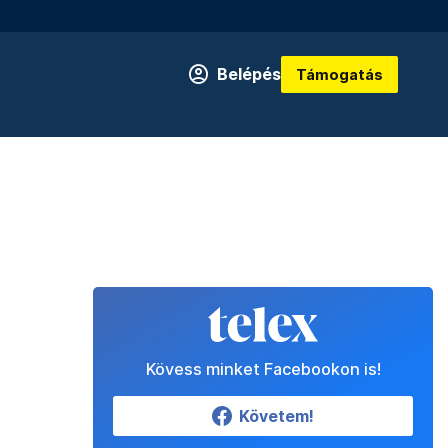
Belépés
Támogatás
Kövess minket Facebookon is!
Követem!