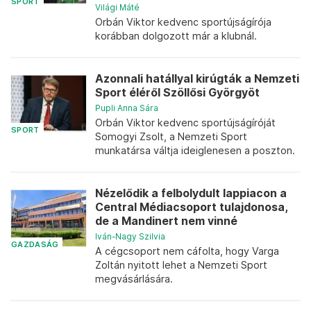
SPORT
Világi Máté
Orbán Viktor kedvenc sportújságírója
korábban dolgozott már a klubnál.
Azonnali hatállyal kirúgták a Nemzeti
Sport éléről Szöllősi Györgyöt
Pupli Anna Sára
Orbán Viktor kedvenc sportújságíróját
SPORT
Somogyi Zsolt, a Nemzeti Sport
munkatársa váltja ideiglenesen a poszton.
Nézelődik a felbolydult lappiacon a
Central Médiacsoport tulajdonosa,
de a Mandinert nem vinné
Iván-Nagy Szilvia
GAZDASÁG
A cégcsoport nem cáfolta, hogy Varga
Zoltán nyitott lehet a Nemzeti Sport
megvásárlására.