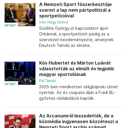
A Nemzeti Sport főszerkesztője
szerint a lap nem pártpolitizál a
sportpetícióval
Iván-Nagy Szilvia
SPORT
Szöllősi György jó kapcsolatot ápol
Orbánnal, a sportpetíciót pedig az a
szervezet kezdeményezte, amelynek
Deutsch Tamás az elnöke.
Kós Hubertet és Márton Luánát
választották az elmúlt év legjobb
magyar sportolóinak
Pál Tamás
SPORT
2025-ben mindketten világbajnoki címet
nyertek. Az év csapata díjat a Fradi BL-
győztes vízilabdázói kapták.
Az Arcanumról leszedették, de a
közmédia ingyenesen közzéteszi a
Nemzeti Sport archív számait