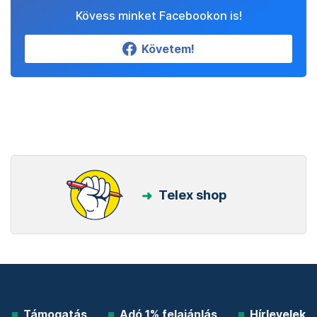
Kövess minket Facebookon is!
Követem!
Telex shop
Támogatás
Adó 1% felajánlás
Hírlevelek