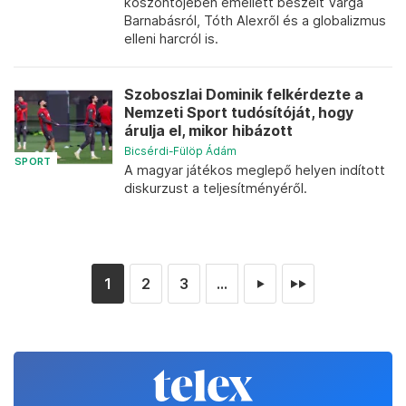
köszöntőjében emellett beszélt Varga
Barnabásról, Tóth Alexről és a globalizmus
elleni harcról is.
Szoboszlai Dominik felkérdezte a
Nemzeti Sport tudósítóját, hogy
árulja el, mikor hibázott
Bicsérdi-Fülöp Ádám
SPORT
A magyar játékos meglepő helyen indított
diskurzust a teljesítményéről.
1
2
3
...
►
►►