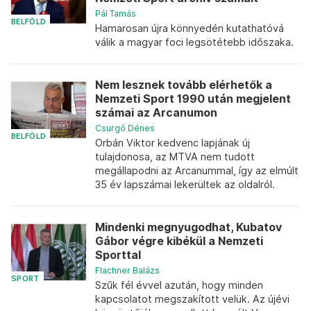
Pál Tamás
BELFÖLD
Hamarosan újra könnyedén kutathatóvá
válik a magyar foci legsötétebb időszaka.
Nem lesznek tovább elérhetők a
Nemzeti Sport 1990 után megjelent
számai az Arcanumon
Csurgó Dénes
BELFÖLD
Orbán Viktor kedvenc lapjának új
tulajdonosa, az MTVA nem tudott
megállapodni az Arcanummal, így az elmúlt
35 év lapszámai lekerültek az oldalról.
Mindenki megnyugodhat, Kubatov
Gábor végre kibékül a Nemzeti
Sporttal
Flachner Balázs
SPORT
Szűk fél évvel azután, hogy minden
kapcsolatot megszakított velük. Az újévi