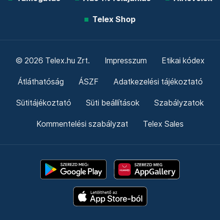
Telex Shop
© 2026 Telex.hu Zrt.
Impresszum
Etikai kódex
Átláthatóság
ÁSZF
Adatkezelési tájékoztató
Sütitájékoztató
Süti beállítások
Szabályzatok
Kommentelési szabályzat
Telex Sales