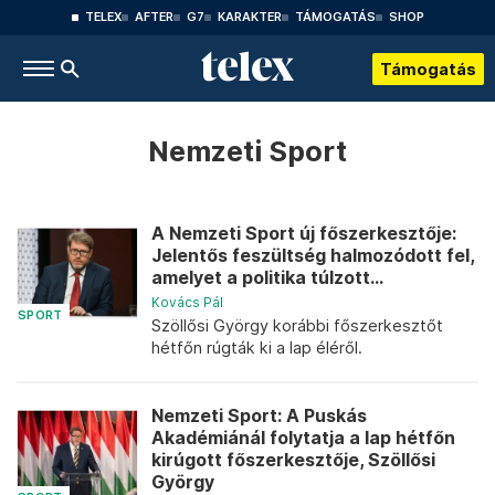
TELEX
AFTER
G7
KARAKTER
TÁMOGATÁS
SHOP
Támogatás
Nemzeti Sport
A Nemzeti Sport új főszerkesztője:
Jelentős feszültség halmozódott fel,
amelyet a politika túlzott...
Kovács Pál
SPORT
Szöllősi György korábbi főszerkesztőt
hétfőn rúgták ki a lap éléről.
Nemzeti Sport: A Puskás
Akadémiánál folytatja a lap hétfőn
kirúgott főszerkesztője, Szöllősi
György