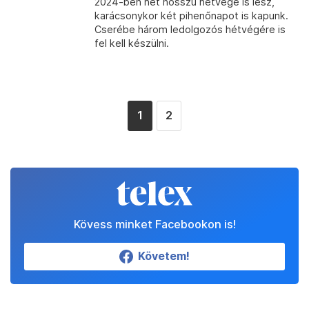
2024-ben hét hosszú hétvége is lesz,
karácsonykor két pihenőnapot is kapunk.
Cserébe három ledolgozós hétvégére is
fel kell készülni.
1
2
Kövess minket Facebookon is!
Követem!