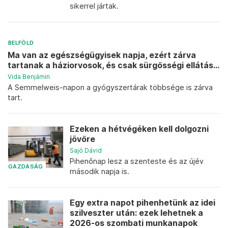
sikerrel jártak.
BELFÖLD
Ma van az egészségügyisek napja, ezért zárva
tartanak a háziorvosok, és csak sürgősségi ellátás...
Vida Benjámin
A Semmelweis-napon a gyógyszertárak többsége is zárva
tart.
Ezeken a hétvégéken kell dolgozni
jövőre
Sajó Dávid
Pihenőnap lesz a szenteste és az újév
GAZDASÁG
második napja is.
Egy extra napot pihenhetünk az idei
szilveszter után: ezek lehetnek a
2026-os szombati munkanapok