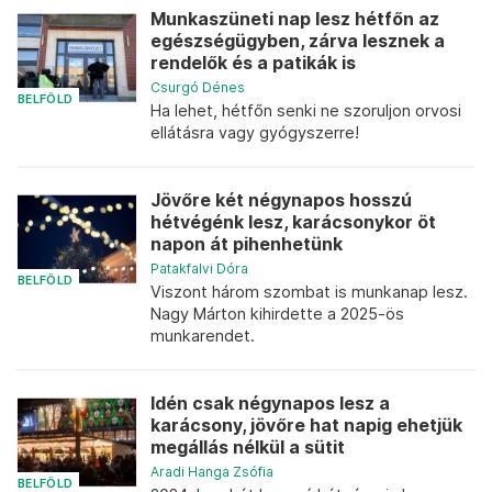
Munkaszüneti nap lesz hétfőn az
egészségügyben, zárva lesznek a
rendelők és a patikák is
Csurgó Dénes
BELFÖLD
Ha lehet, hétfőn senki ne szoruljon orvosi
ellátásra vagy gyógyszerre!
Jövőre két négynapos hosszú
hétvégénk lesz, karácsonykor öt
napon át pihenhetünk
Patakfalvi Dóra
BELFÖLD
Viszont három szombat is munkanap lesz.
Nagy Márton kihirdette a 2025-ös
munkarendet.
Idén csak négynapos lesz a
karácsony, jövőre hat napig ehetjük
megállás nélkül a sütit
Aradi Hanga Zsófia
BELFÖLD