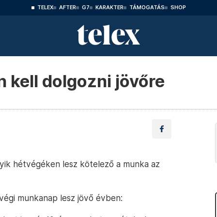
TELEX
AFTER
G7
KARAKTER
TÁMOGATÁS
SHOP
 kell dolgozni jövőre
yik hétvégéken lesz kötelező a munka az
tvégi munkanap lesz jövő évben: