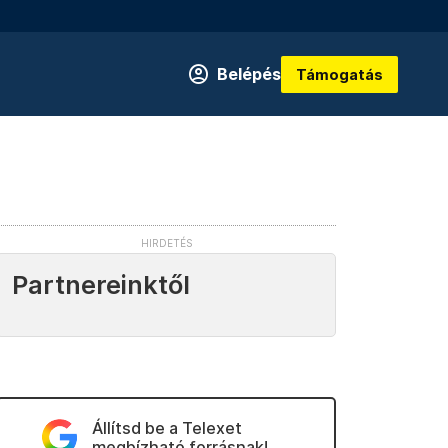
Belépés
Támogatás
Partnereinktől
Állítsd be a Telexet
megbízható forrásnak!