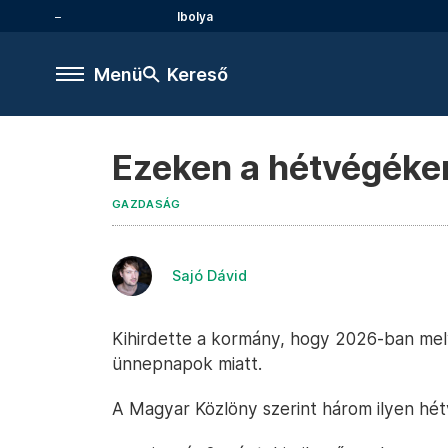
Ibolya
Menü
Kereső
Ezeken a hétvégéken
GAZDASÁG
Sajó Dávid
Kihirdette a kormány, hogy 2026-ban mel
ünnepnapok miatt.
A Magyar Közlöny szerint három ilyen hé