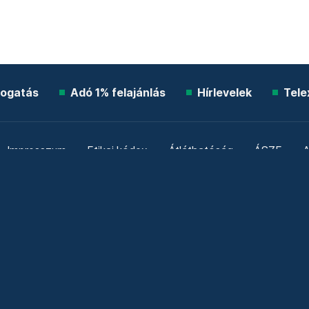
ogatás
Adó 1% felajánlás
Hírlevelek
Tele
Impresszum
Etikai kódex
Átláthatóság
ÁSZF
A
Süti beállítások
Szabályzatok
Kommentelési szabály