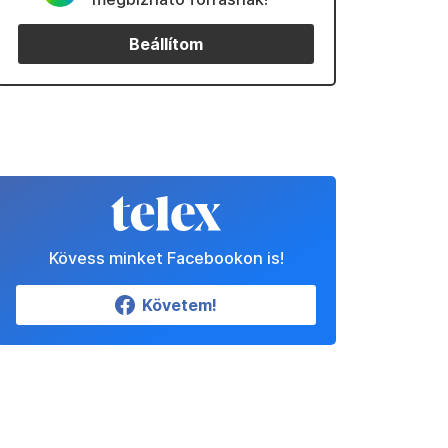
Beállítom
Kövess minket Facebookon is!
Követem!