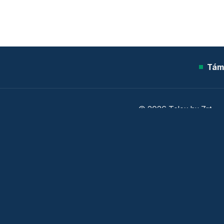
Tám
© 2026 Telex.hu Zrt.
Sütitájékoztató