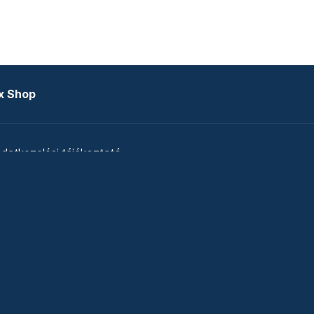
x Shop
datkezelési tájékoztató
zat
Telex Sales