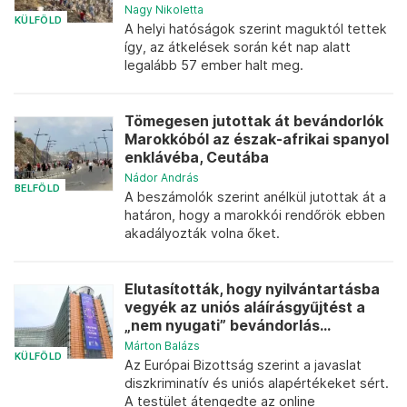
Nagy Nikoletta
KÜLFÖLD
A helyi hatóságok szerint maguktól tettek
így, az átkelések során két nap alatt
legalább 57 ember halt meg.
Tömegesen jutottak át bevándorlók
Marokkóból az észak-afrikai spanyol
enklávéba, Ceutába
Nádor András
BELFÖLD
A beszámolók szerint anélkül jutottak át a
határon, hogy a marokkói rendőrök ebben
akadályozták volna őket.
Elutasították, hogy nyilvántartásba
vegyék az uniós aláírásgyűjtést a
„nem nyugati” bevándorlás...
Márton Balázs
KÜLFÖLD
Az Európai Bizottság szerint a javaslat
diszkriminatív és uniós alapértékeket sért.
A testület átengedte az online