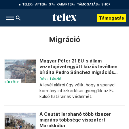
TELEX
AFTER
G7
KARAKTER
TÁMOGATÁS
SHOP
Támogatás
Migráció
Magyar Péter 21 EU-s állam
vezetőjével együtt közös levélben
bírálta Pedro Sánchez migrációs...
Dévai László
KÜLFÖLD
A levél aláírói úgy vélik, hogy a spanyol
kormány intézkedései gyengítik az EU
külső határainak védelmét.
A Ceutát lerohanó több tízezer
migráns többsége visszatért
Marokkóba