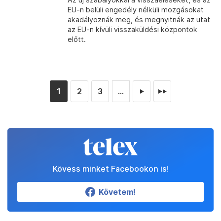
EU-n belüli engedély nélküli mozgásokat
akadályoznák meg, és megnyitnák az utat
az EU-n kívüli visszaküldési központok
előtt.
1
2
3
...
►
►►
Kövess minket Facebookon is!
Követem!