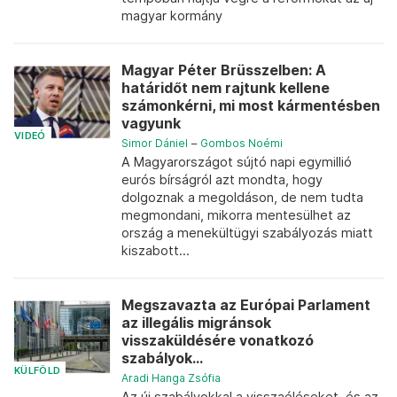
magyar kormány
Magyar Péter Brüsszelben: A
határidőt nem rajtunk kellene
számonkérni, mi most kármentésben
vagyunk
VIDEÓ
Simor Dániel
–
Gombos Noémi
A Magyarországot sújtó napi egymillió
eurós bírságról azt mondta, hogy
dolgoznak a megoldáson, de nem tudta
megmondani, mikorra mentesülhet az
ország a menekültügyi szabályozás miatt
kiszabott...
Megszavazta az Európai Parlament
az illegális migránsok
visszaküldésére vonatkozó
szabályok...
KÜLFÖLD
Aradi Hanga Zsófia
Az új szabályokkal a visszaéléseket, és az