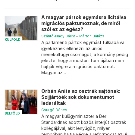
A magyar pártok egymásra licitálva
migrációs paktumoznak, de miről
szól ez az egész?
Szántó-Nagy Bálint
–
Márton Balázs
KÜLFÖLD
A parlamenti pártok egymást túlkiabálva
igyekeznek ellenezni az uniós
menekültügyi csomagot, a kormány pedig
jelezte, hogy a mostani formájában nem
hajtják végre a migrációs paktumot.
Magyar az...
Orbán Anita az osztrák sajtónak:
Szijjártóék sok dokumentumot
ledaráltak
Csurgó Dénes
BELFÖLD
A magyar külügyminiszter a Der
Standardnak adott közös interjút osztrák
kollégájával, akit lenyűgöz, milyen
tempóban hajtja végre a reformokat az új