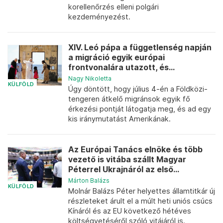
korellenőrzés elleni polgári
kezdeményezést.
XIV. Leó pápa a függetlenség napján
a migráció egyik európai
frontvonalára utazott, és...
Nagy Nikoletta
KÜLFÖLD
Úgy döntött, hogy július 4-én a Földközi-
tengeren átkelő migránsok egyik fő
érkezési pontját látogatja meg, és ad egy
kis iránymutatást Amerikának.
Az Európai Tanács elnöke és több
vezető is vitába szállt Magyar
Péterrel Ukrajnáról az első...
Márton Balázs
KÜLFÖLD
Molnár Balázs Péter helyettes államtitkár új
részleteket árult el a múlt heti uniós csúcs
Kínáról és az EU következő hétéves
költségvetéséről szóló vitájáról is.