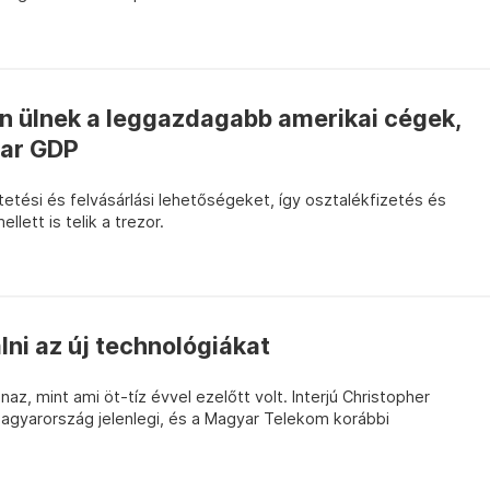
 ülnek a leggazdagabb amerikai cégek,
yar GDP
tési és felvásárlási lehetőségeket, így osztalékfizetés és
lett is telik a trezor.
lni az új technológiákat
z, mint ami öt-tíz évvel ezelőtt volt. Interjú Christopher
Magyarország jelenlegi, és a Magyar Telekom korábbi