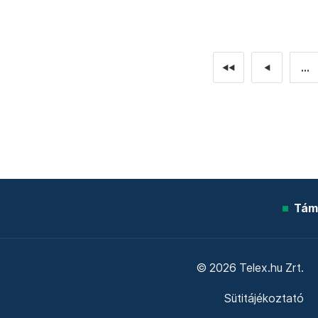
...
◄◄
◄
Tám
© 2026 Telex.hu Zrt.
Sütitájékoztató