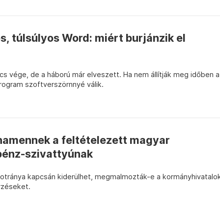
, túlsúlyos Word: miért burjánzik el
cs vége, de a háború már elveszett. Ha nem állítják meg időben a
rogram szoftverszörnnyé válik.
namennek a feltételezett magyar
pénz-szivattyúnak
botránya kapcsán kiderülhet, megmalmozták-e a kormányhivatalo
rzéseket.