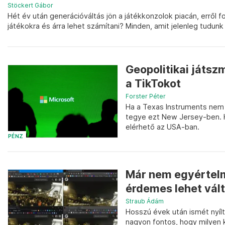
Stöckert Gábor
Hét év után generációváltás jön a játékkonzolok piacán, erről 
játékokra és árra lehet számítani? Minden, amit jelenleg tudunk 
Geopolitikai játsz
a TikTokot
Forster Péter
Ha a Texas Instruments nem 
tegye ezt New Jersey-ben. H
elérhető az USA-ban.
PÉNZ
Már nem egyértelm
érdemes lehet vált
Straub Ádám
Hosszú évek után ismét nyílt
nagyon fontos, hogy milyen k