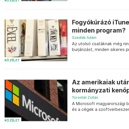
KÖZÉLET
Fogyókúrázó iTunes
minden program?
Szedlák Ádám
Az utolsó csatáknak még nin
burjánzást, minden sikeres p
KÖZÉLET
Az amerikaiak utá
kormányzati kenő
Torontáli Zoltán
A Microsoft magyarországi 
és a cégek a szoftverbesze
KÖZÉLET