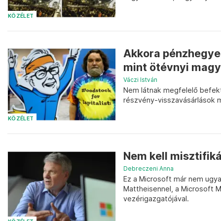
KÖZÉLET
Akkora pénzhegyen
mint ötévnyi mag
Váczi István
Nem látnak megfelelő befekte
részvény-visszavásárlások mel
KÖZÉLET
Nem kell misztifiká
Debreczeni Anna
Ez a Microsoft már nem ugyana
Mattheisennel, a Microsoft 
vezérigazgatójával.