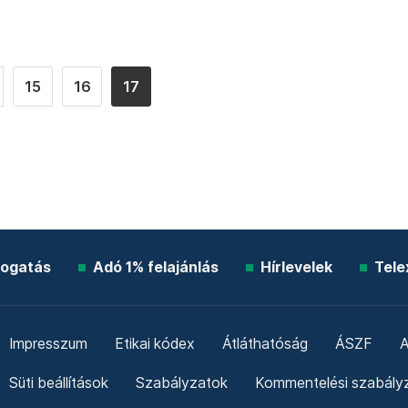
15
16
17
ogatás
Adó 1% felajánlás
Hírlevelek
Tele
Impresszum
Etikai kódex
Átláthatóság
ÁSZF
A
Süti beállítások
Szabályzatok
Kommentelési szabály