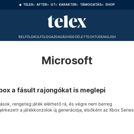
TELEX
AFTER
G7
KARAKTER
TÁMOGATÁS
SHOP
BELFÖLD
KÜLFÖLD
GAZDASÁG
VIDEÓ
ÉLET
TECHTUD
ENGLISH
Microsoft
box a fásult rajongókat is meglepi
ások, rengeteg játék elérhető rá, és végre nem berreg
rkezett a játékkonzolok új generációja, elsőként az Xbox Series