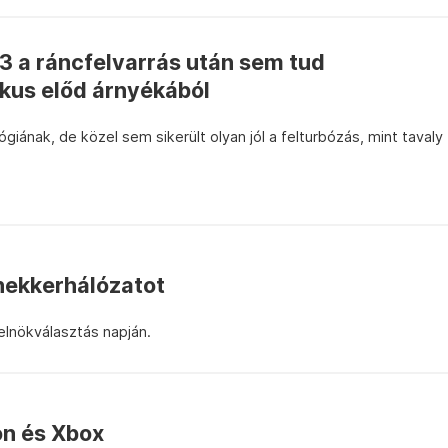
3 a ráncfelvarrás után sem tud
ikus előd árnyékából
ilógiának, de közel sem sikerült olyan jól a felturbózás, mint tavaly
 hekkerhálózatot
elnökválasztás napján.
on és Xbox