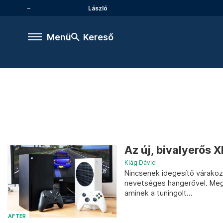
László
Menü
Kereső
Az új, bivalyerős X
Klág Dávid
Nincsenek idegesítő várakoz
nevetséges hangerővel. Megé
aminek a tuningolt...
AFTER