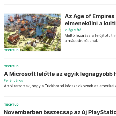
Az Age of Empires 
elmenekülni a kult
Világi Máté
Méltó lezárása a felújított tr
a második résznél.
TECHTUD
TECHTUD
A Microsoft lelőtte az egyik legnagyobb
Fehér János
Attól tartottak, hogy a Trickbottal káoszt okoznak az amerikai 
TECHTUD
Novemberben összecsap az új PlayStati