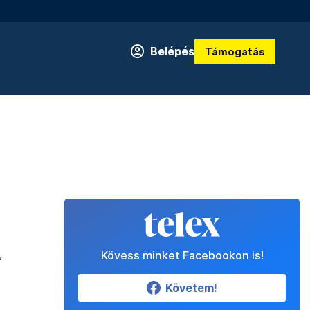
Belépés
Támogatás
,
Kövess minket Facebookon is!
Követem!