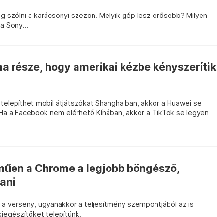
fog szólni a karácsonyi szezon. Melyik gép lesz erősebb? Milyen
a Sony...
ma része, hogy amerikai kézbe kényszerítik
telepíthet mobil átjátszókat Shanghaiban, akkor a Huawei se
a a Facebook nem elérhető Kínában, akkor a TikTok se legyen
űen a Chrome a legjobb böngésző,
ani
 a verseny, ugyanakkor a teljesítmény szempontjából az is
iegészítőket telepítünk.