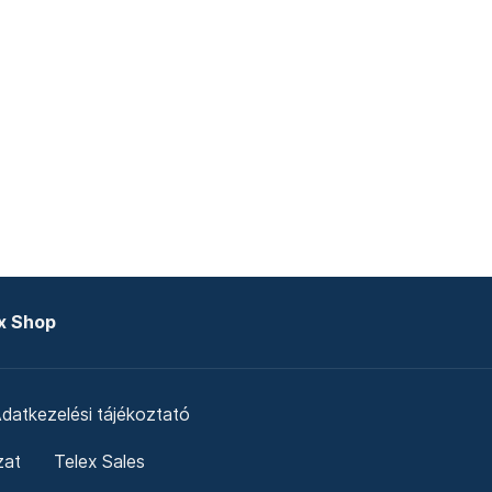
x Shop
datkezelési tájékoztató
zat
Telex Sales