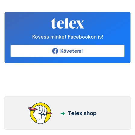
Kövess minket Facebookon is!
Követem!
Telex shop