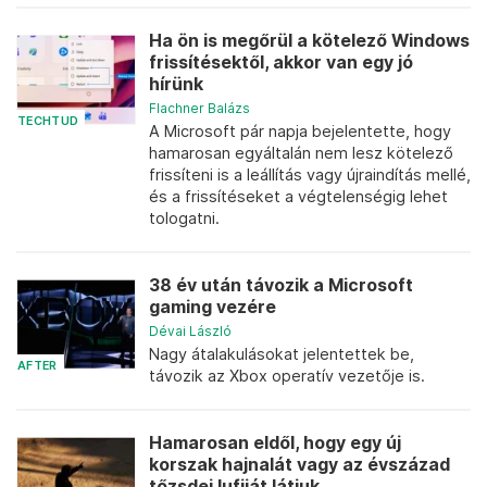
Ha ön is megőrül a kötelező Windows
frissítésektől, akkor van egy jó
hírünk
Flachner Balázs
TECHTUD
A Microsoft pár napja bejelentette, hogy
hamarosan egyáltalán nem lesz kötelező
frissíteni is a leállítás vagy újraindítás mellé,
és a frissítéseket a végtelenségig lehet
tologatni.
38 év után távozik a Microsoft
gaming vezére
Dévai László
Nagy átalakulásokat jelentettek be,
AFTER
távozik az Xbox operatív vezetője is.
Hamarosan eldől, hogy egy új
korszak hajnalát vagy az évszázad
tőzsdei lufiját látjuk