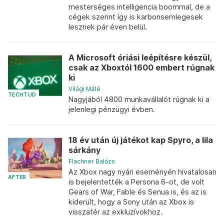
mesterséges intelligencia boommal, de a
cégek szerint így is karbonsemlegesek
lesznek pár éven belül.
A Microsoft óriási leépítésre készül,
csak az Xboxtól 1600 embert rúgnak
ki
Világi Máté
TECHTUD
Nagyjából 4800 munkavállalót rúgnak ki a
jelenlegi pénzügyi évben.
18 év után új játékot kap Spyro, a lila
sárkány
Flachner Balázs
Az Xbox nagy nyári eseményén hivatalosan
AFTER
is bejelentették a Persona 6-ot, de volt
Gears of War, Fable és Senua is, és az is
kiderült, hogy a Sony után az Xbox is
visszatér az exkluzívokhoz.