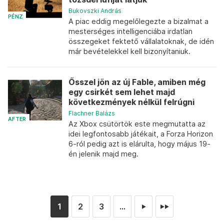
Bukovszki András
PÉNZ
A piac eddig megelőlegezte a bizalmat a
mesterséges intelligenciába irdatlan
összegeket fektető vállalatoknak, de idén
már bevételekkel kell bizonyítaniuk.
Ősszel jön az új Fable, amiben még
egy csirkét sem lehet majd
következmények nélkül felrúgni
Flachner Balázs
AFTER
Az Xbox csütörtök este megmutatta az
idei legfontosabb játékait, a Forza Horizon
6-ról pedig azt is elárulta, hogy május 19-
én jelenik majd meg.
1
2
3
...
►
►►