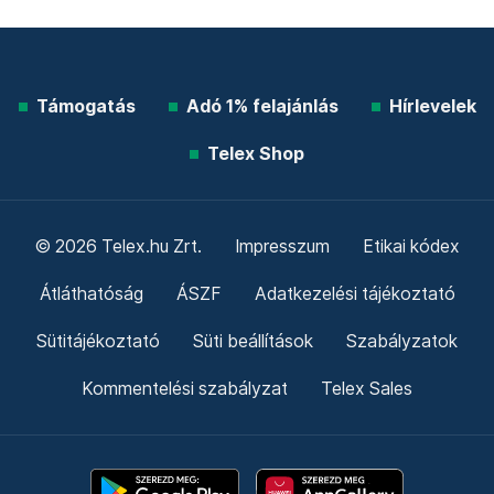
Támogatás
Adó 1% felajánlás
Hírlevelek
Telex Shop
© 2026 Telex.hu Zrt.
Impresszum
Etikai kódex
Átláthatóság
ÁSZF
Adatkezelési tájékoztató
Sütitájékoztató
Süti beállítások
Szabályzatok
Kommentelési szabályzat
Telex Sales