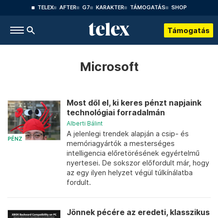
TELEX
AFTER
G7
KARAKTER
TÁMOGATÁS
SHOP
Támogatás
Microsoft
Most dől el, ki keres pénzt napjaink
technológiai forradalmán
Alberti Bálint
A jelenlegi trendek alapján a csip- és
PÉNZ
memóriagyártók a mesterséges
intelligencia előretörésének egyértelmű
nyertesei. De sokszor előfordult már, hogy
az egy ilyen helyzet végül túlkínálatba
fordult.
Jönnek pécére az eredeti, klasszikus