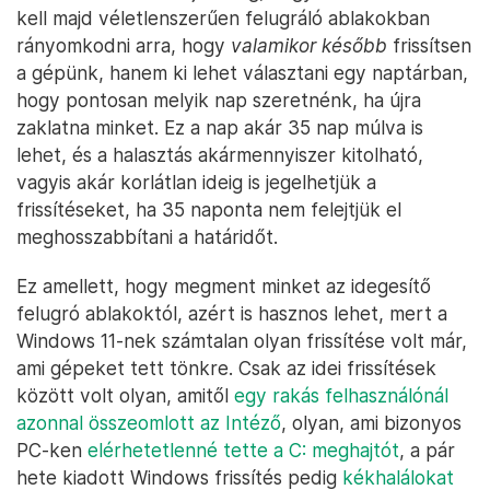
kell majd véletlenszerűen felugráló ablakokban
rányomkodni arra, hogy
valamikor később
frissítsen
a gépünk, hanem ki lehet választani egy naptárban,
hogy pontosan melyik nap szeretnénk, ha újra
zaklatna minket. Ez a nap akár 35 nap múlva is
lehet, és a halasztás akármennyiszer kitolható,
vagyis akár korlátlan ideig is jegelhetjük a
frissítéseket, ha 35 naponta nem felejtjük el
meghosszabbítani a határidőt.
Ez amellett, hogy megment minket az idegesítő
felugró ablakoktól, azért is hasznos lehet, mert a
Windows 11-nek számtalan olyan frissítése volt már,
ami gépeket tett tönkre. Csak az idei frissítések
között volt olyan, amitől
egy rakás felhasználónál
azonnal összeomlott az Intéző
, olyan, ami bizonyos
PC-ken
elérhetetlenné tette a C: meghajtót
, a pár
hete kiadott Windows frissítés pedig
kékhalálokat