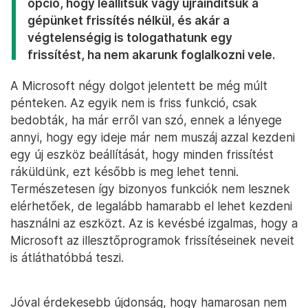
opció, hogy leállítsuk vagy újraindítsuk a
gépünket frissítés nélkül, és akár a
végtelenségig is tologathatunk egy
frissítést, ha nem akarunk foglalkozni vele.
A Microsoft négy dolgot jelentett be még múlt
pénteken. Az egyik nem is friss funkció, csak
bedobták, ha már erről van szó, ennek a lényege
annyi, hogy egy ideje már nem muszáj azzal kezdeni
egy új eszköz beállítását, hogy minden frissítést
ráküldünk, ezt később is meg lehet tenni.
Természetesen így bizonyos funkciók nem lesznek
elérhetőek, de legalább hamarabb el lehet kezdeni
használni az eszközt. Az is kevésbé izgalmas, hogy a
Microsoft az illesztőprogramok frissítéseinek neveit
is átláthatóbbá teszi.
Jóval érdekesebb újdonság, hogy hamarosan nem