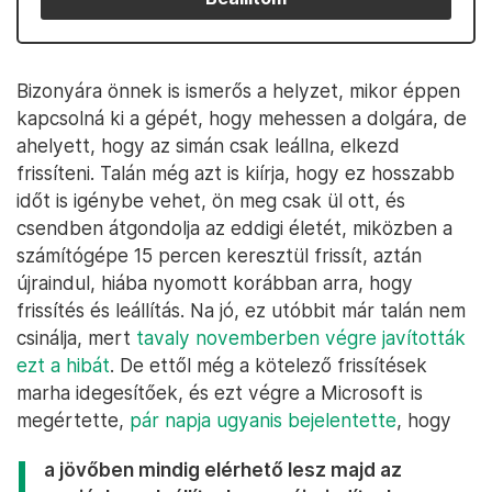
Bizonyára önnek is ismerős a helyzet, mikor éppen
kapcsolná ki a gépét, hogy mehessen a dolgára, de
ahelyett, hogy az simán csak leállna, elkezd
frissíteni. Talán még azt is kiírja, hogy ez hosszabb
időt is igénybe vehet, ön meg csak ül ott, és
csendben átgondolja az eddigi életét, miközben a
számítógépe 15 percen keresztül frissít, aztán
újraindul, hiába nyomott korábban arra, hogy
frissítés és leállítás. Na jó, ez utóbbit már talán nem
csinálja, mert
tavaly novemberben végre javították
ezt a hibát
. De ettől még a kötelező frissítések
marha idegesítőek, és ezt végre a Microsoft is
megértette,
pár napja ugyanis bejelentette
, hogy
a jövőben mindig elérhető lesz majd az