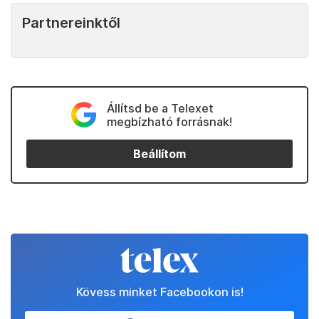
Partnereinktől
Állítsd be a Telexet
megbízható forrásnak!
Beállítom
Kövess minket Facebookon is!