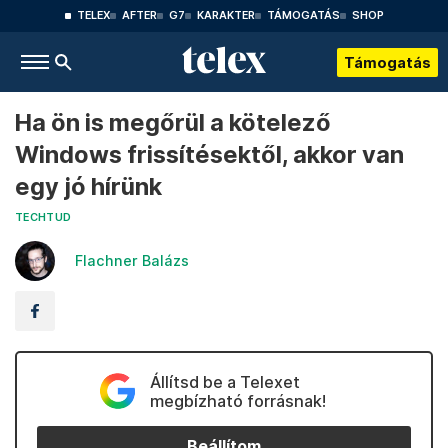
TELEX
AFTER
G7
KARAKTER
TÁMOGATÁS
SHOP
Támogatás
Ha ön is megőrül a kötelező
Windows frissítésektől, akkor van
egy jó hírünk
TECHTUD
Flachner Balázs
Állítsd be a Telexet
megbízható forrásnak!
Beállítom