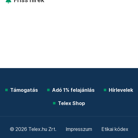
Friss hírek
Támogatás
Adó 1% felajánlás
Hírlevelek
Telex Shop
© 2026 Telex.hu Zrt.
Impresszum
Etikai kódex