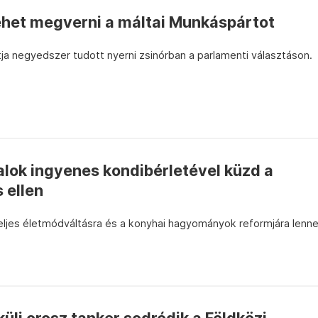
het megverni a máltai Munkáspártot
ja negyedszer tudott nyerni zsinórban a parlamenti választáson.
talok ingyenes kondibérletével küzd a
 ellen
teljes életmódváltásra és a konyhai hagyományok reformjára lenn