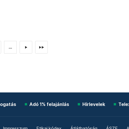
...
►
►►
ogatás
Adó 1% felajánlás
Hírlevelek
Tele
Impresszum
Etikai kódex
Átláthatóság
ÁSZF
A