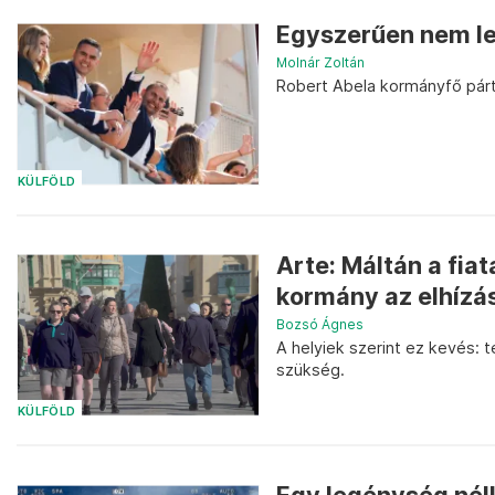
Egyszerűen nem le
Molnár Zoltán
Robert Abela kormányfő párt
KÜLFÖLD
Arte: Máltán a fia
kormány az elhízás
Bozsó Ágnes
A helyiek szerint ez kevés: 
szükség.
KÜLFÖLD