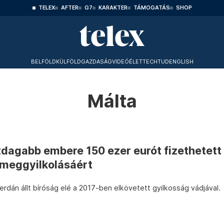
TELEX
AFTER
G7
KARAKTER
TÁMOGATÁS
SHOP
BELFÖLD
KÜLFÖLD
GAZDASÁG
VIDEÓ
ÉLET
TECHTUD
ENGLISH
Málta
zdagabb embere 150 ezer eurót fizethetett
 meggyilkolásáért
dán állt bíróság elé a 2017-ben elkövetett gyilkosság vádjával.