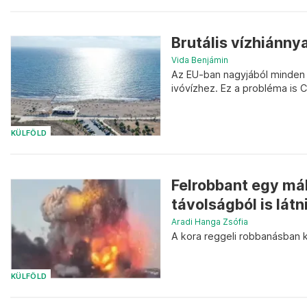
Brutális vízhiánny
Vida Benjámin
Az EU-ban nagyjából minden 
ivóvízhez. Ez a probléma is 
KÜLFÖLD
Felrobbant egy mál
távolságból is látn
Aradi Hanga Zsófia
A kora reggeli robbanásban 
KÜLFÖLD