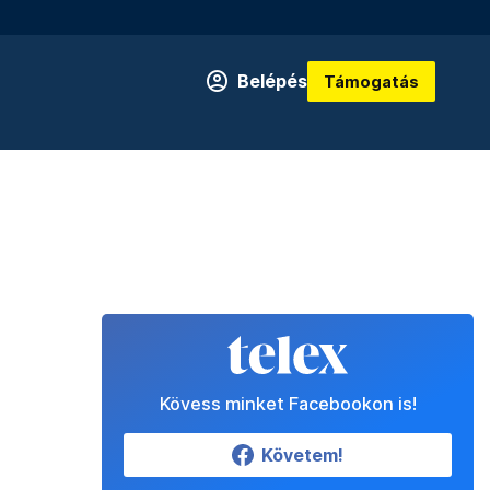
Belépés
Támogatás
Kövess minket Facebookon is!
Követem!