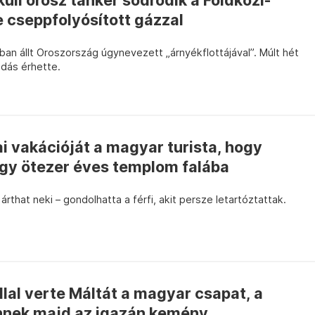
üli orosz tanker sodródik a Földközi-
le cseppfolyósított gázzal
an állt Oroszország úgynevezett „árnyékflottájával”. Múlt hét
adás érhette.
i vakációját a magyar turista, hogy
gy ötezer éves templom falába
árthat neki – gondolhatta a férfi, akit persze letartóztattak.
llal verte Máltát a magyar csapat, a
nek majd az igazán kemény...