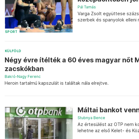
Pál Tamás
Varga Zsolt együttese százs
szerbek és spanyolok elleni
SPORT
KÜLFÖLD
Négy évre ítélték a 60 éves magyar nőt M
zacskókban
Bakró-Nagy Ferenc
Heroin tartalmú kapszulát is találtak nála elrejtve.
Máltai bankot venn
Stubnya Bence
Az értesülést az OTP nem ko
lehetne az első Kelet- és Köz