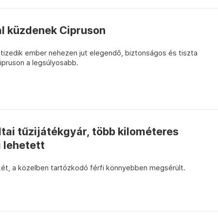
al küzdenek Cipruson
tizedik ember nehezen jut elegendő, biztonságos és tiszta
Cipruson a legsúlyosabb.
tai tűzijátékgyár, több kilométeres
i lehetett
két, a közelben tartózkodó férfi könnyebben megsérült.