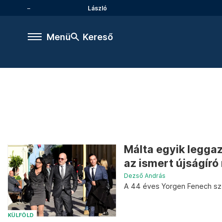
László
Menü
Kereső
Málta egyik legga
az ismert újságíró
Dezső András
A 44 éves Yorgen Fenech szer
KÜLFÖLD