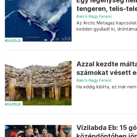
Egy legénység nélk
tengeren, telis-te
Bakró-Nagy Ferenc
Az Arctic Metagaz kapcsolatb
kedden gyulladt ki, dróntám
KÜLFÖLD
Azzal kezdte málta
számokat vésett e
Bakró-Nagy Ferenc
Ha eddig kibírta, ez már nem 
KÜLFÖLD
Vízilabda Eb: 15 gó
középdöntőben jön