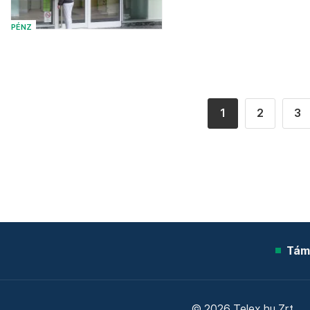
PÉNZ
1
2
3
Tám
© 2026 Telex.hu Zrt.