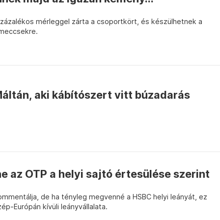
zázalékos mérleggel zárta a csoportkört, és készülhetnek a
 meccsekre.
áltán, aki kábítószert vitt búzadarás
e az OTP a helyi sajtó értesülése szerint
mmentálja, de ha tényleg megvenné a HSBC helyi leányát, ez
ép-Európán kívüli leányvállalata.