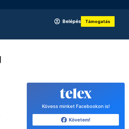
Belépés
Támogatás
g
Kövess minket Facebookon is!
Követem!