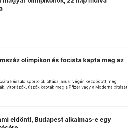
a magyar olimpikonok, 22 nap múlva
a
száz olimpikon és focista kapta meg az
impiára készülő sportolók oltása január végén kezdődött meg,
ák, vitorlázók, úszók kapták meg a Pfizer vagy a Moderna oltását
 ami eldönti, Budapest alkalmas-e egy
zésére