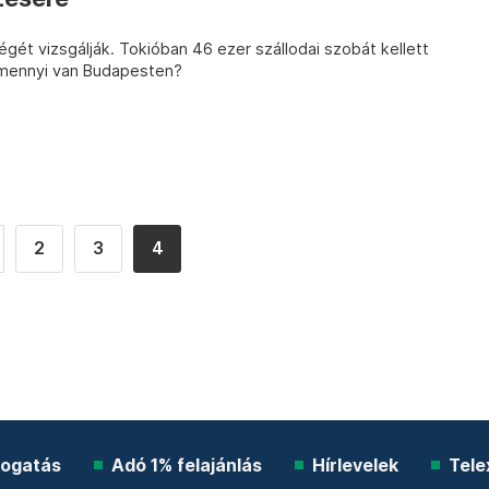
ét vizsgálják. Tokióban 46 ezer szállodai szobát kellett
e mennyi van Budapesten?
2
3
4
ogatás
Adó 1% felajánlás
Hírlevelek
Tele