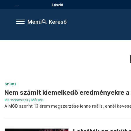
László
Menü
Kereső
SPORT
Nem számít kiemelkedő eredményekre a M
Marczisovszky Márton
A MOB szerint 13 érem megszerzése lenne reális, ennél kevese