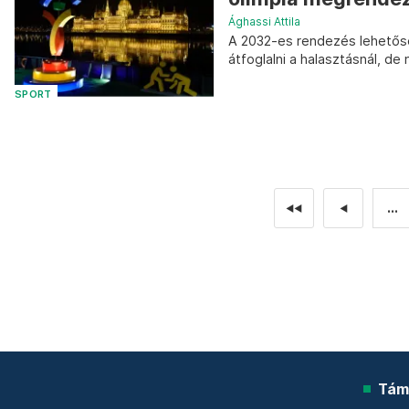
Ághassi Attila
A 2032-es rendezés lehetőség
átfoglalni a halasztásnál, d
SPORT
...
◄◄
◄
Tám