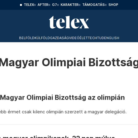
TELEX
AFTER
G7
KARAKTER
TÁMOGATÁS
SHOP
BELFÖLD
KÜLFÖLD
GAZDASÁG
VIDEÓ
ÉLET
TECHTUD
ENGLISH
Magyar Olimpiai Bizottsá
agyar Olimpiai Bizottság az olimpián
bb érmet csak kilenc olimpián szerzett a magyar delegáció.