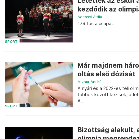
Letették az esküt 
kezdődik az olimpi
Ághassi Attila
179 fős a csapat.
SPORT
Már majdnem három
oltás első dózisát
Mizsur András
A nyári és a 2022-es téli ol
többek között kézisek, atlét
A...
SPORT
Bizottság alakult,
olimpia megrende