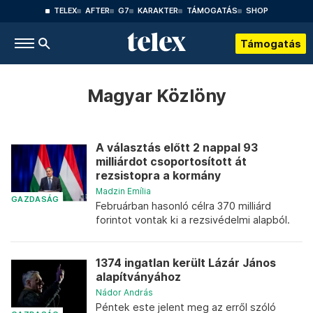
TELEX
AFTER
G7
KARAKTER
TÁMOGATÁS
SHOP
Támogatás
Magyar Közlöny
A választás előtt 2 nappal 93
milliárdot csoportosított át
rezsistopra a kormány
Madzin Emília
GAZDASÁG
Februárban hasonló célra 370 milliárd
forintot vontak ki a rezsivédelmi alapból.
1374 ingatlan került Lázár János
alapítványához
Nádor András
Péntek este jelent meg az erről szóló