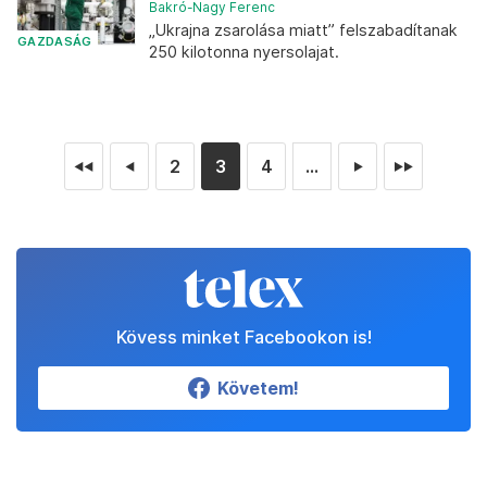
Bakró-Nagy Ferenc
„Ukrajna zsarolása miatt” felszabadítanak
GAZDASÁG
250 kilotonna nyersolajat.
2
3
4
...
◄◄
◄
►
►►
Kövess minket Facebookon is!
Követem!