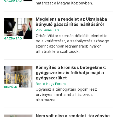
GAZDASÁG
határozat a Magyar Közlönyben.
Megjelent a rendelet az Ukrajnába
irányuló gázszállítás leállításáról
Pupli Anna Sára
Orbán Viktor szerdán délelőtt jelentette
GAZDASÁG
be a korlátozást, a szabályozás szövege
szerint azonban leghamarabb nyáron
állhatnak le a szállítások.
Könnyítés a krónikus betegeknek:
gyógyszerész is felírhatja majd a
gyógyszerüket
Bakró-Nagy Ferenc
BELFÖLD
Ugyanaz a támogatási jogcím lesz
érvényes, mint amit a háziorvos
alkalmazna.
Nem volt elég a rendelet, törvénybe