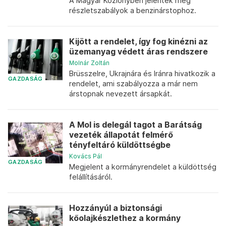
A Magyar Közlönyben jelentek meg
részletszabályok a benzinárstophoz.
Kijött a rendelet, így fog kinézni az
üzemanyag védett áras rendszere
Molnár Zoltán
Brüsszelre, Ukrajnára és Iránra hivatkozik a
GAZDASÁG
rendelet, ami szabályozza a már nem
árstopnak nevezett ársapkát.
A Mol is delegál tagot a Barátság
vezeték állapotát felmérő
tényfeltáró küldöttségbe
Kovács Pál
GAZDASÁG
Megjelent a kormányrendelet a küldöttség
felállításáról.
Hozzányúl a biztonsági
kőolajkészlethez a kormány