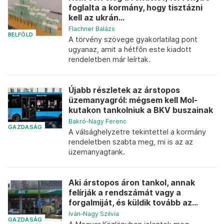
foglalta a kormány, hogy tisztázni
kell az ukrán...
Flachner Balázs
BELFÖLD
A törvény szövege gyakorlatilag pont
ugyanaz, amit a hétfőn este kiadott
rendeletben már leírtak.
Újabb részletek az árstopos
üzemanyagról: mégsem kell Mol-
kutakon tankolniuk a BKV buszainak
Bakró-Nagy Ferenc
GAZDASÁG
A válsághelyzetre tekintettel a kormány
rendeletben szabta meg, mi is az az
üzemanyagtank.
Aki árstopos áron tankol, annak
felírják a rendszámát vagy a
forgalmiját, és küldik tovább az...
Iván-Nagy Szilvia
GAZDASÁG