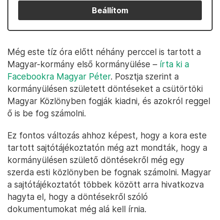
Beállítom
Még este tíz óra előtt néhány perccel is tartott a
Magyar-kormány első kormányülése –
írta ki a
Facebookra Magyar Péter
. Posztja szerint a
kormányülésen született döntéseket a csütörtöki
Magyar Közlönyben fogják kiadni, és azokról reggel
ő is be fog számolni.
Ez fontos változás ahhoz képest, hogy a kora este
tartott sajtótájékoztatón még azt mondták, hogy a
kormányülésen születő döntésekről még egy
szerda esti közlönyben be fognak számolni. Magyar
a sajtótájékoztatót többek között arra hivatkozva
hagyta el, hogy a döntésekről szóló
dokumentumokat még alá kell írnia.