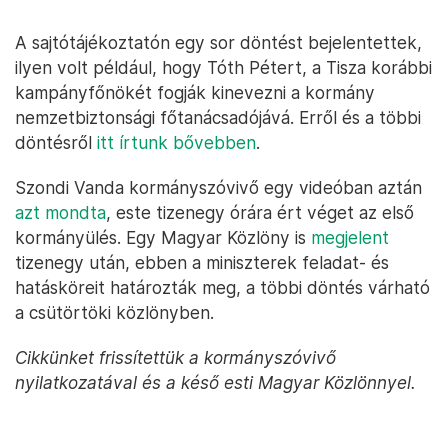
A sajtótájékoztatón egy sor döntést bejelentettek,
ilyen volt például, hogy Tóth Pétert, a Tisza korábbi
kampányfőnökét fogják kinevezni a kormány
nemzetbiztonsági főtanácsadójává. Erről és a többi
döntésről
itt írtunk bővebben
.
Szondi Vanda kormányszóvivő egy videóban aztán
azt mondta
, este tizenegy órára ért véget az első
kormányülés. Egy Magyar Közlöny is
megjelent
tizenegy után, ebben a miniszterek feladat- és
hatásköreit határozták meg, a többi döntés várható
a csütörtöki közlönyben.
Cikkünket frissítettük a kormányszóvivő
nyilatkozatával és a késő esti Magyar Közlönnyel.