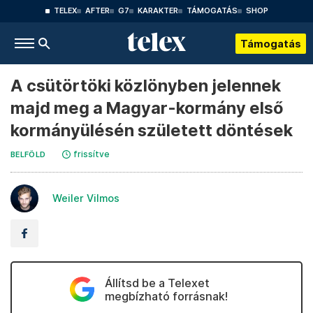
TELEX
AFTER
G7
KARAKTER
TÁMOGATÁS
SHOP
Támogatás
A csütörtöki közlönyben jelennek
majd meg a Magyar-kormány első
kormányülésén született döntések
frissítve
BELFÖLD
Weiler Vilmos
Állítsd be a Telexet
megbízható forrásnak!