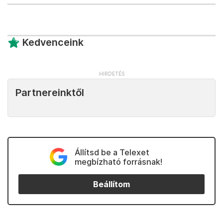
Kedvenceink
Partnereinktől
Állítsd be a Telexet
megbízható forrásnak!
Beállítom