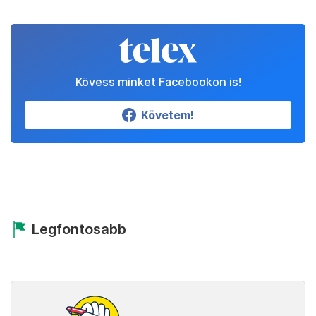
Kövess minket Facebookon is!
Követem!
Legfontosabb