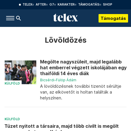
TELEX
AFTER
G7
KARAKTER
TÁMOGATÁS
SHOP
Támogatás
Lövöldözés
Megölte nagyszüleit, majd legalább
hat emberrel végzett iskolájában egy
thaiföldi 14 éves diák
Bicsérdi-Fülöp Ádám
KÜLFÖLD
A lövöldözésnek további tizenöt sérültje
van, az elkövetőt is holtan találták a
helyszínen.
KÜLFÖLD
Tüzet nyitott a társaira, majd több civilt is megölt