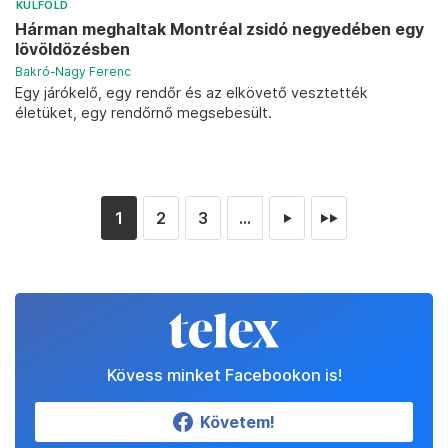
KÜLFÖLD
Hárman meghaltak Montréal zsidó negyedében egy
lövöldözésben
Bakró-Nagy Ferenc
Egy járókelő, egy rendőr és az elkövető vesztették
életüket, egy rendőrnő megsebesült.
1
2
3
...
►
►►
Kövess minket Facebookon is!
Követem!