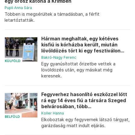
egy orosz katona a Krímben
Pupli Anna Sára
Többen is megsérültek a támadásban, a férfit
letartóztatták.
Hárman meghaltak, egy kétéves
kisfiú is kórházba került, miután
lövöldözés tört ki egy fesztiválon...
Bakró-Nagy Ferenc
KÜLFÖLD
Egy gyanúsítottat őrizetbe vettek a
lövöldözés után, egy másikat még
keresnek.
Fegyverhez hasonlító eszközzel lőtt
rá egy 14 éves fiú a társára Szeged
belvárosában, több...
Koller Hanna
BELFÖLD
Elkoboztak egy fegyvernek látszó tárgyat,
garázdaság miatt indult eljárás.