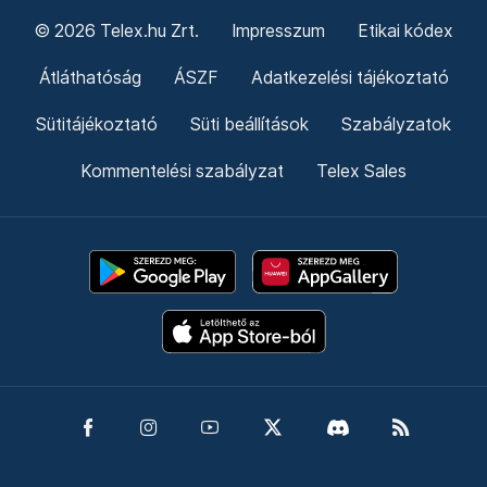
© 2026 Telex.hu Zrt.
Impresszum
Etikai kódex
Átláthatóság
ÁSZF
Adatkezelési tájékoztató
Sütitájékoztató
Süti beállítások
Szabályzatok
Kommentelési szabályzat
Telex Sales