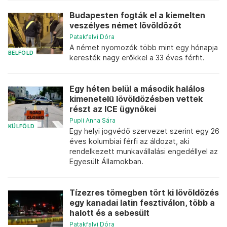
Budapesten fogták el a kiemelten
veszélyes német lövöldözőt
Patakfalvi Dóra
A német nyomozók több mint egy hónapja
BELFÖLD
keresték nagy erőkkel a 33 éves férfit.
Egy héten belül a második halálos
kimenetelű lövöldözésben vettek
részt az ICE ügynökei
Pupli Anna Sára
KÜLFÖLD
Egy helyi jogvédő szervezet szerint egy 26
éves kolumbiai férfi az áldozat, aki
rendelkezett munkavállalási engedéllyel az
Egyesült Államokban.
Tízezres tömegben tört ki lövöldözés
egy kanadai latin fesztiválon, több a
halott és a sebesült
Patakfalvi Dóra