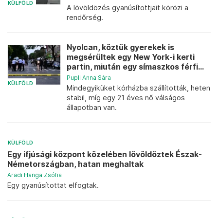
KÜLFÖLD
A lövöldözés gyanúsítottjait körözi a
rendőrség.
Nyolcan, köztük gyerekek is
megsérültek egy New York-i kerti
partin, miután egy símaszkos férfi...
Pupli Anna Sára
KÜLFÖLD
Mindegyiküket kórházba szállították, heten
stabil, míg egy 21 éves nő válságos
állapotban van.
KÜLFÖLD
Egy ifjúsági központ közelében lövöldöztek Észak-
Németországban, hatan meghaltak
Aradi Hanga Zsófia
Egy gyanúsítottat elfogtak.