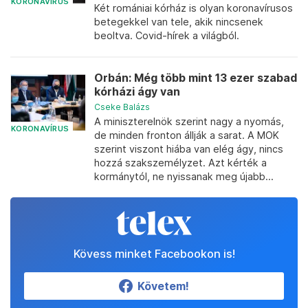
KORONAVÍRUS
Két romániai kórház is olyan koronavírusos
betegekkel van tele, akik nincsenek
beoltva. Covid-hírek a világból.
Orbán: Még több mint 13 ezer szabad
kórházi ágy van
Cseke Balázs
A miniszterelnök szerint nagy a nyomás,
KORONAVÍRUS
de minden fronton állják a sarat. A MOK
szerint viszont hiába van elég ágy, nincs
hozzá szakszemélyzet. Azt kérték a
kormánytól, ne nyissanak meg újabb...
Kövess minket Facebookon is!
Követem!