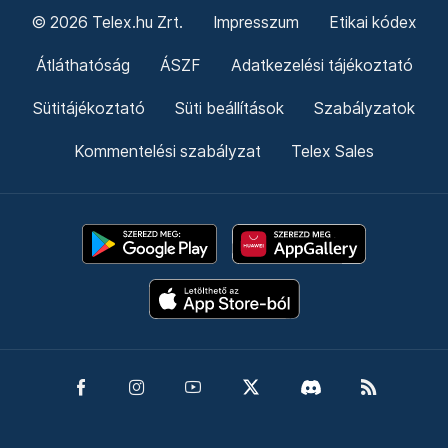
© 2026 Telex.hu Zrt.
Impresszum
Etikai kódex
Átláthatóság
ÁSZF
Adatkezelési tájékoztató
Sütitájékoztató
Süti beállítások
Szabályzatok
Kommentelési szabályzat
Telex Sales