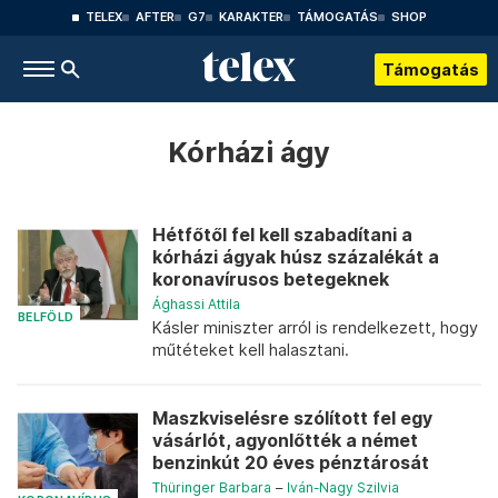
TELEX
AFTER
G7
KARAKTER
TÁMOGATÁS
SHOP
Támogatás
Kórházi ágy
Hétfőtől fel kell szabadítani a
kórházi ágyak húsz százalékát a
koronavírusos betegeknek
Ághassi Attila
BELFÖLD
Kásler miniszter arról is rendelkezett, hogy
műtéteket kell halasztani.
Maszkviselésre szólított fel egy
vásárlót, agyonlőtték a német
benzinkút 20 éves pénztárosát
Thüringer Barbara
–
Iván-Nagy Szilvia