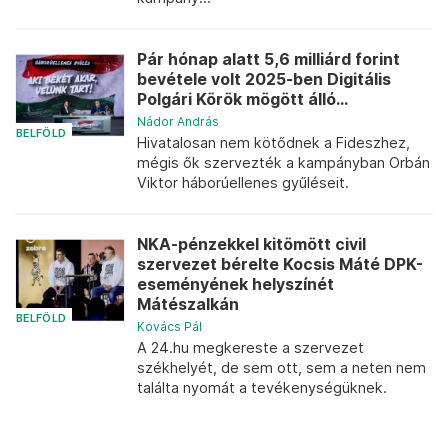
Pár hónap alatt 5,6 milliárd forint
bevétele volt 2025-ben Digitális
Polgári Körök mögött álló...
Nádor András
BELFÖLD
Hivatalosan nem kötődnek a Fideszhez,
mégis ők szervezték a kampányban Orbán
Viktor háborúellenes gyűléseit.
NKA-pénzekkel kitömött civil
szervezet bérelte Kocsis Máté DPK-
eseményének helyszínét
Mátészalkán
BELFÖLD
Kovács Pál
A 24.hu megkereste a szervezet
székhelyét, de sem ott, sem a neten nem
találta nyomát a tevékenységüknek.