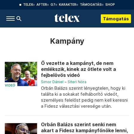
TELEX
AFTER
G7
KARAKTER
TÁMOGATÁS
SHOP
Támogatás
Kampány
Ő vezette a kampányt, de nem
emlékszik, kinek az ötlete volt a
fejbelövős videó
Simor Dániel
–
Siteri Nóra
VIDEÓ
Orbán Balázs szerint lényegtelen, hogy ki
találta ki a sokakat felháborító videót,
személyes felelőst pedig nem kell keresni
a Fidesz választási veresége után.
Orbán Balázs szerint senki nem
akart a Fidesz kampányfőnöke lenni,