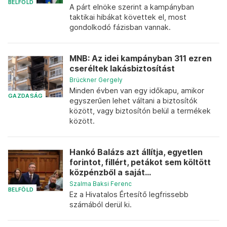
BELFÖLD
A párt elnöke szerint a kampányban
taktikai hibákat követtek el, most
gondolkodó fázisban vannak.
MNB: Az idei kampányban 311 ezren
cseréltek lakásbiztosítást
Brückner Gergely
Minden évben van egy időkapu, amikor
GAZDASÁG
egyszerűen lehet váltani a biztosítók
között, vagy biztosítón belül a termékek
között.
Hankó Balázs azt állítja, egyetlen
forintot, fillért, petákot sem költött
közpénzből a saját...
Szalma Baksi Ferenc
BELFÖLD
Ez a Hivatalos Értesítő legfrissebb
számából derül ki.