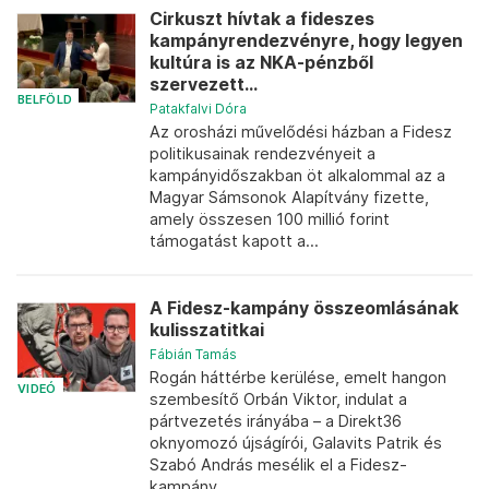
Cirkuszt hívtak a fideszes
kampányrendezvényre, hogy legyen
kultúra is az NKA-pénzből
szervezett...
BELFÖLD
Patakfalvi Dóra
Az orosházi művelődési házban a Fidesz
politikusainak rendezvényeit a
kampányidőszakban öt alkalommal az a
Magyar Sámsonok Alapítvány fizette,
amely összesen 100 millió forint
támogatást kapott a...
A Fidesz-kampány összeomlásának
kulisszatitkai
Fábián Tamás
Rogán háttérbe kerülése, emelt hangon
VIDEÓ
szembesítő Orbán Viktor, indulat a
pártvezetés irányába – a Direkt36
oknyomozó újságírói, Galavits Patrik és
Szabó András mesélik el a Fidesz-
kampány...