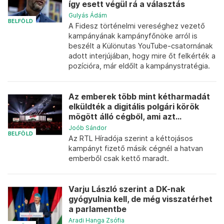
így esett végül rá a választás
Gulyás Ádám
BELFÖLD
A Fidesz történelmi vereséghez vezető
kampányának kampányfőnöke arról is
beszélt a Különutas YouTube-csatornának
adott interjújában, hogy mire őt felkérték a
pozícióra, már eldőlt a kampánystratégia.
Az emberek több mint kétharmadát
elküldték a digitális polgári körök
mögött álló cégből, ami azt...
Joób Sándor
BELFÖLD
Az RTL Híradója szerint a kéttojásos
kampányt fizető másik cégnél a hatvan
emberből csak kettő maradt.
Varju László szerint a DK-nak
gyógyulnia kell, de még visszatérhet
a parlamentbe
Aradi Hanga Zsófia