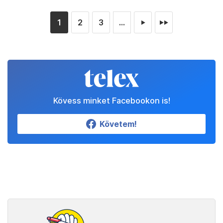
1
2
3
...
►
►►
Kövess minket Facebookon is!
Követem!