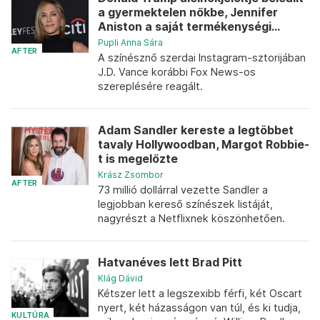
a gyermektelen nőkbe, Jennifer
Aniston a saját termékenységi...
Pupli Anna Sára
AFTER
A színésznő szerdai Instagram-sztorijában
J.D. Vance korábbi Fox News-os
szereplésére reagált.
Adam Sandler kereste a legtöbbet
tavaly Hollywoodban, Margot Robbie-
t is megelőzte
Krász Zsombor
AFTER
73 millió dollárral vezette Sandler a
legjobban kereső színészek listáját,
nagyrészt a Netflixnek köszönhetően.
Hatvanéves lett Brad Pitt
Klág Dávid
Kétszer lett a legszexibb férfi, két Oscart
nyert, két házasságon van túl, és ki tudja,
KULTÚRA