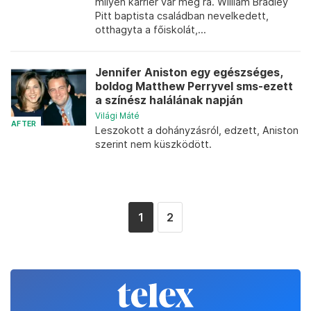
milyen karrier vár még rá. William Bradley
Pitt baptista családban nevelkedett,
otthagyta a főiskolát,...
Jennifer Aniston egy egészséges,
boldog Matthew Perryvel sms-ezett
a színész halálának napján
Világi Máté
AFTER
Leszokott a dohányzásról, edzett, Aniston
szerint nem küszködött.
1
2