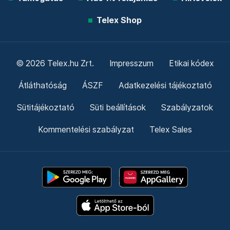
Telex Shop
© 2026 Telex.hu Zrt.
Impresszum
Etikai kódex
Átláthatóság
ÁSZF
Adatkezelési tájékoztató
Sütitájékoztató
Süti beállítások
Szabályzatok
Kommentelési szabályzat
Telex Sales