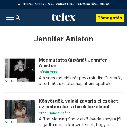
TELEX
AFTER
G7
KARAKTER
TÁMOGATÁS
SHOP
Támogatás
Jennifer Aniston
Megmutatta új párját Jennifer
Aniston
Bánáti Anna
A színésznő először posztolt Jim Curtisről,
AFTER
a férfi 50. születésnapját ünnepelték.
Könyörgök, valaki zavarja el ezeket
az embereket a hírek közeléből
Aradi Hanga Zsófia
A The Morning Show első évada annyira jól
AFTER
ragadta meg a korszellemet, hogy a