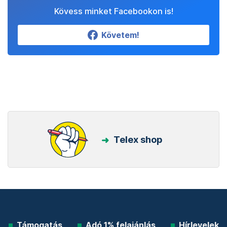
Kövess minket Facebookon is!
Követem!
Telex shop
Támogatás
Adó 1% felajánlás
Hírlevelek