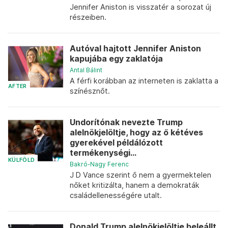
Jennifer Aniston is visszatér a sorozat új
részeiben.
Autóval hajtott Jennifer Aniston
kapujába egy zaklatója
Antal Bálint
A férfi korábban az interneten is zaklatta a
AFTER
színésznőt.
Undorítónak nevezte Trump
alelnökjelöltje, hogy az ő kétéves
gyerekével példálózott
termékenységi...
KÜLFÖLD
Bakró-Nagy Ferenc
J D Vance szerint ő nem a gyermektelen
nőket kritizálta, hanem a demokraták
családellenességére utalt.
Donald Trump alelnökjelöltje beleállt