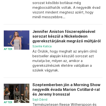
sorozat későbbi botlásai még
megbocsáthatók voltak. A negyedik évad
viszont mindent megtesz azért, hogy
minél messzebbre...
Jennifer Aniston főszereplésével
sorozat készül a Nickelodeon
gyereksztárjának megrázó múltjáról
Szente Katica
AFTER
Az Örülök, hogy meghalt az anyám című
bestseller alapján készülő sorozat azt
mutatja be, milyen az, amikor a
gyerekszínészek életére valójában a
szüleik vágynak.
Szeptemberben jön a Morning Show
negyedik évada Marion Cotillard-ral
és Jeremy Ironsszal
Sajó Dávid
AFTER
Természetesen Reese Witherspoon és