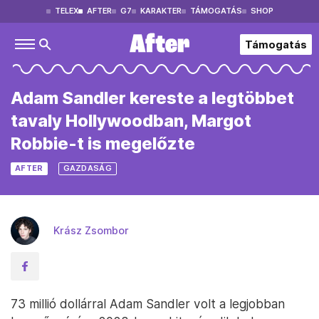
TELEX
AFTER
G7
KARAKTER
TÁMOGATÁS
SHOP
Támogatás
Adam Sandler kereste a legtöbbet
tavaly Hollywoodban, Margot
Robbie-t is megelőzte
AFTER
GAZDASÁG
Krász Zsombor
73 millió dollárral Adam Sandler volt a legjobban