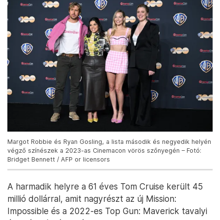
Margot Robbie és Ryan Gosling, a lista második és negyedik helyén
végző színészek a 2023-as Cinemacon vörös szőnyegén – Fotó:
Bridget Bennett / AFP or licensors
A harmadik helyre a 61 éves Tom Cruise került 45
millió dollárral, amit nagyrészt az új Mission:
Impossible és a 2022-es Top Gun: Maverick tavalyi