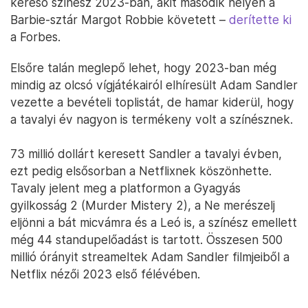
kereső színész 2023-ban, akit második helyen a
Barbie-sztár Margot Robbie követett –
derítette ki
a Forbes.
Elsőre talán meglepő lehet, hogy 2023-ban még
mindig az olcsó vígjátékairól elhíresült Adam Sandler
vezette a bevételi toplistát, de hamar kiderül, hogy
a tavalyi év nagyon is termékeny volt a színésznek.
73 millió dollárt keresett Sandler a tavalyi évben,
ezt pedig elsősorban a Netflixnek köszönhette.
Tavaly jelent meg a platformon a Gyagyás
gyilkosság 2 (Murder Mistery 2), a Ne merészelj
eljönni a bát micvámra és a Leó is, a színész emellett
még 44 standupelőadást is tartott. Összesen 500
millió órányit streameltek Adam Sandler filmjeiből a
Netflix nézői 2023 első félévében.