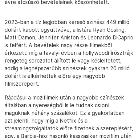
évre átcsúszó bevételeinek köszönhetett.
2023-ban a tíz legjobban kereső színész 449 millió
dollárt kapott együttvéve, a listára Ryan Gosling,
Matt Damon, Jennifer Aniston és Leonardo DiCaprio
is felfért. A bevételek nagy része filmekből
érkezett: míg a tavalyi évben a hollywoodi írósztrájk
rengeteg sorozatot állított le vagy késleltetett,
addig a legnépszerűbb színészek gyakran 20 millió
dollárt is elkérhettek előre egy nagyobb
filmszerepért.
Ráadásul a mozifilmek után a nagyobb színészek
általában a nyereségből is le tudnak csípni
maguknak néhány százalékot. Ez a gyakorlatban
azt jelenti, hogy míg a Netflix és a
streamingszolgáltatók előre fizetnek a szereplésért,
egy, a Barbie-hoz hasonló kasszasiker mozifilm után