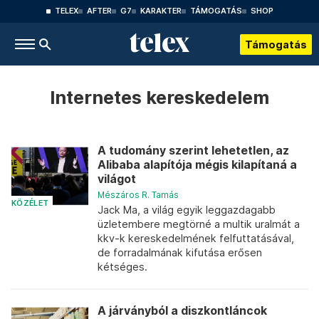
TELEX
AFTER
G7
KARAKTER
TÁMOGATÁS
SHOP
Támogatás
Internetes kereskedelem
A tudomány szerint lehetetlen, az
Alibaba alapítója mégis kilapítaná a
világot
Mészáros R. Tamás
KÖZÉLET
Jack Ma, a világ egyik leggazdagabb
üzletembere megtörné a multik uralmát a
kkv-k kereskedelmének felfuttatásával,
de forradalmának kifutása erősen
kétséges.
A járványból a diszkontláncok