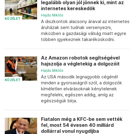
legalább olyan jól jönnek ki, mint az
internetes kereskedők
Hajdu Miklós
KÖZÉLET
A diszkontok alacsony áraival az internetes
áruházak sem tudnak versenyezni,
miközben a gazdasági válság miatt egyre
többen igyekeznek takarékoskodni.
Az Amazon robotok segítségével
hajszolja a végletekig a dolgozóit
Hajdu Miklós
Az USA második legnagyobb cégénél
KÖZÉLET
minden a gyorsaságról szól, a dolgozók
kíméletlen elvárásoknak kénytelenek
megfelelni, egészen addig, amíg az
egészségük bírja.
Fiatalon még a KFC-be sem vették
fel, most 54 évesen 40 milliárd
dollárral vonul nyugdíjba