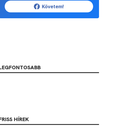
Követem!
LEGFONTOSABB
FRISS HÍREK