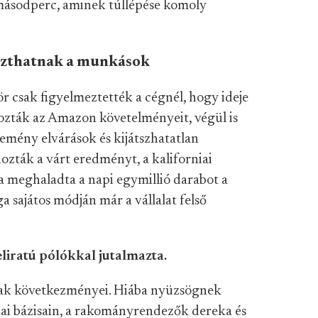
másodperc, aminek túllépése komoly
aszthatnak a munkások
ör csak figyelmeztették a cégnél, hogy ideje
zták az Amazon követelményeit, végül is
kemény elvárások és kijátszhatatlan
zták a várt eredményt, a kaliforniai
 meghaladta a napi egymillió darabot a
a sajátos módján már a vállalat felső
liratú pólókkal jutalmazta.
annak következményei. Hiába nyüzsögnek
kai bázisain, a rakományrendezők dereka és