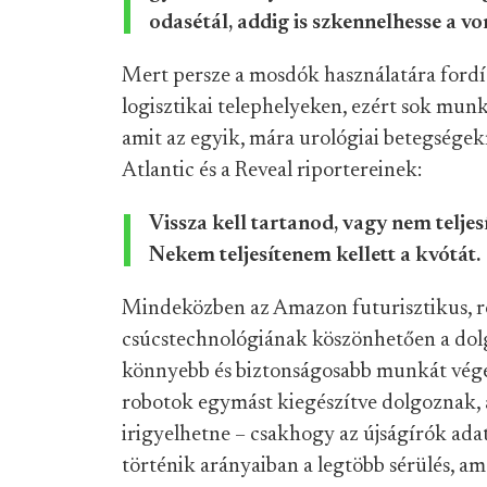
odasétál, addig is szkennelhesse a v
Mert persze a mosdók használatára fordíto
logisztikai telephelyeken, ezért sok munk
amit az egyik, mára urológiai betegségek
Atlantic és a Reveal riportereinek:
Vissza kell tartanod, vagy nem telje
Nekem teljesítenem kellett a kvótát.
Mindeközben az Amazon futurisztikus, ro
csúcstechnológiának köszönhetően a do
könnyebb és biztonságosabb munkát vég
robotok egymást kiegészítve dolgoznak, 
irigyelhetne – csakhogy az újságírók ada
történik arányaiban a legtöbb sérülés, a