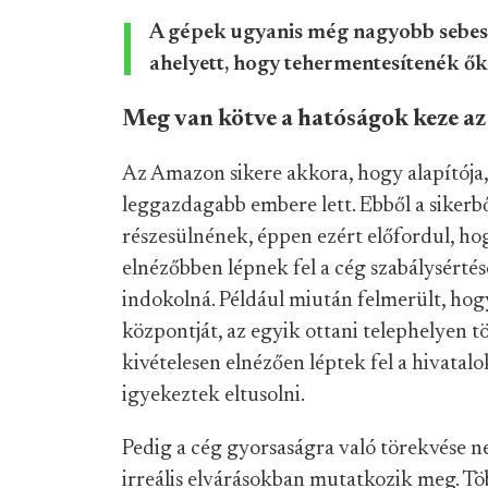
A gépek ugyanis még nagyobb sebes
ahelyett, hogy tehermentesítenék ők
Meg van kötve a hatóságok keze a
Az Amazon sikere akkora, hogy alapítója, 
leggazdagabb embere lett. Ebből a sikerbő
részesülnének, éppen ezért előfordul, hog
elnézőbben lépnek fel a cég szabálysértés
indokolná. Például miután felmerült, hog
központját, az egyik ottani telephelyen tö
kivételesen elnézően léptek fel a hivata
igyekeztek eltusolni.
Pedig a cég gyorsaságra való törekvése 
irreális elvárásokban mutatkozik meg. Tö