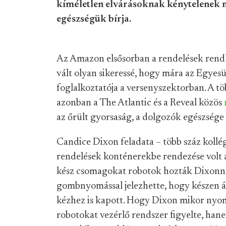
kíméletlen elvárásoknak kénytelenek m
egészségük bírja.
Az Amazon elsősorban a rendelések rendk
vált olyan sikeressé, hogy mára az Egye
foglalkoztatója a versenyszektorban. A tö
azonban a The Atlantic és a Reveal közös
az őrült gyorsaság, a dolgozók egészsége
Candice Dixon feladata – több száz kollég
rendelések konténerekbe rendezése volt a 
kész csomagokat robotok hozták Dixonnak
gombnyomással jelezhette, hogy készen ál
kézhez is kapott. Hogy Dixon mikor nyom
robotokat vezérlő rendszer figyelte, han