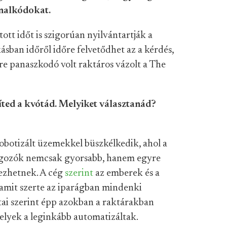
onalkódokat.
tt időt is szigorúan nyilvántartják a
ásban időről időre felvetődhet az a kérdés,
re panaszkodó volt raktáros vázolt a The
síted a kvótád. Melyiket választanád?
botizált üzemekkel büszkélkedik, ahol a
lgozók nemcsak gyorsabb, hanem egyre
ezhetnek. A cég
szerint
az emberek és a
amit szerte az iparágban mindenki
tai szerint épp azokban a raktárakban
melyek a leginkább automatizáltak.