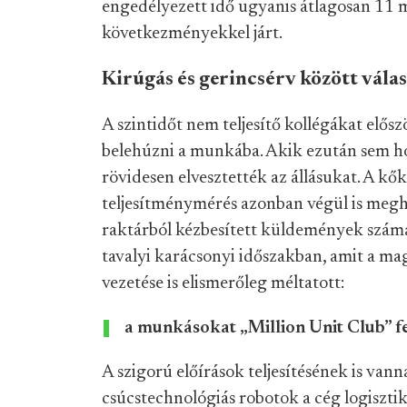
engedélyezett idő ugyanis átlagosan 11 
következményekkel járt.
Kirúgás és gerincsérv között vál
A szintidőt nem teljesítő kollégákat elősz
belehúzni a munkába. Akik ezután sem ho
rövidesen elvesztették az állásukat. A kő
teljesítménymérés azonban végül is megho
raktárból kézbesített küldemények száma
tavalyi karácsonyi időszakban, amit a mag
vezetése is elismerőleg méltatott:
a munkásokat „Million Unit Club” fe
A szigorú előírások teljesítésének is v
csúcstechnológiás robotok a cég logiszti