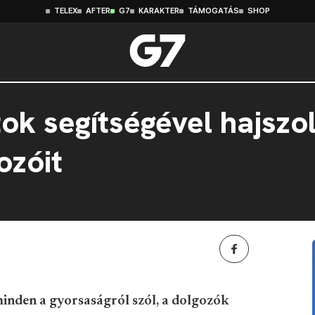
TELEX
AFTER
G7
KARAKTER
TÁMOGATÁS
SHOP
k segítségével hajszol
ozóit
nden a gyorsaságról szól, a dolgozók