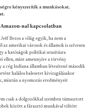
ségre kényszerítik a munkásokat,
et.
z Amazon-nal kapcsolatban
Jeff Bezos a világ egyik, ha nem a
l az amerikai városok és államok is szívesen
y a hatóságok politikai utasításra
ei ellen, mint amennyire a törvény
y a cég Indiana államban létesítené második
rtént halálos balesetet kivizsgálásakor
lok, miután a nyomozás eredményeit
nem csak a dolgozókkal szemben támasztott
bbek között a fárasztó munkával töltött