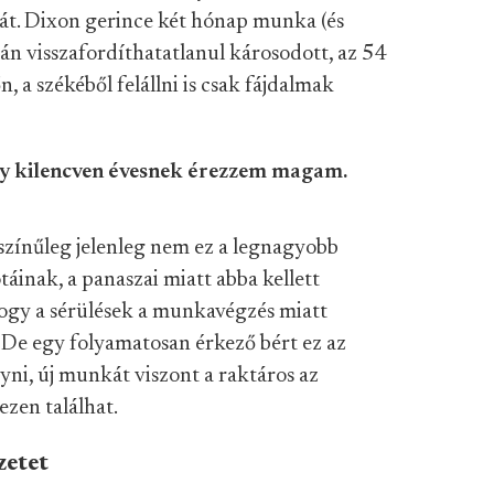
át. Dixon gerince két hónap munka (és
n visszafordíthatatlanul károsodott, az 54
, a székéből felállni is csak fájdalmak
gy kilencven évesnek érezzem magam.
színűleg jelenleg nem ez a legnagyobb
áinak, a panaszai miatt abba kellett
hogy a sérülések a munkavégzés miatt
tt. De egy folyamatosan érkező bért ez az
gyni, új munkát viszont a raktáros az
ezen találhat.
zetet