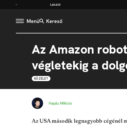
László
Menü
Kereső
Az Amazon roboto
végletekig a dolg
KÖZÉLET
Hajdu Miklós
Az USA második legnagyobb cégénél mi