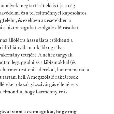
amelyek megtartását elő is írja a cég.
védelmi és a teljesítménnyel kapcsolatos
felelni, és ezekben az esetekben a
i a biztonságukat szolgáló előírásokat.
az állólétra használata csökkenti a
n idő hiányában inkább ugrálva-
rakomány tetejére. A nehéz tárgyak
tan leguggolni és a lábizmokkal (és
 tehermentesíteni a derekat, hanem marad a
t tartani kell. A megszólaló raktárosok
ulléteket okozó gázszivárgás ellenére is
ük elmondta, hogy bármennyire is
gával vinni a csomagokat, hogy míg