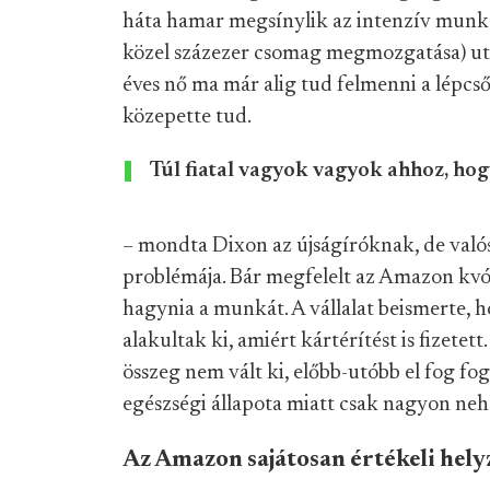
háta hamar megsínylik az intenzív munk
közel százezer csomag megmozgatása) utá
éves nő ma már alig tud felmenni a lépcsőn
közepette tud.
Túl fiatal vagyok vagyok ahhoz, ho
– mondta Dixon az újságíróknak, de való
problémája. Bár megfelelt az Amazon kvót
hagynia a munkát. A vállalat beismerte, 
alakultak ki, amiért kártérítést is fizete
összeg nem vált ki, előbb-utóbb el fog fo
egészségi állapota miatt csak nagyon neh
Az Amazon sajátosan értékeli hely