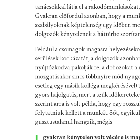
tanácsokkal látja el a rakodómunkásokat, 
Gyakran előfordul azonban, hogy a munka
szabályoknak képtelenség egy időben meg
dolgozók kénytelenek a háttérbe szorítan
Például a csomagok magasra helyezésekor 
sérülések kockázatát, a dolgozók azonba
nyújtózkodva pakolják fel a dobozokat a 
mozgatásakor sincs többnyire mód nyugod
esetleg egy másik kolléga megkérésével)
gyors hajolgatás, mert a szűk időkereteke
szerint arra is volt példa, hogy egy rossz
folytatniuk kellett a munkát. Sőt, egyik
gusztustalanul hangzik, mégis
gyakran kénytelen volt vécére is ma