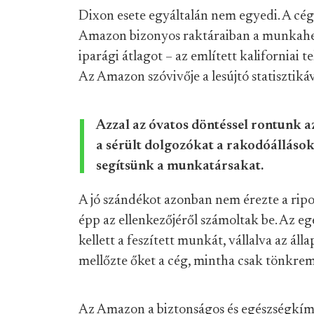
Dixon esete egyáltalán nem egyedi. A cég
Amazon bizonyos raktáraiban a munkahel
iparági átlagot – az említett kaliforniai
Az Amazon szóvivője a lesújtó statisztiká
Azzal az óvatos döntéssel rontunk a
a sérült dolgozókat a rakodóállásokr
segítsünk a munkatársakat.
A jó szándékot azonban nem érezte a ripo
épp az ellenkezőjéről számoltak be. Az eg
kellett a feszített munkát, vállalva az ál
mellőzte őket a cég, mintha csak tönkrem
Az Amazon a biztonságos és egészségkím