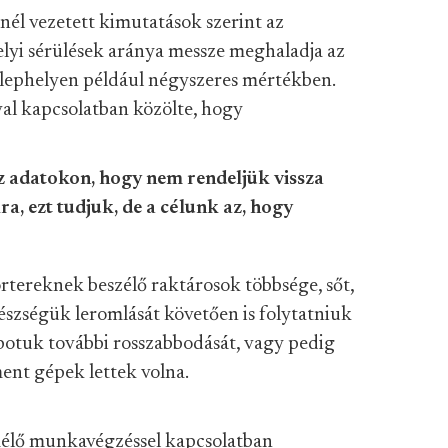
nél vezetett kimutatások szerint az
yi sérülések aránya messze meghaladja az
 telephelyen például négyszeres mértékben.
val kapcsolatban közölte, hogy
z adatokon, hogy nem rendeljük vissza
a, ezt tudjuk, de a célunk az, hogy
rtereknek beszélő raktárosok többsége, sőt,
észségük leromlását követően is folytatniuk
lapotuk további rosszabbodását, vagy pedig
ent gépek lettek volna.
élő munkavégzéssel kapcsolatban