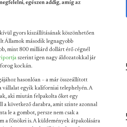
egfelelni, egészen addig, amíg az
ívül gyors kiszállításának köszönhetően
sült Államok második legnagyobb
bb, mint 800 milliárd dollárt érő cégnél
riportja
szerint igen nagy áldozatokkal jár
 forog kockán.
ájához hasonlóan – a már összeállított
vállalat egyik kaliforniai telephelyén. A
, aki miután felpakolta őket egy
l a következő darabra, amit szinte azonnal
ta le a gombot, persze nem csak a
em a főnökei is. A küldemények átpakolására