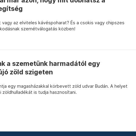
ál már azon, hogy mit dobhatsz a
segítség
t vagy az elviteles kávéspoharat? És a csokis vagy chipszes
nkodásnak szemétválogatás közben!
k a szemetünk harmadától egy
ó zöld szigeten
ja egy magasházakkal körbevett zöld udvar Budán. A helyet
i zöldhulladékát is tudja hasznosítani.