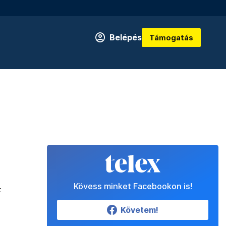
Belépés
Támogatás
Kövess minket Facebookon is!
t
Követem!