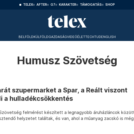
TELEX
AFTER
G7
KARAKTER
TÁMOGATÁS
SHOP
BELFÖLD
KÜLFÖLD
GAZDASÁG
VIDEÓ
ÉLET
TECHTUD
ENGLISH
Humusz Szövetség
át szupermarket a Spar, a Reált viszont
i a hulladékcsökkentés
zövetség felmérést készített a legnagyobb áruházláncok közöt
lesztendő helyzetet találtak, és van, ahol a műanyag zacskó is még