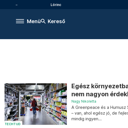
Lőrinc
Menü
Kereső
Egész környezetbar
nem nagyon érdekl
Nagy Nikoletta
A Greenpeace és a Humusz S
– van, ahol egész jó, de fej
mindig ingyen...
TECHTUD