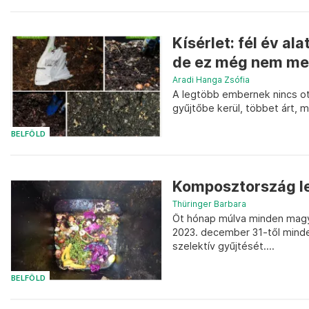
Kísérlet: fél év al
de ez még nem meg
Aradi Hanga Zsófia
A legtöbb embernek nincs ot
gyűjtőbe kerül, többet árt, m
BELFÖLD
Komposztország le
Thüringer Barbara
Öt hónap múlva minden magya
2023. december 31-től minden
szelektív gyűjtését....
BELFÖLD