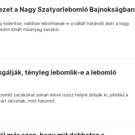
vezet a Nagy Szatyorlebomló Bajnokságban
kiderítse, valóban lebomlanak-e a vállalt határidő alatt a nagy
ként kínált műanyag zacskói.
zsgálják, tényleg lebomlik-e a lebomló
bomló zacskókat sokan eleve rossz helyre dobják ki, például a
kárt okoznak, mint hasznot.