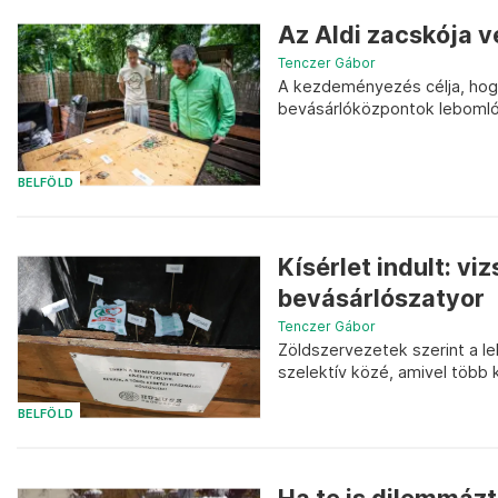
Az Aldi zacskója 
Tenczer Gábor
A kezdeményezés célja, hogy 
bevásárlóközpontok lebomló
BELFÖLD
Kísérlet indult: vi
bevásárlószatyor
Tenczer Gábor
Zöldszervezetek szerint a le
szelektív közé, amivel több 
BELFÖLD