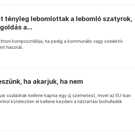
att tényleg lebomlottak a lebomló szatyrok,
oldás a...
thoni komposztálója, ha pedig a kommunális vagy szelektív
int használ.
szünk, ha akarjuk, ha nem
r családnak kellene kapnia egy új szemetest, mivel az EU-ban
hol kötelezően el kellene kezdeni a háztartási biohulladék