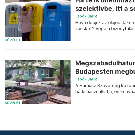
Ha te is dilemmázt
szelektívbe, itt a 
Fabók Bálint
Hova dobjuk az olajos flakon
zacskót? Vége a bizonytala
KÖZÉLET
Megszabadulhatun
Budapesten megbúj
Fabók Bálint
A Humusz Szövetség központ
bárki használhatja, és konyha
KÖZÉLET