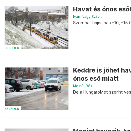
Havat és ónos esőt
Iván-Nagy Szilvia
Szombat hajnalban -10, -15 C
BELFÖLD
Keddre is jöhet ha
ónos eső miatt
Molnár Réka
De a HungaroMet szerint vesz
BELFÖLD