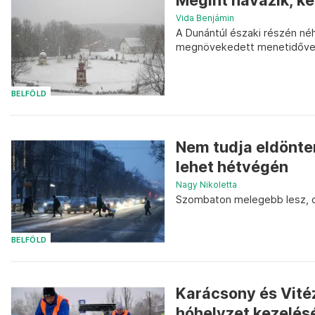
Megint havazik, ke
Vida Benjámin
A Dunántúl északi részén né
megnövekedett menetidővel
BELFÖLD
Nem tudja eldönteni
lehet hétvégén
Nagy Nikoletta
Szombaton melegebb lesz, de
BELFÖLD
Karácsony és Vité
hóhelyzet kezelés