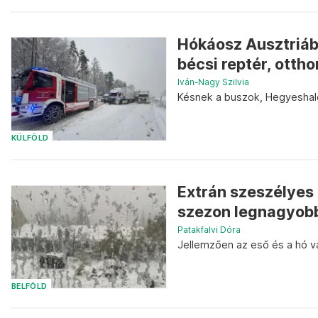
Hókáosz Ausztriában
bécsi reptér, otth
Iván-Nagy Szilvia
Késnek a buszok, Hegyeshalo
KÜLFÖLD
Extrán szeszélyes 
szezon legnagyobb
Patakfalvi Dóra
Jellemzően az eső és a hó v
BELFÖLD