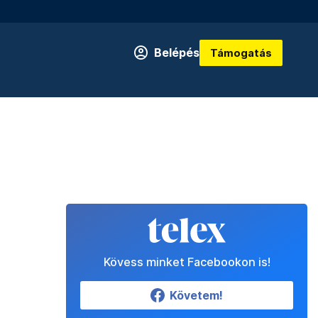
Belépés
Támogatás
Kövess minket Facebookon is!
Követem!