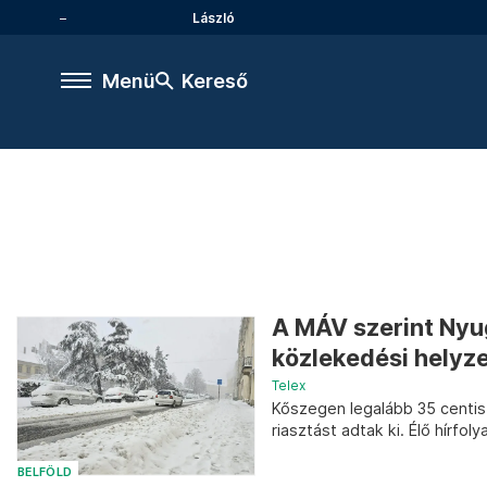
László
Menü
Kereső
A MÁV szerint Ny
közlekedési helyze
Telex
Kőszegen legalább 35 centis
riasztást adtak ki. Élő hírfol
BELFÖLD