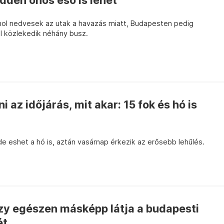
dden ónos eső is lehet
hol nedvesek az utak a havazás miatt, Budapesten pedig
 közlekedik néhány busz.
 az időjárás, mit akar: 15 fok és hó is
 eshet a hó is, aztán vasárnap érkezik az erősebb lehűlés.
zy egészen másképp látja a budapesti
ét