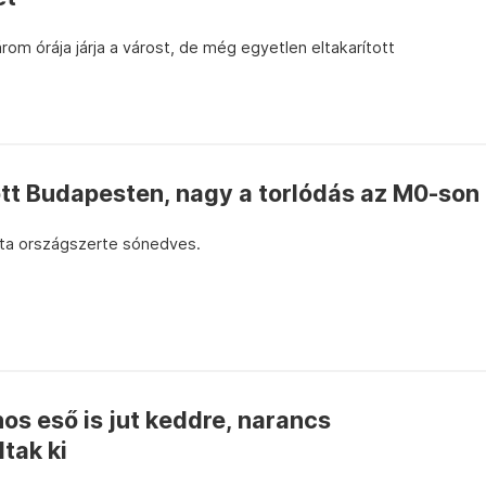
árom órája járja a várost, de még egyetlen eltakarított
ott Budapesten, nagy a torlódás az M0-son
ata országszerte sónedves.
os eső is jut keddre, narancs
tak ki