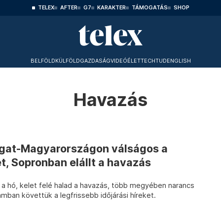
TELEX
AFTER
G7
KARAKTER
TÁMOGATÁS
SHOP
BELFÖLD
KÜLFÖLD
GAZDASÁG
VIDEÓ
ÉLET
TECHTUD
ENGLISH
Havazás
ugat-Magyarországon válságos a
t, Sopronban elállt a havazás
 a hó, kelet felé halad a havazás, több megyében narancs
yamban követtük a legfrissebb időjárási híreket.