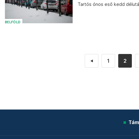
Tartós ónos eső kedd délutá
BELFÖLD
1
2
◄
Tám