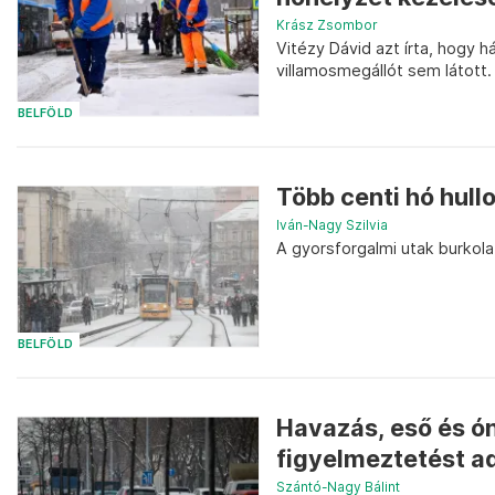
Krász Zsombor
Vitézy Dávid azt írta, hogy h
villamosmegállót sem látott.
BELFÖLD
Több centi hó hull
Iván-Nagy Szilvia
A gyorsforgalmi utak burkol
BELFÖLD
Havazás, eső és ón
figyelmeztetést ad
Szántó-Nagy Bálint