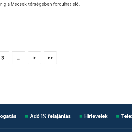
nig a Mecsek térségében fordulhat elő.
3
...
►
►►
ogatás
Adó 1% felajánlás
Hírlevelek
Tele