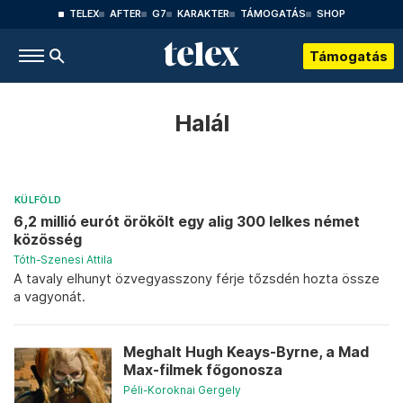
TELEX
AFTER
G7
KARAKTER
TÁMOGATÁS
SHOP
Támogatás
Halál
KÜLFÖLD
6,2 millió eurót örökölt egy alig 300 lelkes német
közösség
Tóth-Szenesi Attila
A tavaly elhunyt özvegyasszony férje tőzsdén hozta össze
a vagyonát.
Meghalt Hugh Keays-Byrne, a Mad
Max-filmek főgonosza
Péli-Koroknai Gergely