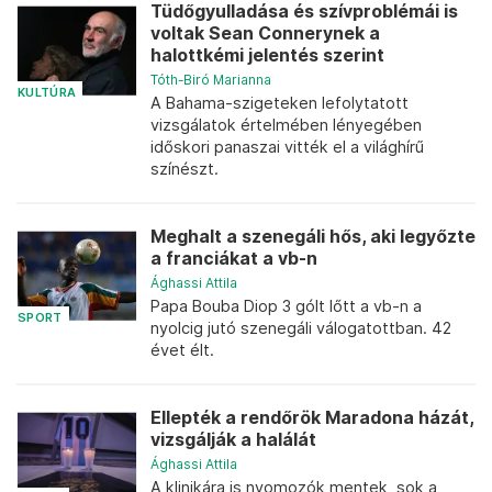
Tüdőgyulladása és szívproblémái is
voltak Sean Connerynek a
halottkémi jelentés szerint
Tóth-Biró Marianna
KULTÚRA
A Bahama-szigeteken lefolytatott
vizsgálatok értelmében lényegében
időskori panaszai vitték el a világhírű
színészt.
Meghalt a szenegáli hős, aki legyőzte
a franciákat a vb-n
Ághassi Attila
Papa Bouba Diop 3 gólt lőtt a vb-n a
SPORT
nyolcig jutó szenegáli válogatottban. 42
évet élt.
Ellepték a rendőrök Maradona házát,
vizsgálják a halálát
Ághassi Attila
A klinikára is nyomozók mentek, sok a