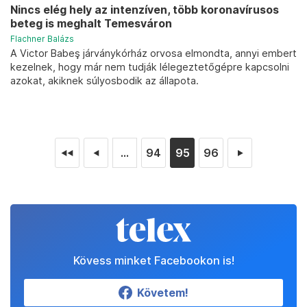
Nincs elég hely az intenzíven, több koronavírusos
beteg is meghalt Temesváron
Flachner Balázs
A Victor Babeş járványkórház orvosa elmondta, annyi embert
kezelnek, hogy már nem tudják lélegeztetőgépre kapcsolni
azokat, akiknek súlyosbodik az állapota.
...
94
95
96
◄◄
◄
►
Kövess minket Facebookon is!
Követem!