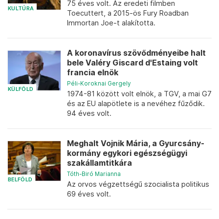
75 éves volt. Az eredeti filmben
KULTÚRA
Toecuttert, a 2015-ös Fury Roadban
Immortan Joe-t alakította.
A koronavírus szövődményeibe halt
bele Valéry Giscard d'Estaing volt
francia elnök
Péli-Koroknai Gergely
KÜLFÖLD
1974-81 között volt elnök, a TGV, a mai G7
és az EU alapötlete is a nevéhez fűződik.
94 éves volt.
Meghalt Vojnik Mária, a Gyurcsány-
kormány egykori egészségügyi
szakállamtitkára
Tóth-Biró Marianna
BELFÖLD
Az orvos végzettségű szocialista politikus
69 éves volt.