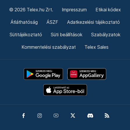
© 2026 Telex.hu Zrt.
Impresszum
Etikai kódex
Átláthatóság
ÁSZF
Adatkezelési tájékoztató
Sütitájékoztató
Süti beállítások
Szabályzatok
Kommentelési szabályzat
Telex Sales