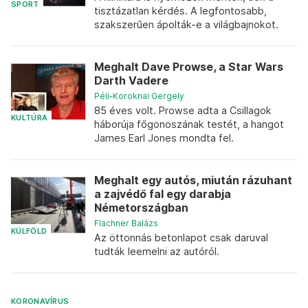
SPORT
tisztázatlan kérdés. A legfontosabb,
szakszerűen ápolták-e a világbajnokot.
Meghalt Dave Prowse, a Star Wars
Darth Vadere
Péli-Koroknai Gergely
85 éves volt. Prowse adta a Csillagok
KULTÚRA
háborúja főgonoszának testét, a hangot
James Earl Jones mondta fel.
Meghalt egy autós, miután rázuhant
a zajvédő fal egy darabja
Németországban
Flachner Balázs
KÜLFÖLD
Az öttonnás betonlapot csak daruval
tudták leemelni az autóról.
KORONAVÍRUS