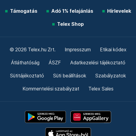
Támogatás
Adó 1% felajánlás
Hírlevelek
Telex Shop
© 2026 Telex.hu Zrt.
Impresszum
Etikai kódex
Átláthatóság
ÁSZF
Adatkezelési tájékoztató
Sütitájékoztató
Süti beállítások
Szabályzatok
Kommentelési szabályzat
Telex Sales