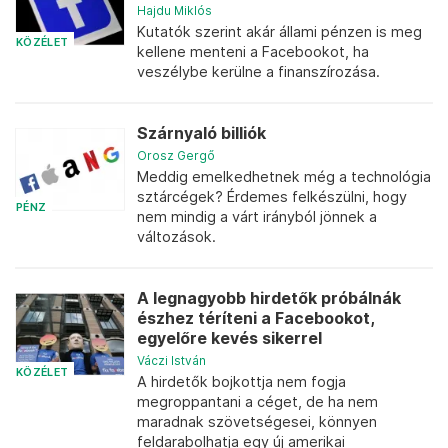
Hajdu Miklós
Kutatók szerint akár állami pénzen is meg
KÖZÉLET
kellene menteni a Facebookot, ha
veszélybe kerülne a finanszírozása.
Szárnyaló billiók
Orosz Gergő
Meddig emelkedhetnek még a technológia
sztárcégek? Érdemes felkészülni, hogy
PÉNZ
nem mindig a várt irányból jönnek a
változások.
A legnagyobb hirdetők próbálnák
észhez téríteni a Facebookot,
egyelőre kevés sikerrel
Váczi István
KÖZÉLET
A hirdetők bojkottja nem fogja
megroppantani a céget, de ha nem
maradnak szövetségesei, könnyen
feldarabolhatja egy új amerikai