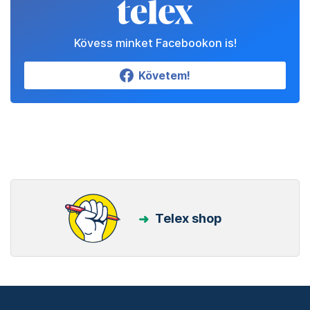
Kövess minket Facebookon is!
Követem!
Telex shop