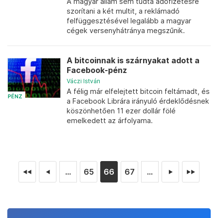
A magyar állam sem tudta adófizetésre
szorítani a két multit, a reklámadó
felfüggesztésével legalább a magyar
cégek versenyhátránya megszűnik.
A bitcoinnak is szárnyakat adott a
Facebook-pénz
Váczi István
A félig már elfelejtett bitcoin feltámadt, és
PÉNZ
a Facebook Librára irányuló érdeklődésnek
köszönhetően 11 ezer dollár fölé
emelkedett az árfolyama.
...
65
66
67
...
◄◄
◄
►
►►