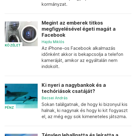
kormányzat.
Megint az emberek titkos
megfigyelésével égeti magát a
Facebook
Hajdu Miklós
KÖZÉLET
Az iPhone-os Facebook alkalmazás
időnként akkor is bekapcsolja a telefon
kameráját, amikor az egyáltalán nem
indokolt.
Ki nyeri a nagybankok és a
techóriások csatáját?
Becsei András
Sokan találgatnak, de hogy ki bizonyul kis
PÉNZ
halnak, ki nagynak és hogy ki kit fogyaszt
el, az még egy sok kimeneteles játszma.
Tényleg lehallgatta és leíratta a