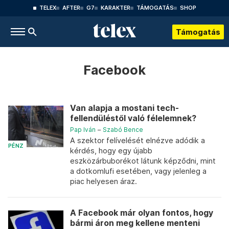
TELEX
AFTER
G7
KARAKTER
TÁMOGATÁS
SHOP
Támogatás
Facebook
Van alapja a mostani tech-
fellendüléstől való félelemnek?
Pap Iván
–
Szabó Bence
A szektor felívelését elnézve adódik a
PÉNZ
kérdés, hogy egy újabb
eszközárbuborékot látunk képződni, mint
a dotkomlufi esetében, vagy jelenleg a
piac helyesen áraz.
A Facebook már olyan fontos, hogy
bármi áron meg kellene menteni