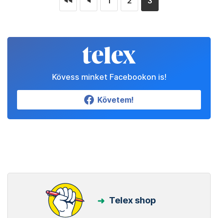
1
2
3
◄◄
◄
Kövess minket Facebookon is!
Követem!
Telex shop