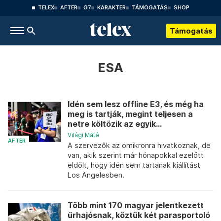
TELEX
AFTER
G7
KARAKTER
TÁMOGATÁS
SHOP
Támogatás
ESA
Idén sem lesz offline E3, és még ha
meg is tartják, megint teljesen a
netre költözik az egyik...
Világi Máté
AFTER
A szervezők az omikronra hivatkoznak, de
van, akik szerint már hónapokkal ezelőtt
eldőlt, hogy idén sem tartanak kiállítást
Los Angelesben.
Több mint 170 magyar jelentkezett
űrhajósnak, köztük két parasportoló