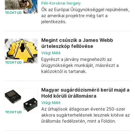
Péli-Koroknai Gergely
Ők az Európai Űrügynökséggel repülnének,
TECHTUD
az amerikai projektre még tart a
jelentkezés.
Megint csúszik a James Webb
űrteleszkóp fellövése
Világi Máté
Egyrészt a járvány megnehezíti az
TECHTUD
űrügynökségek munkáját, másrészt a
kalózoktól is tartanak.
Magyar sugárdózismérő kerül majd a
Hold körüli űrállomásra
Világi Máté
Az űrhajósok átlagosan évente 250-szer
TECHTUD
akkora sugárterhelésnek lesznek kitéve az
űrállomás fedélzetén, mint a Földön.