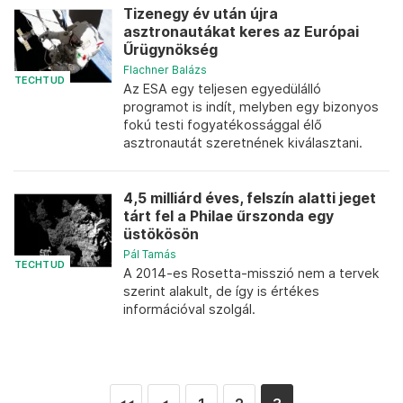
Tizenegy év után újra
asztronautákat keres az Európai
Űrügynökség
Flachner Balázs
TECHTUD
Az ESA egy teljesen egyedülálló
programot is indít, melyben egy bizonyos
fokú testi fogyatékossággal élő
asztronautát szeretnének kiválasztani.
4,5 milliárd éves, felszín alatti jeget
tárt fel a Philae űrszonda egy
üstökösön
Pál Tamás
TECHTUD
A 2014-es Rosetta-misszió nem a tervek
szerint alakult, de így is értékes
információval szolgál.