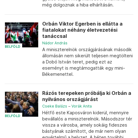
még dolgoznak a hiba elhárításán.
Orbán Viktor Egerben is ellátta a
fiatalokat néhány életvezetési
tanáccsal
Nádor András
BELFÖLD
A miniszterelnök országjárásának második
állomásán nem sikerült teljesen megtölteni
a Dobó István teret, pedig ezt az
eseményt is megtámogatták egy mini-
Békemenettel.
Rázós terepeken próbálja ki Orbán a
nyilvános országjárást
Cseke Balázs
–
Vorák Anita
Hétfő este Kaposváron kiderül, mennyire
BELFÖLD
bevállalós a miniszterelnök. Másodszor tér
vissza a városba, amely sokáig fideszes
bástyának számított, de már nem olyan
egyértelmű a helyzet. A héten további...