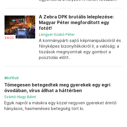
A Zebra DPK brutális leleplezése:
Magyar Péter megfordított egy
fotót!
Lengyel-Szabó Péter
ZACC
A kormánypárti sajtó képmanipulációról és
fényképes bizonyítékokról ír, a valóság: a
tiszások megnyomtak egy gombot a
posztolás előtt.
BELFÖLD
Tömegesen betegedtek meg gyerekek egy egri
óvodában, vírus állhat a háttérben
Szántó-Nagy Bálint
Egyik napról a másikra egy közel negyven gyereket érintő
hányásos, hasmenéses betegség tört ki.