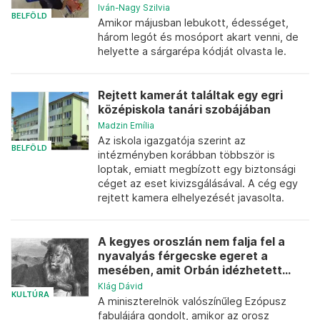
Iván-Nagy Szilvia
BELFÖLD
Amikor májusban lebukott, édességet,
három legót és mosóport akart venni, de
helyette a sárgarépa kódját olvasta le.
Rejtett kamerát találtak egy egri
középiskola tanári szobájában
Madzin Emília
Az iskola igazgatója szerint az
BELFÖLD
intézményben korábban többször is
loptak, emiatt megbízott egy biztonsági
céget az eset kivizsgálásával. A cég egy
rejtett kamera elhelyezését javasolta.
A kegyes oroszlán nem falja fel a
nyavalyás férgecske egeret a
mesében, amit Orbán idézhetett...
Klág Dávid
KULTÚRA
A miniszterelnök valószínűleg Ezópusz
fabulájára gondolt, amikor az orosz