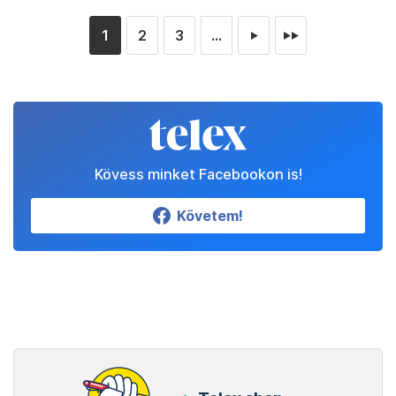
1
2
3
...
►
►►
Kövess minket Facebookon is!
Követem!