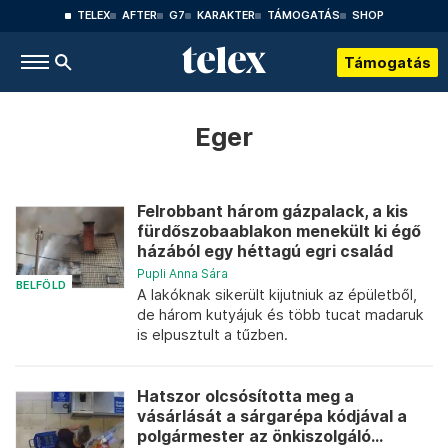
TELEX
AFTER
G7
KARAKTER
TÁMOGATÁS
SHOP
Támogatás
Eger
Felrobbant három gázpalack, a kis
fürdőszobaablakon menekült ki égő
házából egy héttagú egri család
Pupli Anna Sára
BELFÖLD
A lakóknak sikerült kijutniuk az épületből,
de három kutyájuk és több tucat madaruk
is elpusztult a tűzben.
Hatszor olcsósította meg a
vásárlását a sárgarépa kódjával a
polgármester az önkiszolgáló...