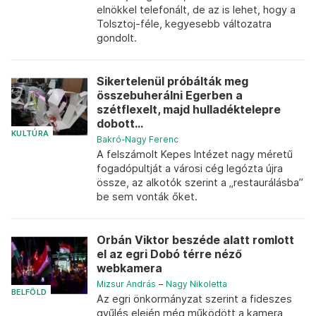
elnökkel telefonált, de az is lehet, hogy a
Tolsztoj-féle, kegyesebb változatra
gondolt.
Sikertelenül próbálták meg
összebuherálni Egerben a
szétflexelt, majd hulladéktelepre
dobott...
KULTÚRA
Bakró-Nagy Ferenc
A felszámolt Kepes Intézet nagy méretű
fogadópultját a városi cég legózta újra
össze, az alkotók szerint a „restaurálásba”
be sem vonták őket.
Orbán Viktor beszéde alatt romlott
el az egri Dobó térre néző
webkamera
Mizsur András
–
Nagy Nikoletta
BELFÖLD
Az egri önkormányzat szerint a fideszes
gyűlés elején még működött a kamera,