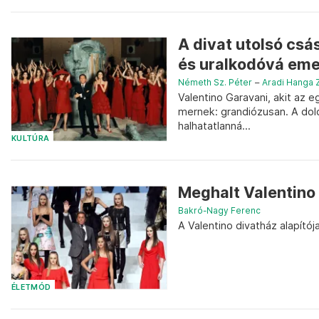
A divat utolsó csás
és uralkodóvá eme
Németh Sz. Péter
–
Aradi Hanga 
Valentino Garavani, akit az 
mernek: grandiózusan. A dolce
halhatatlanná...
KULTÚRA
Meghalt Valentino
Bakró-Nagy Ferenc
A Valentino divatház alapítój
ÉLETMÓD