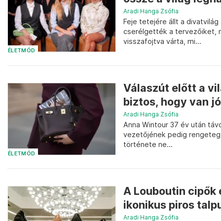
Aradi Hanga Zsófia
Feje tetejére állt a divatvil
cserélgették a tervezőiket, 
visszafojtva várta, mi...
ÉLETMÓD
Válaszút előtt a v
biztos, hogy van jó
Aradi Hanga Zsófia
Anna Wintour 37 év után távo
vezetőjének pedig rengeteg 
története ne...
ÉLETMÓD
A Louboutin cipők
ikonikus piros talp
Aradi Hanga Zsófia