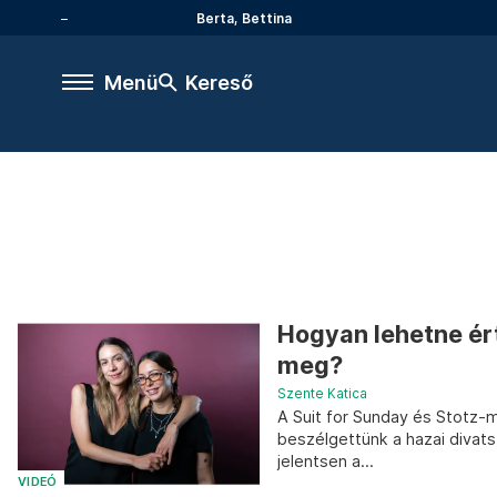
Berta, Bettina
Menü
Kereső
Hogyan lehetne ért
meg?
Szente Katica
A Suit for Sunday és Stotz-m
beszélgettünk a hazai divats
jelentsen a...
VIDEÓ