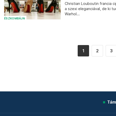
Christian Louboutin francia 
a szexi eleganciával, de ki t
Warhol...
ÉSZKOMBÁJN
1
2
3
Tám