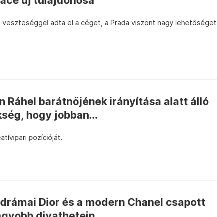
sace új tulajdonosa
a veszteséggel adta el a céget, a Prada viszont nagy lehetőséget
n Ráhel barátnőjének irányítása alatt álló
ség, hogy jobban...
ívipari pozícióját.
 drámai Dior és a modern Chanel csapott
agyobb divathetein