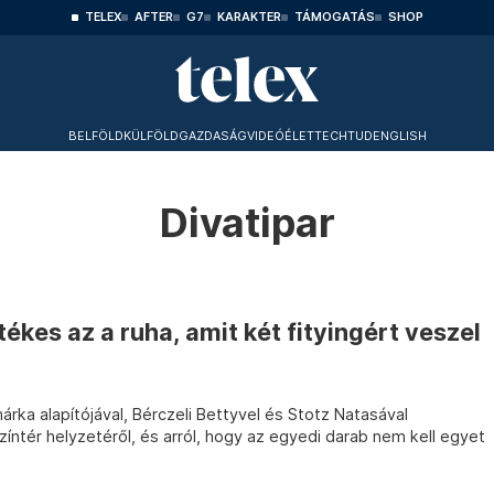
TELEX
AFTER
G7
KARAKTER
TÁMOGATÁS
SHOP
BELFÖLD
KÜLFÖLD
GAZDASÁG
VIDEÓ
ÉLET
TECHTUD
ENGLISH
Divatipar
ékes az a ruha, amit két fityingért veszel
árka alapítójával, Bérczeli Bettyvel és Stotz Natasával
zíntér helyzetéről, és arról, hogy az egyedi darab nem kell egyet