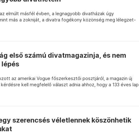
ág az elmúlt másfél évben, a legnagyobb divatházak úgy
mint más a zokniját, a divatra fogékony közönség meg lélegzet-
ilág első számú divatmagazinja, és nem
 lépés
zott az amerikai Vogue főszerkesztői posztjáról, a magazin új
kérdésre kell megfelelő választ adnia ahhoz, hogy a 133 éves lap
 egy szerencsés véletlennek köszönhetik
ukat