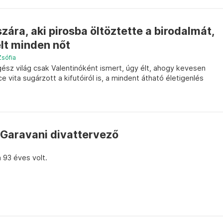
zára, aki pirosba öltöztette a birodalmát,
lt minden nőt
Zsófia
egész világ csak Valentinóként ismert, úgy élt, ahogy kevesen
 vita sugárzott a kifutóiról is, a mindent átható életigenlés
 Garavani divattervező
a 93 éves volt.