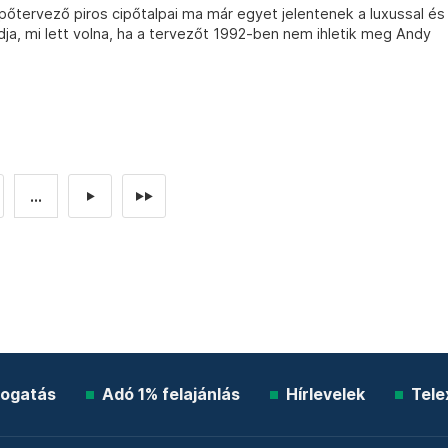
cipőtervező piros cipőtalpai ma már egyet jelentenek a luxussal és
udja, mi lett volna, ha a tervezőt 1992-ben nem ihletik meg Andy
...
►
►►
ogatás
Adó 1% felajánlás
Hírlevelek
Tele