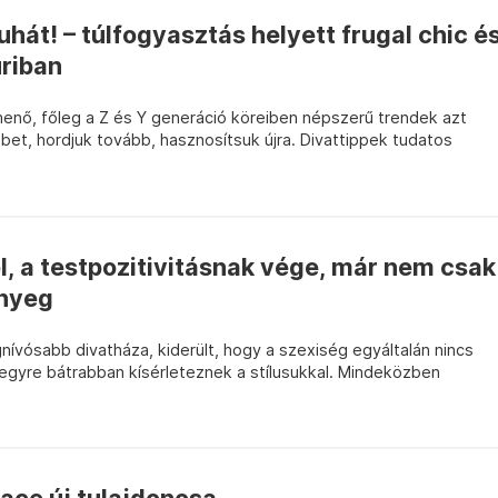
uhát! – túlfogyasztás helyett frugal chic é
uriban
nő, főleg a Z és Y generáció köreiben népszerű trendek azt
bbet, hordjuk tovább, hasznosítsuk újra. Divattippek tudatos
, a testpozitivitásnak vége, már nem csak
őnyeg
egnívósabb divatháza, kiderült, hogy a szexiség egyáltalán nincs
s egyre bátrabban kísérleteznek a stílusukkal. Mindeközben