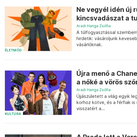
Ne vegyél idén új r
kincsvadászat a t
Aradi Hanga Zsófia
A túlfogyasztással szembeme
hirdetik: vásároljunk kevese
vásárlóknak.
ÉLETMÓD
Újra menő a Chanel
a nőké a vörös sz
Aradi Hanga Zsófia
Újjászületett a világ egyik l
korhoz kötve, és a férfiak i
visszatért a...
KULTÚRA