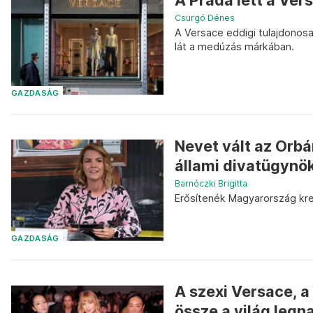
A Prada lett a Ver
Csurgó Dénes
A Versace eddigi tulajdonos
lát a medúzás márkában.
GAZDASÁG
Nevet vált az Orbá
állami divatügynök
Barnóczki Brigitta
Erősítenék Magyarország kreat
GAZDASÁG
A szexi Versace, a
össze a világ legn