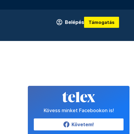
Belépés
Támogatás
Kövess minket Facebookon is!
Követem!