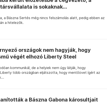
ba került előzetesbe a cégvezető, a
ársvállalata is sokaknak...
a, a Bászna Sertés még nincs felszámolás alatt, pedig ebben az
án a hitelezők.
örnyező országok nem hagyják, hogy
smű végét elhozó Liberty Steel
odóan kommunikál, de a helyiek nem úgy látják, hogy
A Liberty több országban eljátszotta, hogy mentőövet ígért az
...
alanították a Bászna Gabona károsultjait