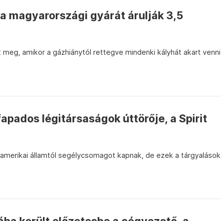
a magyarországi gyárát árulják 3,5
 meg, amikor a gázhiánytól rettegve mindenki kályhát akart venni
fapados légitársaságok úttörője, a Spirit
z amerikai államtól segélycsomagot kapnak, de ezek a tárgyalások