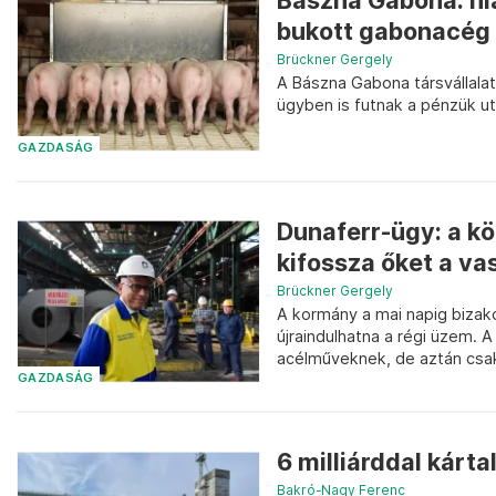
Bászna Gabona: hiá
bukott gabonacég t
Brückner Gergely
A Bászna Gabona társvállalat
ügyben is futnak a pénzük ut
GAZDASÁG
Dunaferr-ügy: a k
kifossza őket a va
Brückner Gergely
A kormány a mai napig bizak
újraindulhatna a régi üzem. 
acélműveknek, de aztán csak
GAZDASÁG
6 milliárddal kárt
Bakró-Nagy Ferenc