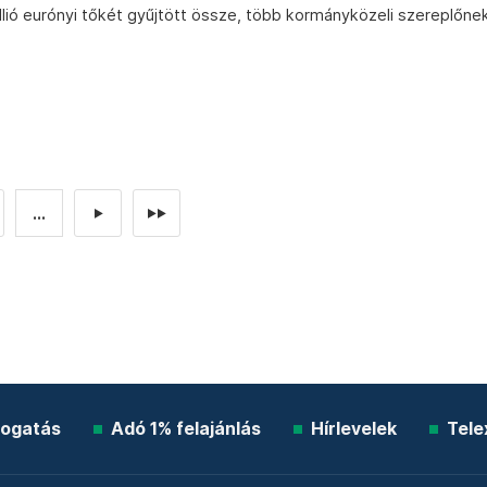
lió eurónyi tőkét gyűjtött össze, több kormányközeli szereplőne
...
►
►►
ogatás
Adó 1% felajánlás
Hírlevelek
Tele