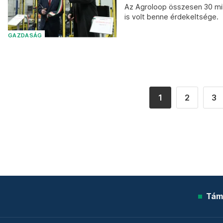
Az Agroloop összesen 30 mil
is volt benne érdekeltsége.
GAZDASÁG
1
2
3
Tám