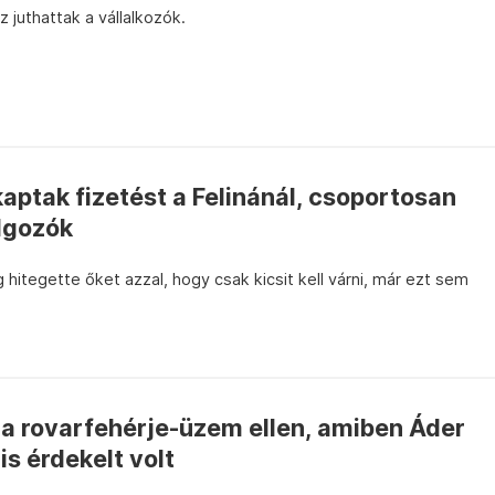
 juthattak a vállalkozók.
ptak fizetést a Felinánál, csoportosan
lgozók
g hitegette őket azzal, hogy csak kicsit kell várni, már ezt sem
 a rovarfehérje-üzem ellen, amiben Áder
is érdekelt volt