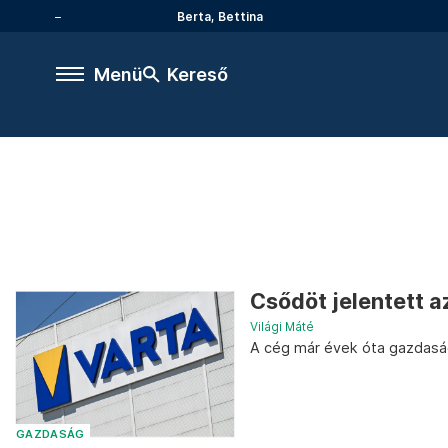
Berta, Bettina
Menü
Kereső
Csődöt jelentett a
Világi Máté
A cég már évek óta gazdaság
GAZDASÁG