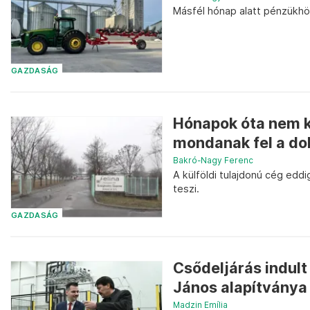
Másfél hónap alatt pénzükhöz
GAZDASÁG
Hónapok óta nem ka
mondanak fel a do
Bakró-Nagy Ferenc
A külföldi tulajdonú cég eddi
teszi.
GAZDASÁG
Csődeljárás indult
János alapítványa 
Madzin Emília