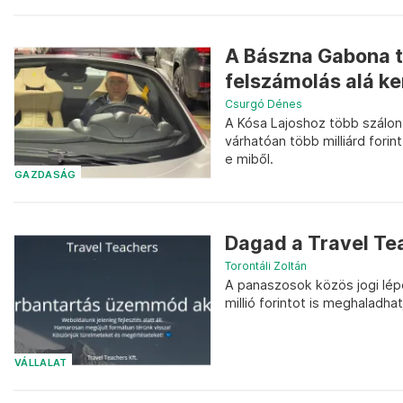
A Bászna Gabona t
felszámolás alá ke
Csurgó Dénes
A Kósa Lajoshoz több szálo
várhatóan több milliárd forin
e miből.
GAZDASÁG
Dagad a Travel Te
Torontáli Zoltán
A panaszosok közös jogi lép
millió forintot is meghaladhat
VÁLLALAT