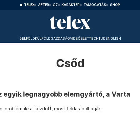
TELEX
AFTER
G7
KARAKTER
TÁMOGATÁS
SHOP
BELFÖLD
KÜLFÖLD
GAZDASÁG
VIDEÓ
ÉLET
TECHTUD
ENGLISH
Csőd
z egyik legnagyobb elemgyártó, a Varta
i problémákkal küzdött, most feldarabolhatják.