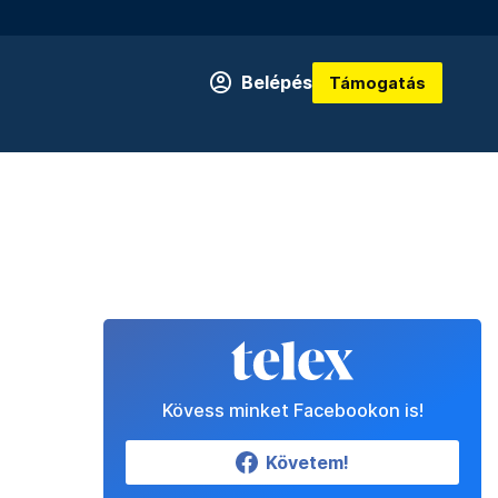
Belépés
Támogatás
Kövess minket Facebookon is!
Követem!