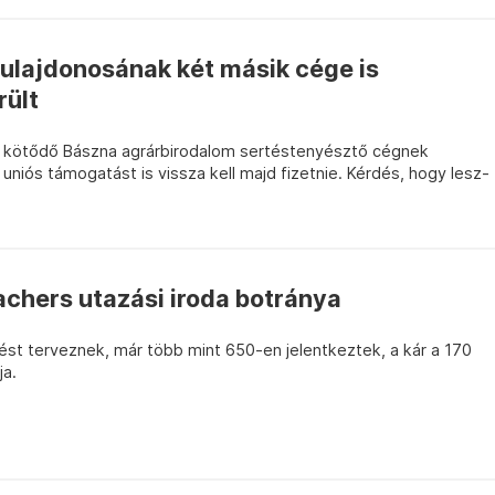
ulajdonosának két másik cége is
rült
n kötődő Bászna agrárbirodalom sertéstenyésztő cégnek
t uniós támogatást is vissza kell majd fizetnie. Kérdés, hogy lesz-
achers utazási iroda botránya
ést terveznek, már több mint 650-en jelentkeztek, a kár a 170
ja.