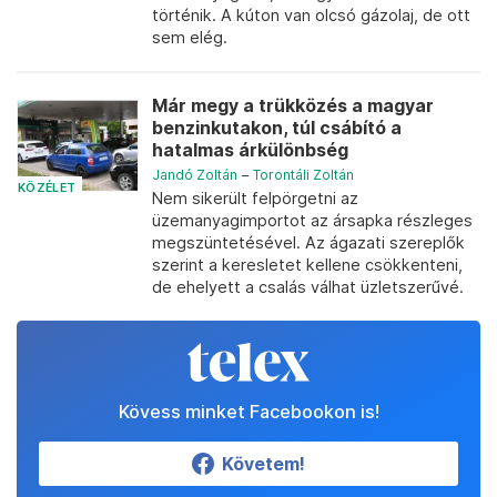
történik. A kúton van olcsó gázolaj, de ott
sem elég.
Már megy a trükközés a magyar
benzinkutakon, túl csábító a
hatalmas árkülönbség
Jandó Zoltán
–
Torontáli Zoltán
KÖZÉLET
Nem sikerült felpörgetni az
üzemanyagimportot az ársapka részleges
megszüntetésével. Az ágazati szereplők
szerint a keresletet kellene csökkenteni,
de ehelyett a csalás válhat üzletszerűvé.
Kövess minket Facebookon is!
Követem!