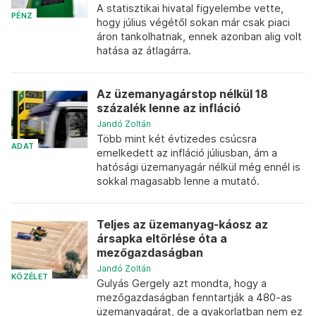
A statisztikai hivatal figyelembe vette,
PÉNZ
hogy július végétől sokan már csak piaci
áron tankolhatnak, ennek azonban alig volt
hatása az átlagárra.
Az üzemanyagárstop nélkül 18
százalék lenne az infláció
Jandó Zoltán
Több mint két évtizedes csúcsra
ADAT
emelkedett az infláció júliusban, ám a
hatósági üzemanyagár nélkül még ennél is
sokkal magasabb lenne a mutató.
Teljes az üzemanyag-káosz az
ársapka eltörlése óta a
mezőgazdaságban
Jandó Zoltán
KÖZÉLET
Gulyás Gergely azt mondta, hogy a
mezőgazdaságban fenntartják a 480-as
üzemanyagárat, de a gyakorlatban nem ez