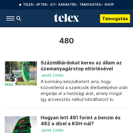
TELEX
AFTER
G7
KARAKTER
TÁMOGATÁS
SHOP
Támogatás
480
Százmilliárdokat keres az állam az
üzemanyagárstop eltörlésével
Jandó Zoltán
A kormány készülhetett arra, hogy
PÉNZ
közvetlenül a szankciók életbelépése után
engedje el a hatósági árat, amely mögül
így arcvesztés nélkül hátrálhatott ki.
Hogyan lett 481 forint a benzin és
482 a dízel a KSH-nál?
Jandó Zoltán