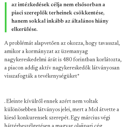
az intézkedések célja nem elsősorban a
piaci szereplők terheinek csökkentése,
hanem sokkal inkább az általános hiány
elkerülése.
A problémát alapvetően az okozza, hogy tavasszal,
amikor a kormányzat az üzemanyag
nagykereskedelmi árát is 480 forintban korlátozta,
a piacon addig aktív nagykereskedők látványosan
visszafogták a tevékenységüket
*
. Eleinte kívülről ennek azért nem voltak
különösebben látványos jelei, mert a Mol átvette a
kieső konkurensek szerepét. Egy március végi
háttérbeszélgetésen a magyar olajipari cég