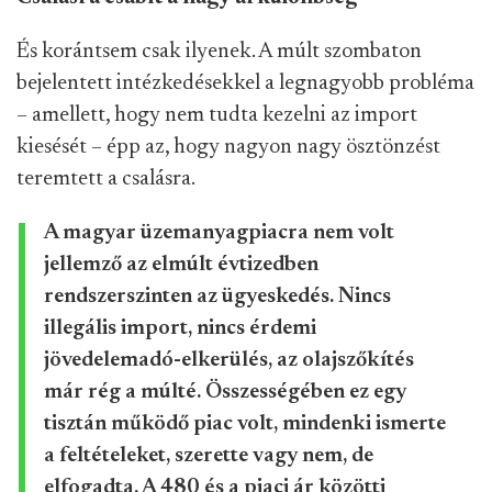
És korántsem csak ilyenek. A múlt szombaton
bejelentett intézkedésekkel a legnagyobb probléma
– amellett, hogy nem tudta kezelni az import
kiesését – épp az, hogy nagyon nagy ösztönzést
teremtett a csalásra.
A magyar üzemanyagpiacra nem volt
jellemző az elmúlt évtizedben
rendszerszinten az ügyeskedés. Nincs
illegális import, nincs érdemi
jövedelemadó-elkerülés, az olajszőkítés
már rég a múlté. Összességében ez egy
tisztán működő piac volt, mindenki ismerte
a feltételeket, szerette vagy nem, de
elfogadta. A 480 és a piaci ár közötti