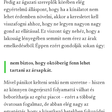
Pedig az ágazati szereplők körében elég
egyértelmű álláspont, hogy ha a kínálatot nem
lehet érdemben növelni, akkor a keresletet kell
visszafogni ahhoz, hogy ne legyen nagyon nagy
gond az ellátással. Ez viszont úgy nehéz, hogy a
lakosság lényegében semmit nem érez az árak
emelkedéséből. Éppen ezért gondolják sokan úgy:
nem biztos, hogy októberig fenn lehet
tartani az ársapkát.
Mivel pánikot kelteni senki nem szeretne – hiszen
az könnyen öngerjesztő folyamattá válhat és
beboríthatja az egész piacot – ezért a többség
óvatosan fogalmaz, de abban elég nagy az
egyetértés, hogy a következő hetekben fokozódni