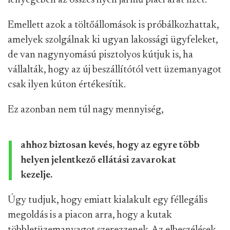
lényegében az összes ilyen jármű piaci árat fizet.
Emellett azok a töltőállomások is próbálkozhattak,
amelyek szolgálnak ki ugyan lakossági ügyfeleket,
de van nagynyomású pisztolyos kútjuk is, ha
vállalták, hogy az új beszállítótól vett üzemanyagot
csak ilyen kúton értékesítik.
Ez azonban nem túl nagy mennyiség,
ahhoz biztosan kevés, hogy az egyre több
helyen jelentkező ellátási zavarokat
kezelje.
Úgy tudjuk, hogy emiatt kialakult egy féllegális
megoldás is a piacon arra, hogy a kutak