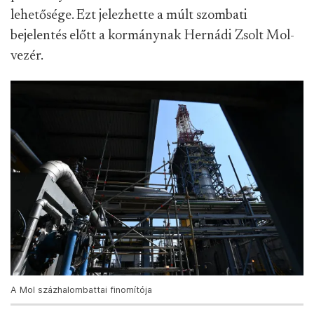
lehetősége. Ezt jelezhette a múlt szombati
bejelentés előtt a kormánynak Hernádi Zsolt Mol-
vezér.
A Mol százhalombattai finomítója