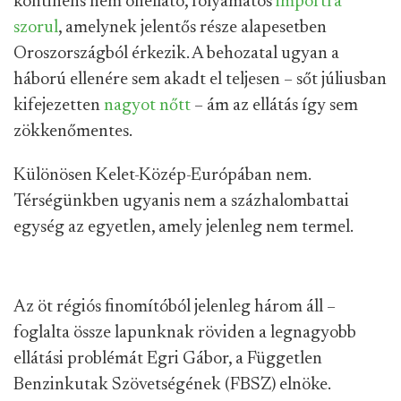
kontinens nem önellátó, folyamatos
importra
szorul
, amelynek jelentős része alapesetben
Oroszországból érkezik. A behozatal ugyan a
háború ellenére sem akadt el teljesen – sőt júliusban
kifejezetten
nagyot nőtt
– ám az ellátás így sem
zökkenőmentes.
Különösen Kelet-Közép-Európában nem.
Térségünkben ugyanis nem a százhalombattai
egység az egyetlen, amely jelenleg nem termel.
Az öt régiós finomítóból jelenleg három áll –
foglalta össze lapunknak röviden a legnagyobb
ellátási problémát Egri Gábor, a Független
Benzinkutak Szövetségének (FBSZ) elnöke.