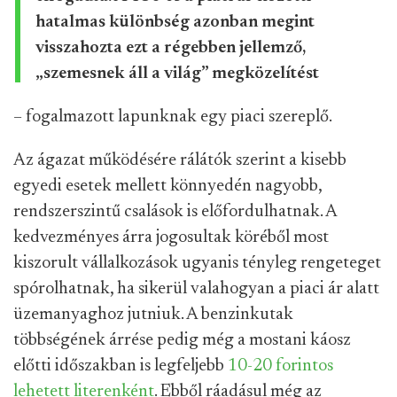
hatalmas különbség azonban megint
visszahozta ezt a régebben jellemző,
„szemesnek áll a világ” megközelítést
– fogalmazott lapunknak egy piaci szereplő.
Az ágazat működésére rálátók szerint a kisebb
egyedi esetek mellett könnyedén nagyobb,
rendszerszintű csalások is előfordulhatnak. A
kedvezményes árra jogosultak köréből most
kiszorult vállalkozások ugyanis tényleg rengeteget
spórolhatnak, ha sikerül valahogyan a piaci ár alatt
üzemanyaghoz jutniuk. A benzinkutak
többségének árrése pedig még a mostani káosz
előtti időszakban is legfeljebb
10-20 forintos
lehetett literenként
. Ebből ráadásul még az