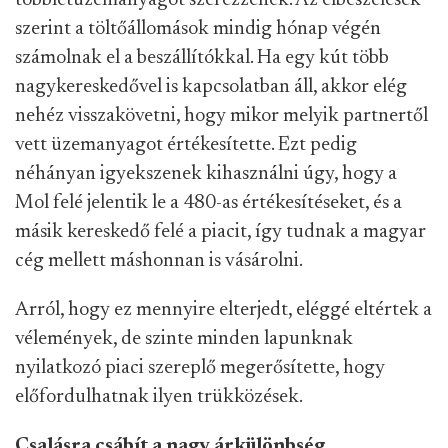
többletüzemanyagot szerezzenek. Az elbeszélések
szerint a töltőállomások mindig hónap végén
számolnak el a beszállítókkal. Ha egy kút több
nagykereskedővel is kapcsolatban áll, akkor elég
nehéz visszakövetni, hogy mikor melyik partnertől
vett üzemanyagot értékesítette. Ezt pedig
néhányan igyekszenek kihasználni úgy, hogy a
Mol felé jelentik le a 480-as értékesítéseket, és a
másik kereskedő felé a piacit, így tudnak a magyar
cég mellett máshonnan is vásárolni.
Arról, hogy ez mennyire elterjedt, eléggé eltértek a
vélemények, de szinte minden lapunknak
nyilatkozó piaci szereplő megerősítette, hogy
előfordulhatnak ilyen trükközések.
Csalásra csábít a nagy árkülönbség