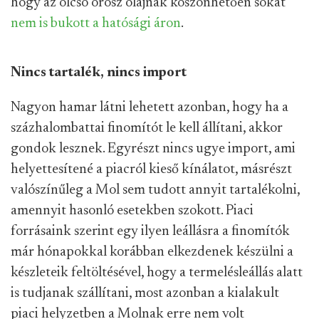
hogy az olcsó orosz olajnak köszönhetően sokat
nem is bukott a hatósági áron
.
Nincs tartalék, nincs import
Nagyon hamar látni lehetett azonban, hogy ha a
százhalombattai finomítót le kell állítani, akkor
gondok lesznek. Egyrészt nincs ugye import, ami
helyettesítené a piacról kieső kínálatot, másrészt
valószínűleg a Mol sem tudott annyit tartalékolni,
amennyit hasonló esetekben szokott. Piaci
forrásaink szerint egy ilyen leállásra a finomítók
már hónapokkal korábban elkezdenek készülni a
készleteik feltöltésével, hogy a termelésleállás alatt
is tudjanak szállítani, most azonban a kialakult
piaci helyzetben a Molnak erre nem volt