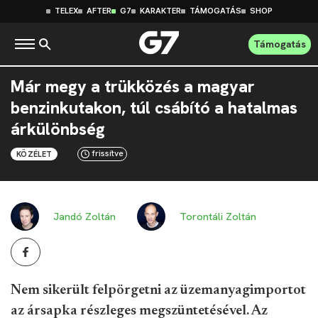
TELEX
AFTER
G7
KARAKTER
TÁMOGATÁS
SHOP
Támogatás
Már megy a trükközés a magyar
benzinkutakon, túl csábító a hatalmas
árkülönbség
frissítve
KÖZÉLET
Jandó Zoltán
Torontáli Zoltán
Nem sikerült felpörgetni az üzemanyagimportot
az ársapka részleges megszüntetésével. Az