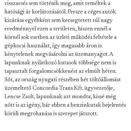
visszaesés sem történik meg, amit reméltek a
hatósági ár korlátozásától. Persze a céges autók
kizárása egyébként sem kecsegtetett túl nagy
eredménnyel ezen a területen, hiszen ennél a
körnél sok esetben az üzleti működés feltétele a
gépkocsi-használat, így magasabb áron is
kénytelenek megvásárolni az üzemanyagot. A
lapunknak nyilatkozó kutasok többsége nem is
tapasztalt forgalomcsökkenést az elmúlt héten.
Sőt, az ország nyugati részében hét töltőállomást
üzemeltető Concordia-Trans Kft. ügyvezetője,
Lencse Zsolt, lapunknak azt mondta, kissé még
nőtt is az igény, bár ebben a benzinkutak bejelentés
körüli megrohanása is szerepet játszott.