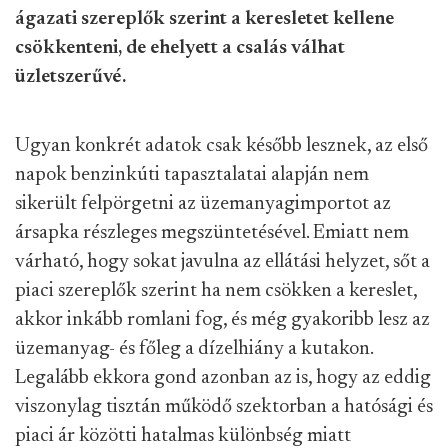
ágazati szereplők szerint a keresletet kellene
csökkenteni, de ehelyett a csalás válhat
üzletszerűvé.
Ugyan konkrét adatok csak később lesznek, az első
napok benzinkúti tapasztalatai alapján nem
sikerült felpörgetni az üzemanyagimportot az
ársapka részleges megszüntetésével. Emiatt nem
várható, hogy sokat javulna az ellátási helyzet, sőt a
piaci szereplők szerint ha nem csökken a kereslet,
akkor inkább romlani fog, és még gyakoribb lesz az
üzemanyag- és főleg a dízelhiány a kutakon.
Legalább ekkora gond azonban az is, hogy az eddig
viszonylag tisztán működő szektorban a hatósági és
piaci ár közötti hatalmas különbség miatt