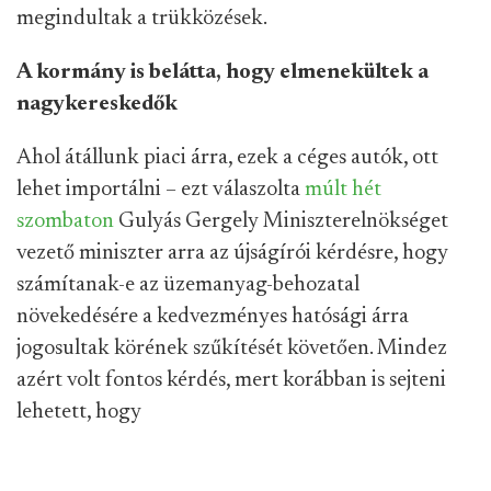
megindultak a trükközések.
A kormány is belátta, hogy elmenekültek a
nagykereskedők
Ahol átállunk piaci árra, ezek a céges autók, ott
lehet importálni – ezt válaszolta
múlt hét
szombaton
Gulyás Gergely Miniszterelnökséget
vezető miniszter arra az újságírói kérdésre, hogy
számítanak-e az üzemanyag-behozatal
növekedésére a kedvezményes hatósági árra
jogosultak körének szűkítését követően. Mindez
azért volt fontos kérdés, mert korábban is sejteni
lehetett, hogy