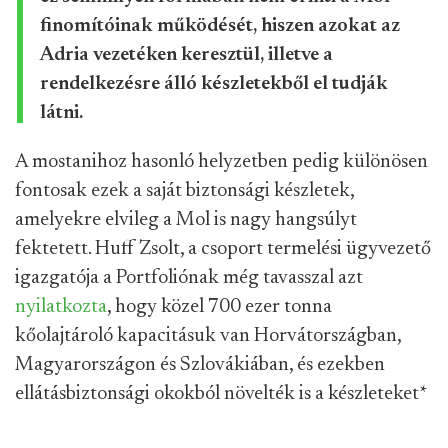
finomítóinak működését, hiszen azokat az
Adria vezetéken keresztül, illetve a
rendelkezésre álló készletekből el tudják
látni.
A mostanihoz hasonló helyzetben pedig különösen
fontosak ezek a saját biztonsági készletek,
amelyekre elvileg a Mol is nagy hangsúlyt
fektetett. Huff Zsolt, a csoport termelési ügyvezető
igazgatója a Portfoliónak még tavasszal azt
nyilatkozta
, hogy közel 700 ezer tonna
kőolajtároló kapacitásuk van Horvátországban,
Magyarországon és Szlovákiában, és ezekben
ellátásbiztonsági okokból növelték is a készleteket
*