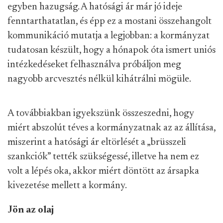
egyben hazugság. A hatósági ár már jó ideje
fenntarthatatlan, és épp ez a mostani összehangolt
kommunikáció mutatja a legjobban: a kormányzat
tudatosan készült, hogy a hónapok óta ismert uniós
intézkedéseket felhasználva próbáljon meg
nagyobb arcvesztés nélkül kihátrálni mögüle.
A továbbiakban igyekszünk összeszedni, hogy
miért abszolút téves a kormányzatnak az az állítása,
miszerint a hatósági ár eltörlését a „brüsszeli
szankciók” tették szükségessé, illetve ha nem ez
volt a lépés oka, akkor miért döntött az ársapka
kivezetése mellett a kormány.
Jön az olaj