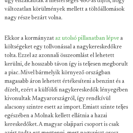
úgy elszakadtak a mesterséges 480-as díjtól, hogy
változatlan körülmények mellett a töltőállomások
nagy része bezárt volna.
Ekkor a kormányzat
az utolsó pillanatban lépve
a
költségeket egy tollvonással a nagykereskedőkre
tolta. Ezzel az azonnali összeomlást el lehetett
kerülni, de hosszabb távon így is teljesen megborult
a piac. Mivel bármelyik környező országban
magasabb áron lehetett értékesíteni a benzint és a
dízelt, ezért a külföldi nagykereskedők lényegében
kivonultak Magyarországról, így rendkívül
alacsony szintre esett az import. Emiatt szinte teljes
egészében a Molnak kellett ellátnia a hazai
kereskedőket. A magyar olajipari csoport is csak