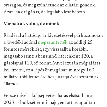
országba, és megszűnhetnek az ellátási gondok.
Azaz, ha drágán is, de legalább lesz benzin.
Várhattak volna, de minek
Ráadásul a hatósági ár kivezetésével párhuzamosan
a jövedéki adónál
megszüntették
az addigi 25
forintos mérséklést, így visszaállt a korábbi,
magasabb szint: a benzinnél literenként 120, a
gázolajnál 110,35 forint. Mivel ezután még áfát is
kell fizetni, ez a lépés önmagában mintegy 160
milliárd többletbevételhez juttatja éves szinten az
államot.
Persze mivel a költségvetési hatás elsősorban a
2023-as büdzsét érinti majd, emiatt nyugodtan