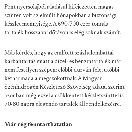
Pont nyersolajból ráadásul kifejezetten magas
szinten volt az elmúlt hónapokban a biztonsági
készlet mennyisége. A 690-700 ezer tonnás
tartalék hosszabb időtávon is elég soknak számít.
Más kérdés, hogy az említett százhalombattai
karbantartás miatt a dízel- és benzintartalék már
nem fest ilyen szépen: előbbi durván fele, utóbbi
kétharmada a megszokottnak. A Magyar
Szénhidrogén Készletező Szövetség adatai szerint
azonban még ezzel a csökkentett készletszinttel is
70-80 napra elegendő tartalék áll rendelkezésre.
Már rég fenntarthatatlan