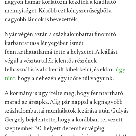
nagyon hamar korlátozni kezdték a kiadható
mennyiséget. Később ezt kényszerűségből a
nagyobb láncok is bevezették.
Nyár végén aztán a százhalombattai finomító
karbantartása lényegében ismét
fenntarthatatlanná tette a helyzetet. A leállást
végül a vésztartalék jelentős részének
felhasználásával sikerült kibekkelni, és ekkor
úgy
tűnt
, hogy a nehezén egy időre túl vagyunk.
A kormány is úgy ítélte meg, hogy fenntartható
marad az ársapka. Alig pár nappal a legnagyobb
százhalombattai munkálatok lezárása után Gulyás
Gergely bejelentette, hogy a korábban tervezett
szeptember 30. helyett december végéig