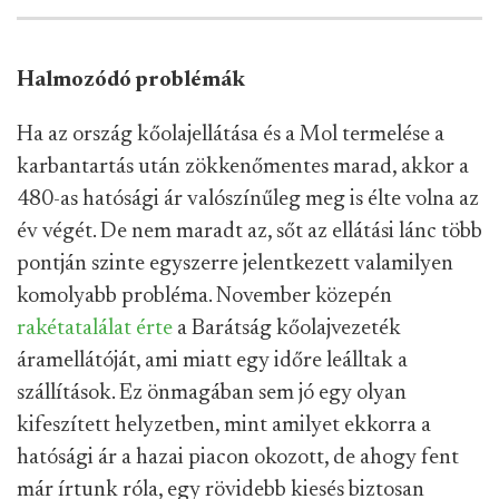
Halmozódó problémák
Ha az ország kőolajellátása és a Mol termelése a
karbantartás után zökkenőmentes marad, akkor a
480-as hatósági ár valószínűleg meg is élte volna az
év végét. De nem maradt az, sőt az ellátási lánc több
pontján szinte egyszerre jelentkezett valamilyen
komolyabb probléma. November közepén
rakétatalálat érte
a Barátság kőolajvezeték
áramellátóját, ami miatt egy időre leálltak a
szállítások. Ez önmagában sem jó egy olyan
kifeszített helyzetben, mint amilyet ekkorra a
hatósági ár a hazai piacon okozott, de ahogy fent
már írtunk róla, egy rövidebb kiesés biztosan