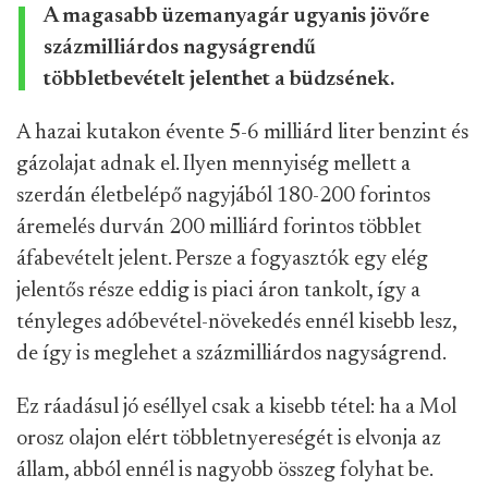
A magasabb üzemanyagár ugyanis jövőre
százmilliárdos nagyságrendű
többletbevételt jelenthet a büdzsének.
A hazai kutakon évente 5-6 milliárd liter benzint és
gázolajat adnak el. Ilyen mennyiség mellett a
szerdán életbelépő nagyjából 180-200 forintos
áremelés durván 200 milliárd forintos többlet
áfabevételt jelent. Persze a fogyasztók egy elég
jelentős része eddig is piaci áron tankolt, így a
tényleges adóbevétel-növekedés ennél kisebb lesz,
de így is meglehet a százmilliárdos nagyságrend.
Ez ráadásul jó eséllyel csak a kisebb tétel: ha a Mol
orosz olajon elért többletnyereségét is elvonja az
állam, abból ennél is nagyobb összeg folyhat be.