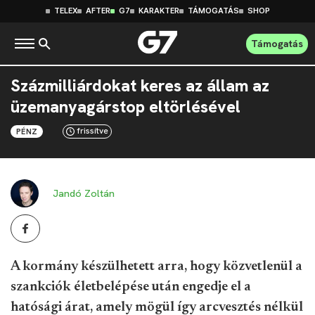
TELEX
AFTER
G7
KARAKTER
TÁMOGATÁS
SHOP
Támogatás
Százmilliárdokat keres az állam az
üzemanyagárstop eltörlésével
frissítve
PÉNZ
Jandó Zoltán
A kormány készülhetett arra, hogy közvetlenül a
szankciók életbelépése után engedje el a
hatósági árat, amely mögül így arcvesztés nélkül