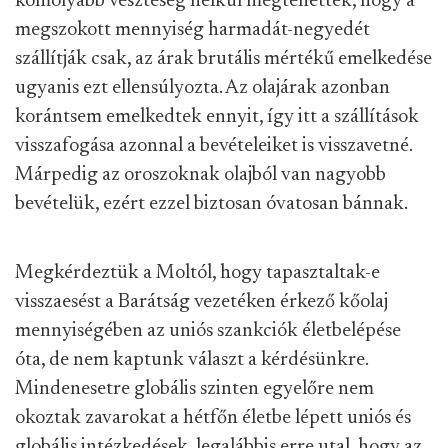
komolyabb veszteség nélkül megtehették, hogy a
megszokott mennyiség harmadát-negyedét
szállítják csak, az árak brutális mértékű emelkedése
ugyanis ezt ellensúlyozta. Az olajárak azonban
korántsem emelkedtek ennyit, így itt a szállítások
visszafogása azonnal a bevételeiket is visszavetné.
Márpedig az oroszoknak olajból van nagyobb
bevételük, ezért ezzel biztosan óvatosan bánnak.
Megkérdeztük a Moltól, hogy tapasztaltak-e
visszaesést a Barátság vezetéken érkező kőolaj
mennyiségében az uniós szankciók életbelépése
óta, de nem kaptunk választ a kérdésünkre.
Mindenesetre globális szinten egyelőre nem
okoztak zavarokat a hétfőn életbe lépett uniós és
globális intézkedések, legalábbis erre utal, hogy az