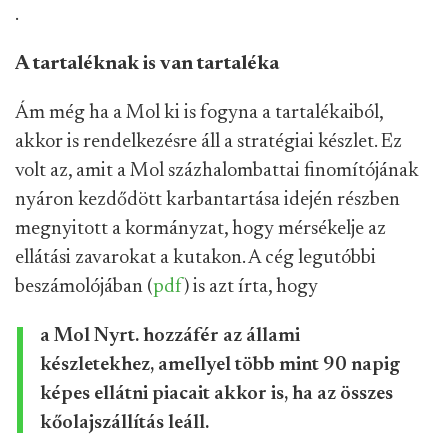
.
A tartaléknak is van tartaléka
Ám még ha a Mol ki is fogyna a tartalékaiból,
akkor is rendelkezésre áll a stratégiai készlet. Ez
volt az, amit a Mol százhalombattai finomítójának
nyáron kezdődött karbantartása idején részben
megnyitott a kormányzat, hogy mérsékelje az
ellátási zavarokat a kutakon. A cég legutóbbi
beszámolójában (
pdf
) is azt írta, hogy
a Mol Nyrt. hozzáfér az állami
készletekhez, amellyel több mint 90 napig
képes ellátni piacait akkor is, ha az összes
kőolajszállítás leáll.