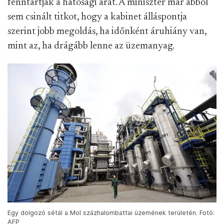
fenntartják a hatósági árat. A miniszter már abból
sem csinált titkot, hogy a kabinet álláspontja
szerint jobb megoldás, ha időnként áruhiány van,
mint az, ha drágább lenne az üzemanyag.
Egy dolgozó sétál a Mol százhalombattai üzemének területén. Fotó:
AFP