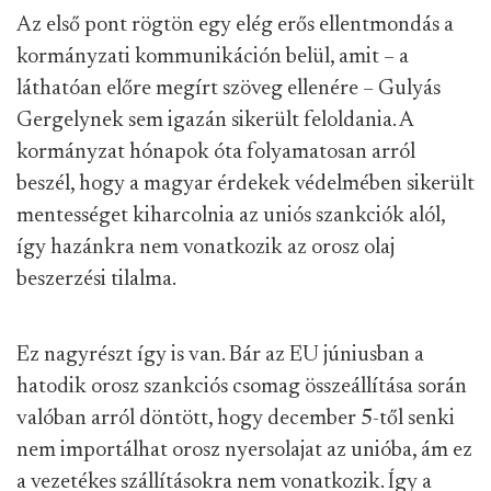
Az első pont rögtön egy elég erős ellentmondás a
kormányzati kommunikáción belül, amit – a
láthatóan előre megírt szöveg ellenére – Gulyás
Gergelynek sem igazán sikerült feloldania. A
kormányzat hónapok óta folyamatosan arról
beszél, hogy a magyar érdekek védelmében sikerült
mentességet kiharcolnia az uniós szankciók alól,
így hazánkra nem vonatkozik az orosz olaj
beszerzési tilalma.
Ez nagyrészt így is van. Bár az EU júniusban a
hatodik orosz szankciós csomag összeállítása során
valóban arról döntött, hogy december 5-től senki
nem importálhat orosz nyersolajat az unióba, ám ez
a vezetékes szállításokra nem vonatkozik. Így a