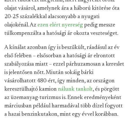
azért tudta ezt megtenni, mert nagyrészt orosz
olajat vásárol, amelynek ára a háború kitörése óta
20-25 százalékkal alacsonyabb a nyugati
olajokénál. Az
ezen elért nyereség
pedig messze
túlkompenzálta a hatósági ár okozta veszteséget.
A kínálat azonban így is beszűkült, ráadásul az év
első felében – elsősorban a hatósági ár elrontott
szabályozása miatt – ezzel párhuzamosan a kereslet
is jelentősen nőtt. Miután sokáig bárki
vásárolhatott 480-ért, így minden, az országon
keresztülhajtó kamion
nálunk tankolt
, és pörgött
az üzemanyag-turizmus is. Ennek eredményeként
márciusban például harmadával több dízel fogyott
a hazai benzinkutakon, mint egy évvel korábban.