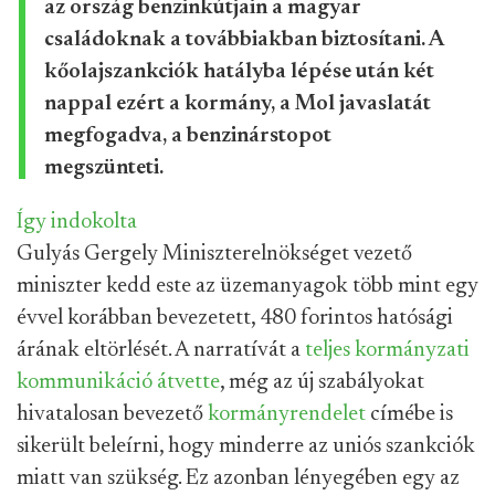
az ország benzinkútjain a magyar
családoknak a továbbiakban biztosítani. A
kőolajszankciók hatályba lépése után két
nappal ezért a kormány, a Mol javaslatát
megfogadva, a benzinárstopot
megszünteti.
Így indokolta
Gulyás Gergely Miniszterelnökséget vezető
miniszter kedd este az üzemanyagok több mint egy
évvel korábban bevezetett, 480 forintos hatósági
árának eltörlését. A narratívát a
teljes
kormányzati
kommunikáció
átvette
, még az új szabályokat
hivatalosan bevezető
kormányrendelet
címébe is
sikerült beleírni, hogy minderre az uniós szankciók
miatt van szükség. Ez azonban lényegében egy az