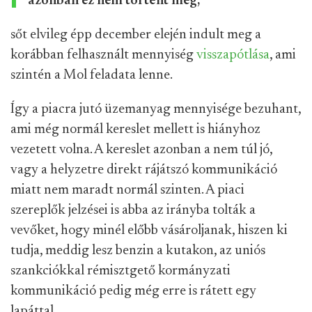
azonban ez nem történt meg,
sőt elvileg épp december elején indult meg a
korábban felhasznált mennyiség
visszapótlása
, ami
szintén a Mol feladata lenne.
Így a piacra jutó üzemanyag mennyisége bezuhant,
ami még normál kereslet mellett is hiányhoz
vezetett volna. A kereslet azonban a nem túl jó,
vagy a helyzetre direkt rájátszó kommunikáció
miatt nem maradt normál szinten. A piaci
szereplők jelzései is abba az irányba tolták a
vevőket, hogy minél előbb vásároljanak, hiszen ki
tudja, meddig lesz benzin a kutakon, az uniós
szankciókkal rémisztgető kormányzati
kommunikáció pedig még erre is rátett egy
lapáttal.