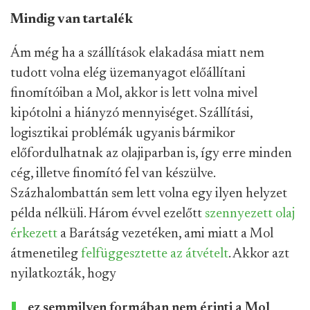
Mindig van tartalék
Ám még ha a szállítások elakadása miatt nem
tudott volna elég üzemanyagot előállítani
finomítóiban a Mol, akkor is lett volna mivel
kipótolni a hiányzó mennyiséget. Szállítási,
logisztikai problémák ugyanis bármikor
előfordulhatnak az olajiparban is, így erre minden
cég, illetve finomító fel van készülve.
Százhalombattán sem lett volna egy ilyen helyzet
példa nélküli. Három évvel ezelőtt
szennyezett olaj
érkezett
a Barátság vezetéken, ami miatt a Mol
átmenetileg
felfüggesztette az átvételt
. Akkor azt
nyilatkozták, hogy
ez semmilyen formában nem érinti a Mol