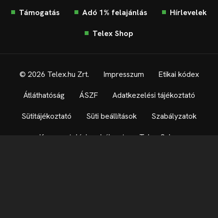
Támogatás
Adó 1% felajánlás
Hírlevelek
Telex Shop
© 2026 Telex.hu Zrt.
Impresszum
Etikai kódex
Átláthatóság
ÁSZF
Adatkezelési tájékoztató
Sütitájékoztató
Süti beállítások
Szabályzatok
Kommentelési szabályzat
Telex Sales