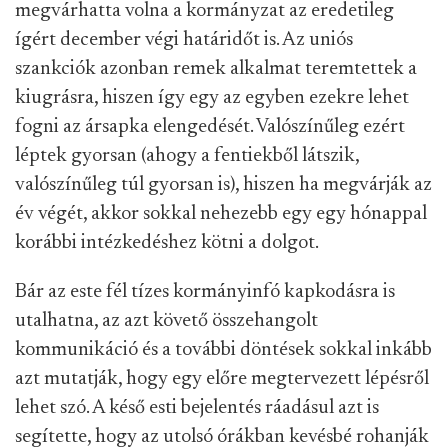
megvárhatta volna a kormányzat az eredetileg
ígért december végi határidőt is. Az uniós
szankciók azonban remek alkalmat teremtettek a
kiugrásra, hiszen így egy az egyben ezekre lehet
fogni az ársapka elengedését. Valószínűleg ezért
léptek gyorsan (ahogy a fentiekből látszik,
valószínűleg túl gyorsan is), hiszen ha megvárják az
év végét, akkor sokkal nehezebb egy egy hónappal
korábbi intézkedéshez kötni a dolgot.
Bár az este fél tízes kormányinfó kapkodásra is
utalhatna, az azt követő összehangolt
kommunikáció és a további döntések sokkal inkább
azt mutatják, hogy egy előre megtervezett lépésről
lehet szó. A késő esti bejelentés ráadásul azt is
segítette, hogy az utolsó órákban kevésbé rohanják