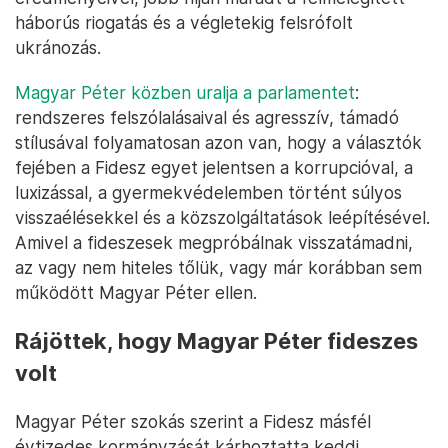
háborús riogatás és a végletekig felsrófolt
ukránozás.
Magyar Péter közben uralja a parlamentet
:
rendszeres felszólalásaival és agresszív, támadó
stílusával folyamatosan azon van, hogy a választók
fejében a Fidesz egyet jelentsen a korrupcióval, a
luxizással, a gyermekvédelemben történt súlyos
visszaélésekkel és a közszolgáltatások leépítésével.
Amivel a fideszesek megpróbálnak visszatámadni,
az vagy nem hiteles tőlük, vagy már korábban sem
működött Magyar Péter ellen.
Rájöttek, hogy Magyar Péter fideszes
volt
Magyar Péter szokás szerint a Fidesz másfél
évtizedes kormányzását kárhoztatta keddi