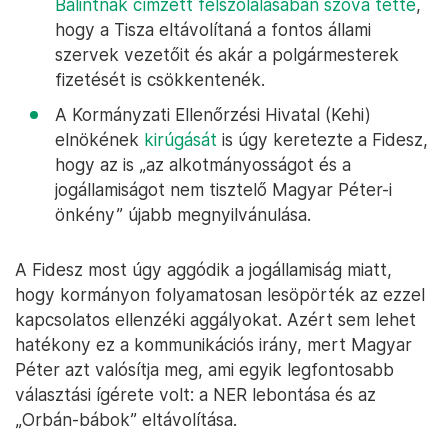
Bálintnak címzett felszólalásában szóvá tette
,
hogy a Tisza eltávolítaná a fontos állami
szervek vezetőit és akár a polgármesterek
fizetését is csökkentenék.
A Kormányzati Ellenőrzési Hivatal (Kehi)
elnökének
kirúgását
is úgy keretezte a Fidesz,
hogy az is „az alkotmányosságot és a
jogállamiságot nem tisztelő Magyar Péter-i
önkény” újabb megnyilvánulása.
A Fidesz most úgy aggódik a jogállamiság miatt,
hogy kormányon folyamatosan lesöpörték az ezzel
kapcsolatos ellenzéki aggályokat. Azért sem lehet
hatékony ez a kommunikációs irány, mert Magyar
Péter azt valósítja meg, ami egyik legfontosabb
választási ígérete volt: a NER lebontása és az
„Orbán-bábok” eltávolítása.