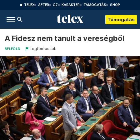
TELEX
AFTER
G7
KARAKTER
TÁMOGATÁS
SHOP
Támogatás
A Fidesz nem tanult a vereségből
Legfontosabb
BELFÖLD