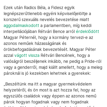
Ezek után Radics Béla, a Fidesz egyik
legnépszerűtlenebb egyéni képviselőjelöltje a
korszerű szexuális nevelés bevezetése miatt
aggodalmaskodott
a parlamentben, míg keddi
interpellációjában Rétvári Bence arról
érdeklődött
Magyar Péternél, hogy a kormány tervezi-e az
azonos neműek házasságának és
örökbefogadásának bevezetését. Magyar Péter
azzal
vágott vissza
Rétvári Bencének, hogy a
valóságról beszéljenek inkább, ne pedig a Pride-ról
vagy a genderről, majd kiállt amellett, hogy a meleg
pároknál is jó kezekben lehetnek a gyerekek:
„Beszéltünk ma itt a magyar gyermekvédelem
helyzetéről, és ön most is azt hozza fel, hogy az
egyszülős családok vagy éppen az azonos nemű
párok hogyan fogadnak vagy nem fogadnak