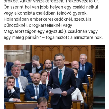
örökbe. Akkor visszakérdezek, frakcióvezető úr.
Ön szerint hol van jobb helyen egy család nélkül
vagy alkoholista családban felnövő gyerek.
Hollandiában emberkereskedőknél, szexuális
bűnözőknél, drogkartelleknél vagy
Magyarországon egy egyszülő(s családnál) vagy
egy meleg párnál?” – fogalmazott a miniszterelnök.