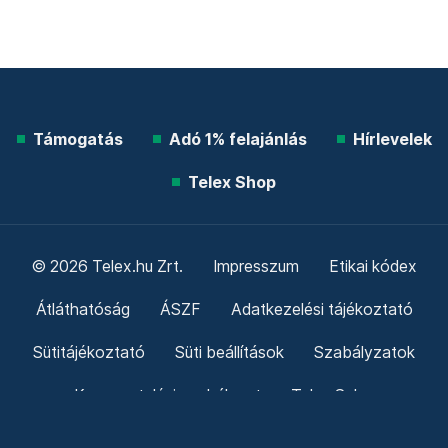
Támogatás
Adó 1% felajánlás
Hírlevelek
Telex Shop
© 2026 Telex.hu Zrt.
Impresszum
Etikai kódex
Átláthatóság
ÁSZF
Adatkezelési tájékoztató
Sütitájékoztató
Süti beállítások
Szabályzatok
Kommentelési szabályzat
Telex Sales