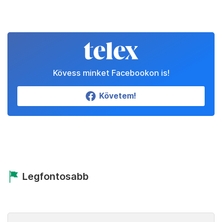
Kövess minket Facebookon is!
Követem!
Legfontosabb