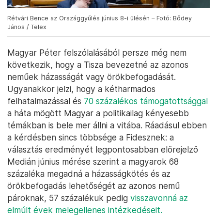
Rétvári Bence az Országgyűlés június 8-i ülésén – Fotó: Bődey
János / Telex
Magyar Péter felszólalásából persze még nem
következik, hogy a Tisza bevezetné az azonos
neműek házasságát vagy örökbefogadását.
Ugyanakkor jelzi, hogy a kétharmados
felhatalmazással és
70 százalékos támogatottsággal
a háta mögött Magyar a politikailag kényesebb
témákban is bele mer állni a vitába. Ráadásul ebben
a kérdésben sincs többsége a Fidesznek: a
választás eredményét legpontosabban előrejelző
Medián június mérése szerint a magyarok 68
százaléka megadná a házasságkötés és az
örökbefogadás lehetőségét az azonos nemű
pároknak, 57 százalékuk pedig
visszavonná az
elmúlt évek melegellenes intézkedéseit.