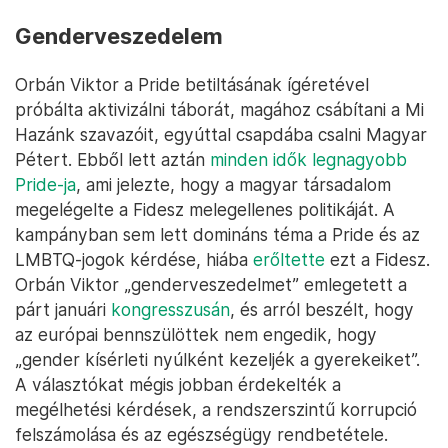
Genderveszedelem
Orbán Viktor a Pride betiltásának ígéretével
próbálta aktivizálni táborát, magához csábítani a Mi
Hazánk szavazóit, egyúttal csapdába csalni Magyar
Pétert. Ebből lett aztán
minden idők legnagyobb
Pride-ja
, ami jelezte, hogy a magyar társadalom
megelégelte a Fidesz melegellenes politikáját. A
kampányban sem lett domináns téma a Pride és az
LMBTQ-jogok kérdése, hiába
erőltette
ezt a Fidesz.
Orbán Viktor „genderveszedelmet” emlegetett a
párt januári
kongresszusán
, és arról beszélt, hogy
az európai bennszülöttek nem engedik, hogy
„gender kísérleti nyúlként kezeljék a gyerekeiket”.
A választókat mégis jobban érdekelték a
megélhetési kérdések, a rendszerszintű korrupció
felszámolása és az egészségügy rendbetétele.