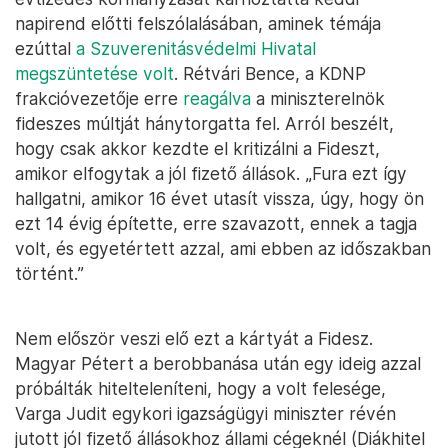
napirend előtti felszólalásában, aminek témája
ezúttal
a Szuverenitásvédelmi Hivatal
megszüntetése volt
. Rétvári Bence, a KDNP
frakcióvezetője erre
reagálva
a miniszterelnök
fideszes múltját hánytorgatta fel. Arról beszélt,
hogy csak akkor kezdte el kritizálni a Fideszt,
amikor elfogytak a jól fizető állások. „Fura ezt így
hallgatni, amikor 16 évet utasít vissza, úgy, hogy ön
ezt 14 évig építette, erre szavazott, ennek a tagja
volt, és egyetértett azzal, ami ebben az időszakban
történt.”
Nem először veszi elő ezt a kártyát a Fidesz.
Magyar Pétert a berobbanása után egy ideig azzal
próbálták hitelteleníteni, hogy a volt felesége,
Varga Judit egykori igazságügyi miniszter révén
jutott jól fizető állásokhoz állami cégeknél (Diákhitel