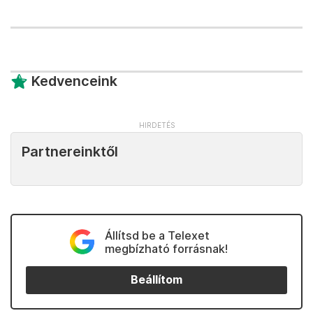
Kedvenceink
Partnereinktől
Állítsd be a Telexet
megbízható forrásnak!
Beállítom