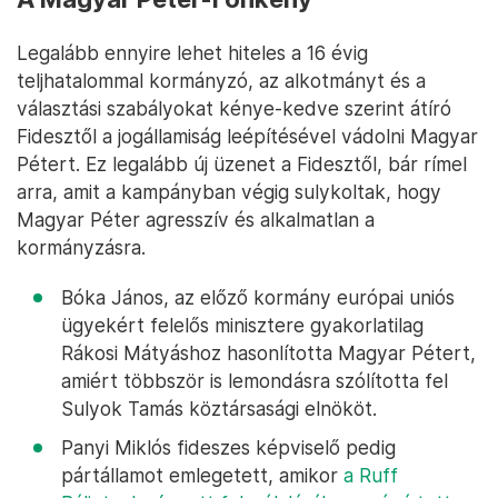
Legalább ennyire lehet hiteles a 16 évig
teljhatalommal kormányzó, az alkotmányt és a
választási szabályokat kénye-kedve szerint átíró
Fidesztől a jogállamiság leépítésével vádolni Magyar
Pétert. Ez legalább új üzenet a Fidesztől, bár rímel
arra, amit a kampányban végig sulykoltak, hogy
Magyar Péter agresszív és alkalmatlan a
kormányzásra.
Bóka János, az előző kormány európai uniós
ügyekért felelős minisztere gyakorlatilag
Rákosi Mátyáshoz hasonlította Magyar Pétert,
amiért többször is lemondásra szólította fel
Sulyok Tamás köztársasági elnököt.
Panyi Miklós fideszes képviselő pedig
pártállamot emlegetett, amikor
a Ruff