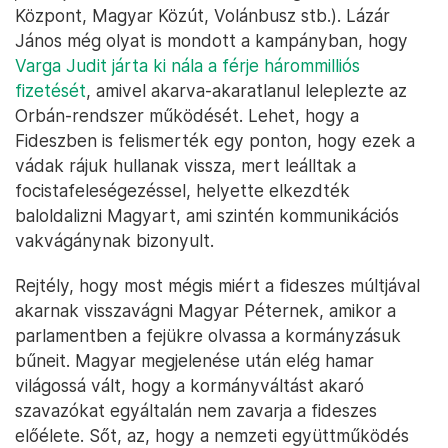
Központ, Magyar Közút, Volánbusz stb.). Lázár
János még olyat is mondott a kampányban, hogy
Varga Judit járta ki nála a férje hárommilliós
fizetését
, amivel akarva-akaratlanul leleplezte az
Orbán-rendszer működését. Lehet, hogy a
Fideszben is felismerték egy ponton, hogy ezek a
vádak rájuk hullanak vissza, mert leálltak a
focistafeleségezéssel, helyette elkezdték
baloldalizni Magyart, ami szintén kommunikációs
vakvágánynak bizonyult.
Rejtély, hogy most mégis miért a fideszes múltjával
akarnak visszavágni Magyar Péternek, amikor a
parlamentben a fejükre olvassa a kormányzásuk
bűneit. Magyar megjelenése után elég hamar
világossá vált, hogy a kormányváltást akaró
szavazókat egyáltalán nem zavarja a fideszes
előélete. Sőt, az, hogy a nemzeti együttműködés