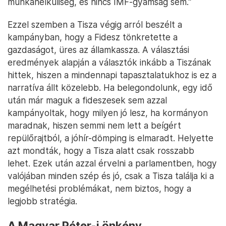
munkanélküliség, és nincs IMF-gyámság sem.”
Ezzel szemben a Tisza végig arról beszélt a
kampányban, hogy a Fidesz tönkretette a
gazdaságot, üres az államkassza. A választási
eredmények alapján a választók inkább a Tiszának
hittek, hiszen a mindennapi tapasztalatukhoz is ez a
narratíva állt közelebb. Ha belegondolunk, egy idő
után már maguk a fideszesek sem azzal
kampányoltak, hogy milyen jó lesz, ha kormányon
maradnak, hiszen semmi nem lett a beígért
repülőrajtból, a jóhír-dömping is elmaradt. Helyette
azt mondták, hogy a Tisza alatt csak rosszabb
lehet. Ezek után azzal érvelni a parlamentben, hogy
valójában minden szép és jó, csak a Tisza találja ki a
megélhetési problémákat, nem biztos, hogy a
legjobb stratégia.
A Magyar Péter-i önkény