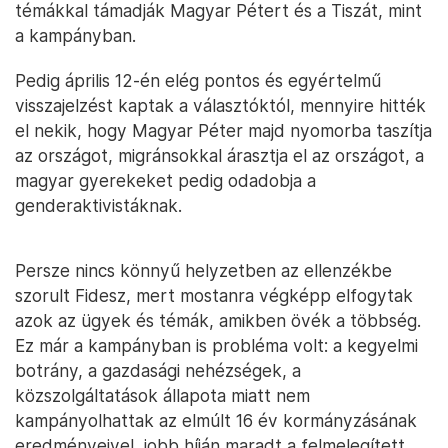
témákkal támadják Magyar Pétert és a Tiszát, mint
a kampányban.
Pedig április 12-én elég pontos és egyértelmű
visszajelzést kaptak a választóktól, mennyire hitték
el nekik, hogy Magyar Péter majd nyomorba taszítja
az országot, migránsokkal árasztja el az országot, a
magyar gyerekeket pedig odadobja a
genderaktivistáknak.
Persze nincs könnyű helyzetben az ellenzékbe
szorult Fidesz, mert mostanra végképp elfogytak
azok az ügyek és témák, amikben övék a többség.
Ez már a kampányban is probléma volt: a kegyelmi
botrány, a gazdasági nehézségek, a
közszolgáltatások állapota miatt nem
kampányolhattak az elmúlt 16 év kormányzásának
eredményeivel, jobb híján maradt a felmelegített