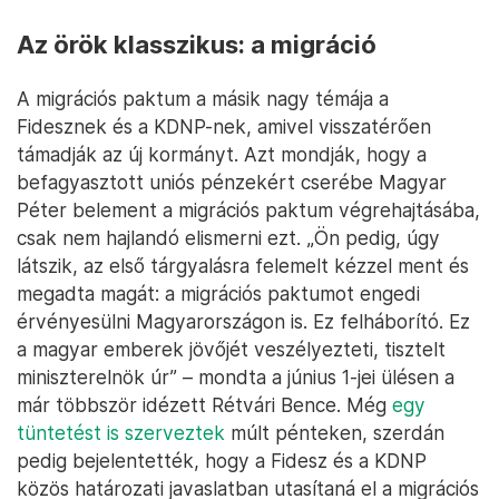
Az örök klasszikus: a migráció
A migrációs paktum a másik nagy témája a
Fidesznek és a KDNP-nek, amivel visszatérően
támadják az új kormányt. Azt mondják, hogy a
befagyasztott uniós pénzekért cserébe Magyar
Péter belement a migrációs paktum végrehajtásába,
csak nem hajlandó elismerni ezt. „Ön pedig, úgy
látszik, az első tárgyalásra felemelt kézzel ment és
megadta magát: a migrációs paktumot engedi
érvényesülni Magyarországon is. Ez felháborító. Ez
a magyar emberek jövőjét veszélyezteti, tisztelt
miniszterelnök úr” – mondta a június 1-jei ülésen a
már többször idézett Rétvári Bence. Még
egy
tüntetést is szerveztek
múlt pénteken, szerdán
pedig bejelentették, hogy a Fidesz és a KDNP
közös határozati javaslatban utasítaná el a migrációs