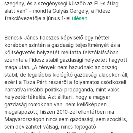
szegény, és a szegénységi küszöb az EU-s átlag
alatt van” – mondta Gulyás Gergely, a Fidesz
frakcióvezetője a június 1-jei
ülésen
.
Bencsik János fideszes képviselő egy héttel
korábban szintén a gazdaság teljesítményét és a
költségvetés helyzetét méltatta felszólalásában,
szerinte a Fidesz stabil gazdasági helyzetet hagyott
maga után. „A tények nem hazudnak: az ország
stabil, de legalábbis kielégítő gazdasági alapokon áll,
ezért a Tisza Párt részéről a folyamatos csődközeli
narratíva inkább politikai propaganda, mint valós
helyzetértékelés. Azt állítani, hogy a magyar
gazdaság romokban van, nem kellőképpen
megalapozott, hiszen 2010-zel ellentétben ma
Magyarországon nincs sem gazdasági, sem szociális,
sem devizahitel-válság, nincs fojtogató