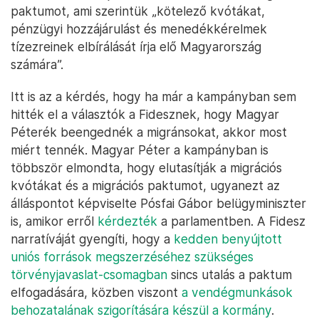
paktumot, ami szerintük „kötelező kvótákat,
pénzügyi hozzájárulást és menedékkérelmek
tízezreinek elbírálását írja elő Magyarország
számára”.
Itt is az a kérdés, hogy ha már a kampányban sem
hitték el a választók a Fidesznek, hogy Magyar
Péterék beengednék a migránsokat, akkor most
miért tennék. Magyar Péter a kampányban is
többször elmondta, hogy elutasítják a migrációs
kvótákat és a migrációs paktumot, ugyanezt az
álláspontot képviselte Pósfai Gábor belügyminiszter
is, amikor erről
kérdezték
a parlamentben. A Fidesz
narratíváját gyengíti, hogy a
kedden benyújtott
uniós források megszerzéséhez szükséges
törvényjavaslat-csomagban
sincs utalás a paktum
elfogadására, közben viszont
a vendégmunkások
behozatalának szigorítására készül a kormány
.