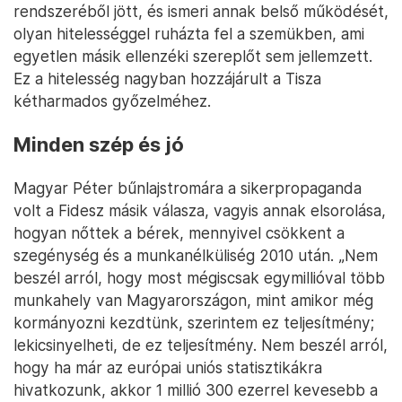
rendszeréből jött, és ismeri annak belső működését,
olyan hitelességgel ruházta fel a szemükben, ami
egyetlen másik ellenzéki szereplőt sem jellemzett.
Ez a hitelesség nagyban hozzájárult a Tisza
kétharmados győzelméhez.
Minden szép és jó
Magyar Péter bűnlajstromára a sikerpropaganda
volt a Fidesz másik válasza, vagyis annak elsorolása,
hogyan nőttek a bérek, mennyivel csökkent a
szegénység és a munkanélküliség 2010 után. „Nem
beszél arról, hogy most mégiscsak egymillióval több
munkahely van Magyarországon, mint amikor még
kormányozni kezdtünk, szerintem ez teljesítmény;
lekicsinyelheti, de ez teljesítmény. Nem beszél arról,
hogy ha már az európai uniós statisztikákra
hivatkozunk, akkor 1 millió 300 ezerrel kevesebb a