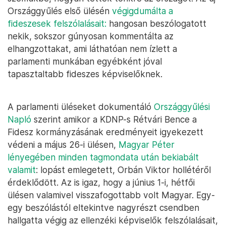
Országgyűlés első ülésén
végigdumálta a
fideszesek felszólalásait:
hangosan beszólogatott
nekik, sokszor gúnyosan kommentálta az
elhangzottakat, ami láthatóan nem ízlett a
parlamenti munkában egyébként jóval
tapasztaltabb fideszes képviselőknek.
A parlamenti üléseket dokumentáló
Országgyűlési
Napló
szerint amikor a KDNP-s Rétvári Bence a
Fidesz kormányzásának eredményeit igyekezett
védeni a május 26-i ülésen,
Magyar Péter
lényegében minden tagmondata után bekiabált
valamit
: lopást emlegetett, Orbán Viktor hollétéről
érdeklődött. Az is igaz, hogy a június 1-i, hétfői
ülésen valamivel visszafogottabb volt Magyar. Egy-
egy beszólástól eltekintve nagyrészt csendben
hallgatta végig az ellenzéki képviselők felszólalásait,