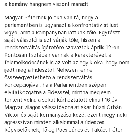
a kemény hangnem viszont maradt.
Magyar Péternek jó oka van rá, hogy a
parlamentben is ugyanazt a konfrontatív stílust
vigye, amit a kampányban láttunk tőle. Egyrészt
saját választói is ezt várják tőle, hiszen a
rendszerváltás ígéretére szavaztak április 12-én.
Pontosan tisztában vannak a karakterével, a
felemelkedésének is az volt az egyik oka, hogy nem
ijedt meg a Fidesztől. Nehezen lenne
összeegyeztethető a rendszerváltás
koncepciójával, ha a Parlamentben szépen
elvitatkozgatna a Fidesszel, mintha meg sem
történt volna a sokat kárhoztatott elmúlt 16 év.
Magyar világos választóvonalat akar húzni Orbán
Viktor és saját kormányzása közé, ezért megy neki
agresszívan minden alkalommal a fideszes
képviselőknek, főleg Pócs János és Takács Péter