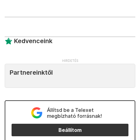
Kedvenceink
Partnereinktől
Állítsd be a Telexet
megbízható forrásnak!
Beállítom