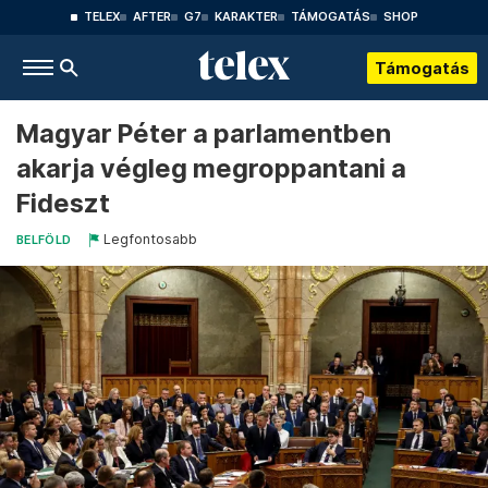
TELEX
AFTER
G7
KARAKTER
TÁMOGATÁS
SHOP
Támogatás
Magyar Péter a parlamentben
akarja végleg megroppantani a
Fideszt
Legfontosabb
BELFÖLD