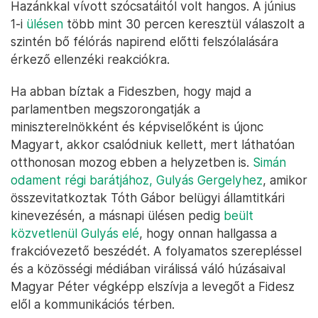
Hazánkkal vívott szócsatáitól volt hangos. A június
1-i
ülésen
több mint 30 percen keresztül válaszolt a
szintén bő félórás napirend előtti felszólalására
érkező ellenzéki reakciókra.
Ha abban bíztak a Fideszben, hogy majd a
parlamentben megszorongatják a
miniszterelnökként és képviselőként is újonc
Magyart, akkor csalódniuk kellett, mert láthatóan
otthonosan mozog ebben a helyzetben is.
Simán
odament régi barátjához, Gulyás Gergelyhez
, amikor
összevitatkoztak Tóth Gábor belügyi államtitkári
kinevezésén, a másnapi ülésen pedig
beült
közvetlenül Gulyás elé
, hogy onnan hallgassa a
frakcióvezető beszédét. A folyamatos szerepléssel
és a közösségi médiában virálissá váló húzásaival
Magyar Péter végképp elszívja a levegőt a Fidesz
elől a kommunikációs térben.