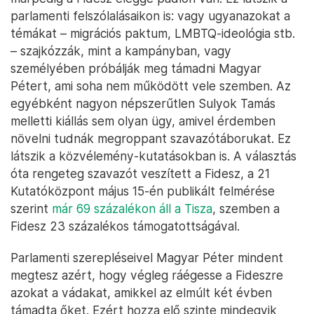
parlamenti felszólalásaikon is: vagy ugyanazokat a
témákat – migrációs paktum, LMBTQ-ideológia stb.
– szajkózzák, mint a kampányban, vagy
személyében próbálják meg támadni Magyar
Pétert, ami soha nem működött vele szemben. Az
egyébként nagyon népszerűtlen Sulyok Tamás
melletti kiállás sem olyan ügy, amivel érdemben
növelni tudnák megroppant szavazótáborukat. Ez
látszik a közvélemény-kutatásokban is. A választás
óta rengeteg szavazót veszített a Fidesz, a 21
Kutatóközpont május 15-én publikált felmérése
szerint
már 69 százalékon áll a Tisza
, szemben a
Fidesz 23 százalékos támogatottságával.
Parlamenti szerepléseivel Magyar Péter mindent
megtesz azért, hogy végleg ráégesse a Fideszre
azokat a vádakat, amikkel az elmúlt két évben
támadta őket. Ezért hozza elő szinte mindegyik