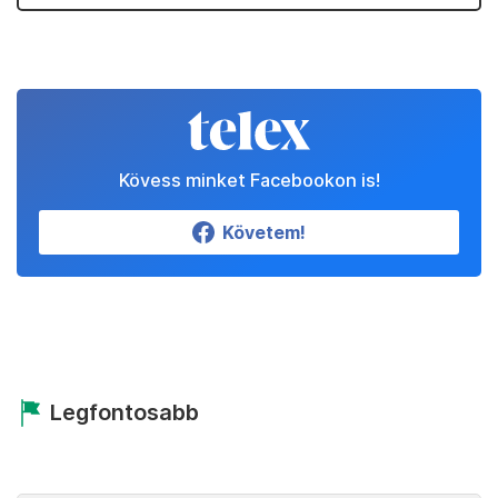
Kövess minket Facebookon is!
Követem!
Legfontosabb