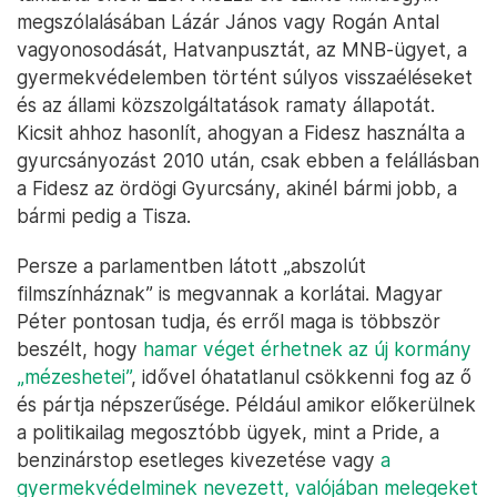
megszólalásában Lázár János vagy Rogán Antal
vagyonosodását, Hatvanpusztát, az MNB-ügyet, a
gyermekvédelemben történt súlyos visszaéléseket
és az állami közszolgáltatások ramaty állapotát.
Kicsit ahhoz hasonlít, ahogyan a Fidesz használta a
gyurcsányozást 2010 után, csak ebben a felállásban
a Fidesz az ördögi Gyurcsány, akinél bármi jobb, a
bármi pedig a Tisza.
Persze a parlamentben látott „abszolút
filmszínháznak” is megvannak a korlátai. Magyar
Péter pontosan tudja, és erről maga is többször
beszélt, hogy
hamar véget érhetnek az új kormány
„mézeshetei”
, idővel óhatatlanul csökkenni fog az ő
és pártja népszerűsége. Például amikor előkerülnek
a politikailag megosztóbb ügyek, mint a Pride, a
benzinárstop esetleges kivezetése vagy
a
gyermekvédelminek nevezett, valójában melegeket