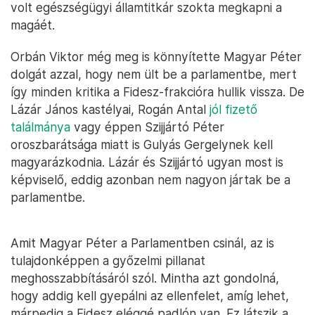
volt egészségügyi államtitkár szokta megkapni a
magáét.
Orbán Viktor még meg is könnyítette Magyar Péter
dolgát azzal, hogy nem ült be a parlamentbe, mert
így minden kritika a Fidesz-frakcióra hullik vissza. De
Lázár János kastélyai, Rogán Antal
jól fizető
találmánya
vagy éppen Szijjártó Péter
oroszbarátsága miatt is Gulyás Gergelynek kell
magyarázkodnia. Lázár és Szijjártó ugyan most is
képviselő, eddig azonban nem nagyon jártak be a
parlamentbe.
Amit Magyar Péter a Parlamentben csinál, az is
tulajdonképpen a győzelmi pillanat
meghosszabbításáról szól. Mintha azt gondolná,
hogy addig kell gyepálni az ellenfelet, amíg lehet,
márpedig a Fidesz eléggé padlón van. Ez látszik a