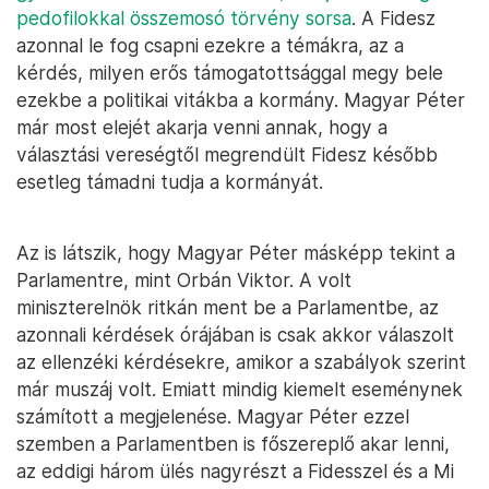
pedofilokkal összemosó törvény sorsa
. A Fidesz
azonnal le fog csapni ezekre a témákra, az a
kérdés, milyen erős támogatottsággal megy bele
ezekbe a politikai vitákba a kormány. Magyar Péter
már most elejét akarja venni annak, hogy a
választási vereségtől megrendült Fidesz később
esetleg támadni tudja a kormányát.
Az is látszik, hogy Magyar Péter másképp tekint a
Parlamentre, mint Orbán Viktor. A volt
miniszterelnök ritkán ment be a Parlamentbe, az
azonnali kérdések órájában is csak akkor válaszolt
az ellenzéki kérdésekre, amikor a szabályok szerint
már muszáj volt. Emiatt mindig kiemelt eseménynek
számított a megjelenése. Magyar Péter ezzel
szemben a Parlamentben is főszereplő akar lenni,
az eddigi három ülés nagyrészt a Fidesszel és a Mi