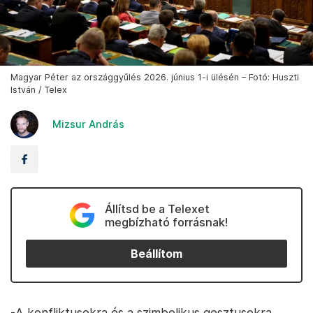
Magyar Péter az országgyűlés 2026. június 1-i ülésén – Fotó: Huszti
István / Telex
Mizsur András
Állítsd be a Telexet
megbízható forrásnak!
Beállítom
-A konfliktusokra és a szimbolikus gesztusokra