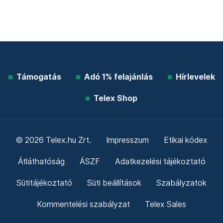
Támogatás
Adó 1% felajánlás
Hírlevelek
Telex Shop
© 2026 Telex.hu Zrt.
Impresszum
Etikai kódex
Átláthatóság
ÁSZF
Adatkezelési tájékoztató
Sütitájékoztató
Süti beállítások
Szabályzatok
Kommentelési szabályzat
Telex Sales