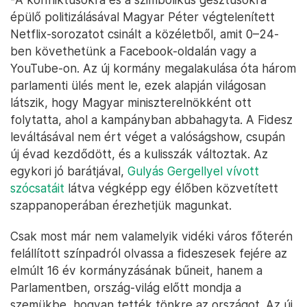
épülő politizálásával Magyar Péter végtelenített
Netflix-sorozatot csinált a közéletből, amit 0–24-
ben követhetünk a Facebook-oldalán vagy a
YouTube-on. Az új kormány megalakulása óta három
parlamenti ülés ment le, ezek alapján világosan
látszik, hogy Magyar miniszterelnökként ott
folytatta, ahol a kampányban abbahagyta. A Fidesz
leváltásával nem ért véget a valóságshow, csupán
új évad kezdődött, és a kulisszák változtak. Az
egykori jó barátjával,
Gulyás Gergellyel vívott
szócsatáit
látva végképp egy élőben közvetített
szappanoperában érezhetjük magunkat.
Csak most már nem valamelyik vidéki város főterén
felállított színpadról olvassa a fideszesek fejére az
elmúlt 16 év kormányzásának bűneit, hanem a
Parlamentben, ország-világ előtt mondja a
szemükbe, hogyan tették tönkre az országot. Az új