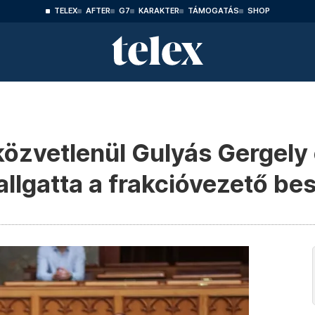
TELEX
AFTER
G7
KARAKTER
TÁMOGATÁS
SHOP
közvetlenül Gulyás Gergely 
allgatta a frakcióvezető be