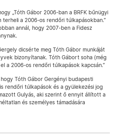
hogy „Tóth Gábor 2006-ban a BRFK bűnügyi
 terheli a 2006-os rendőri túlkapásokban.”
jobban annál, hogy 2007-ben a Fidesz
ánynak.
ergely dicsérte meg Tóth Gábor munkáját
yvek bizonyítanak. Tóth Gábort soha (még
 el a 2006-os rendőri túlkapások kapcsán.”
y, hogy Tóth Gábor Gergényi budapesti
is rendőri túlkapások és a gyülekezési jog
zott Gulyás, aki szerint ő ennyit állított a
méltatlan és személyes támadására