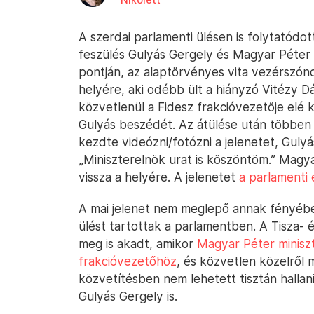
A szerdai parlamenti ülésen is folytatód
feszülés Gulyás Gergely és Magyar Péter 
pontján, az alaptörvényes vita vezérszónok
helyére, aki odébb ült a hiányzó Vitézy D
közvetlenül a Fidesz frakcióvezetője elé ke
Gulyás beszédét. Az átülése után többen n
kezdte videózni/fotózni a jelenetet, Guly
„Miniszterelnök urat is köszöntöm.” Magy
vissza a helyére. A jelenetet
a parlamenti
A mai jelenet nem meglepő annak fényéb
ülést tartottak a parlamentben. A Tisza- é
meg is akadt, amikor
Magyar Péter minisz
frakcióvezetőhöz
, és közvetlen közelről 
közvetítésben nem lehetett tisztán hallani
Gulyás Gergely is.