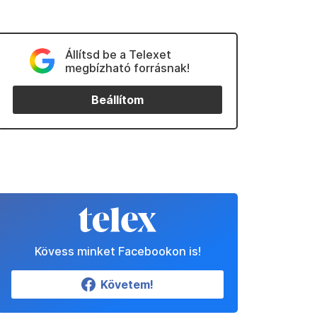
Állítsd be a Telexet
megbízható forrásnak!
Beállítom
Kövess minket Facebookon is!
Követem!