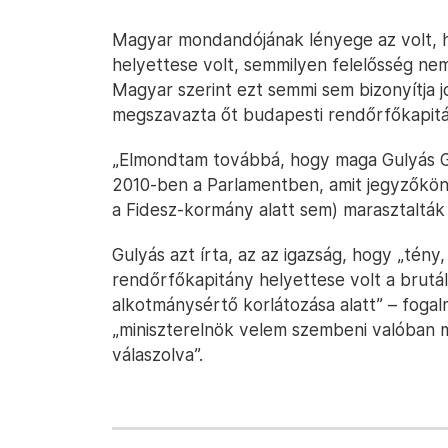
Magyar mondandójának lényege az volt, 
helyettese volt, semmilyen felelősség nem
Magyar szerint ezt semmi sem bizonyítja 
megszavazta őt budapesti rendőrfőkapit
„Elmondtam továbbá, hogy maga Gulyás G
2010-ben a Parlamentben, amit jegyzőkön
a Fidesz-kormány alatt sem) marasztalták
Gulyás azt írta, az az igazság, hogy „tén
rendőrfőkapitány helyettese volt a brutál
alkotmánysértő korlátozása alatt” – fogalma
„miniszterelnök velem szembeni valóban 
válaszolva”.