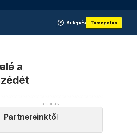
Belépés
Támogatás
elé a
szédét
Partnereinktől