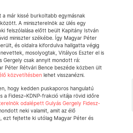
ott a már kissé burkoltabb egymásnak
között. A miniszterelnök az ülés egy
i felszólalása előtt beült Kapitány István
ávid miniszter székébe. Így Magyar Péter
rült, és oldalra kifordulva hallgatta végig
evettek, mosolyogtak, Vitályos Eszter el is
ás Gergely csak annyit mondott rá:
ar Péter Rétvári Bence beszéde közben ült
 élő közvetítésben
lehet visszanézni.
en, hogy kedden puskaporos hangulatú
s a Fidesz–KDNP-frakció vitája rövid időre
terelnök odalépett Gulyás Gergely Fidesz-
mondott neki valamit, amit az élő
, ezt fejtette ki utólag Magyar Péter és