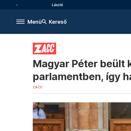
László
Menü
Kereső
Magyar Péter beült 
parlamentben, így h
ZACC