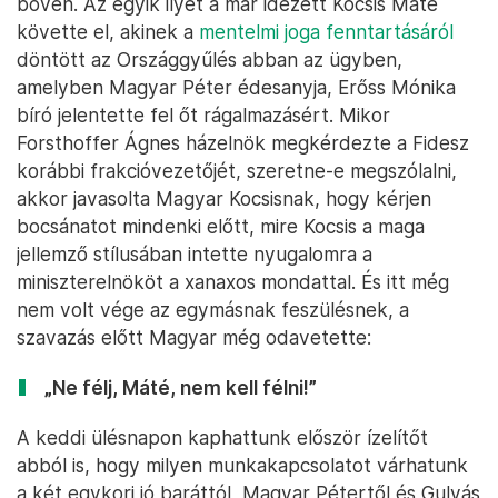
bőven. Az egyik ilyet a már idézett Kocsis Máté
követte el, akinek a
mentelmi joga fenntartásáról
döntött az Országgyűlés abban az ügyben,
amelyben Magyar Péter édesanyja, Erőss Mónika
bíró jelentette fel őt rágalmazásért. Mikor
Forsthoffer Ágnes házelnök megkérdezte a Fidesz
korábbi frakcióvezetőjét, szeretne-e megszólalni,
akkor javasolta Magyar Kocsisnak, hogy kérjen
bocsánatot mindenki előtt, mire Kocsis a maga
jellemző stílusában intette nyugalomra a
miniszterelnököt a xanaxos mondattal. És itt még
nem volt vége az egymásnak feszülésnek, a
szavazás előtt Magyar még odavetette:
„Ne félj, Máté, nem kell félni!”
A keddi ülésnapon kaphattunk először ízelítőt
abból is, hogy milyen munkakapcsolatot várhatunk
a két egykori jó baráttól, Magyar Pétertől és Gulyás