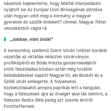
házelnök bejelentette, hogy Máthé interpellációt
nyújtott be
Az Európai Unió Bíróságának döntése
után hogyan védi meg a kormány a magyar
gyerekek és szülők érdekeit?
címmel, Magyar Péter
visszakézből vágta rá:
„Jobban, mint önök!”
A keresztény szellemű Szent István Intézet korábbi
vezetője az oktatási miniszter szivárványos
profilképéről és Bódis Kriszta gendermeséjéről
szóló felszólalása közben aztán még további
bekiabálásokat kapott Magyartól, aki Bicskét és a
Szőlő utcát emlegette. A folyamatos
közbeszólásaitól annyira paprikás lett a hangulat,
hogy a fideszesek újra az őrséget akarták behívni, a
fideszes Radics Béla pedig azt üzente lentről
Forsthoffernek: