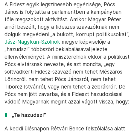
A Fidesz egyik legszínesebb egyénisége, Pócs
János is folytatta a parlamentben a kampányban
tőle megszokott aktivitást. Amikor Magyar Péter
arról beszélt, hogy a fideszes szavazóknak nem
dolguk megvédeni „a bukott, korrupt politikusokat”,
Jász-Nagykun-Szolnok
megye képviselője a
„hazudsz!” többszöri bekiabálásával jelezte
ellenvéleményét. A miniszterelnök ekkor a politikust
Pócs elvtársnak nevezte, és azt mondta, „egy
soltvadkerti Fidesz-szavazó nem tehet Mészáros
Lőrincről, nem tehet Pócs Jánosról, nem tehet
Tiborcz Istvánról, vagy nem tehet a zebrákról”. De
Pócs nem jött zavarba, és a Fideszt hazudozással
vádoló Magyarnak megint azzal vágott vissza, hogy:
„Te hazudsz!”
A keddi ülésnapon Rétvári Bence felszólalása alatt