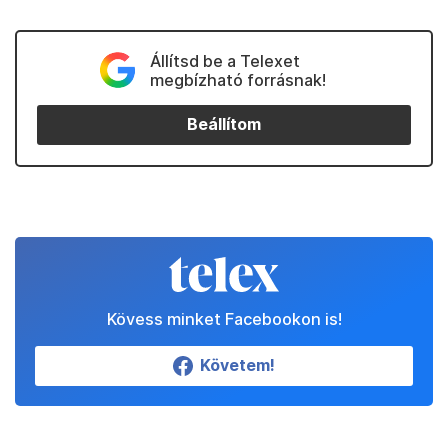
Kedvenceink
Partnereinktől
Állítsd be a Telexet
megbízható forrásnak!
Beállítom