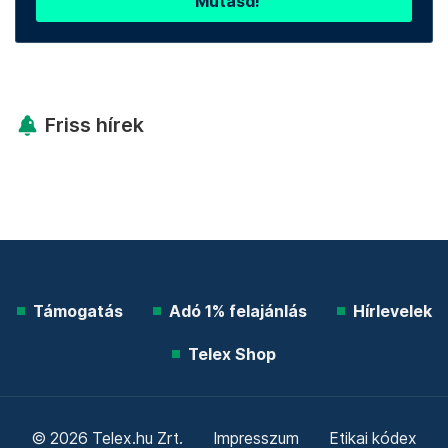
Telex shop
További élő árfolyamok!
Mutasd!
Friss hírek