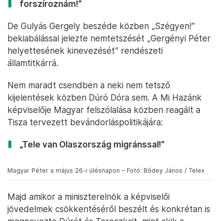
forszíroznám!”
De Gulyás Gergely beszéde közben „Szégyen!”
bekiabálással jelezte nemtetszését „Gergényi Péter
helyettesének kinevezését” rendészeti
államtitkárrá.
Nem maradt csendben a neki nem tetsző
kijelentések közben Dúró Dóra sem. A Mi Hazánk
képviselője Magyar felszólalása közben reagált a
Tisza tervezett bevándorláspolitikájára:
„Tele van Olaszország migránssal!”