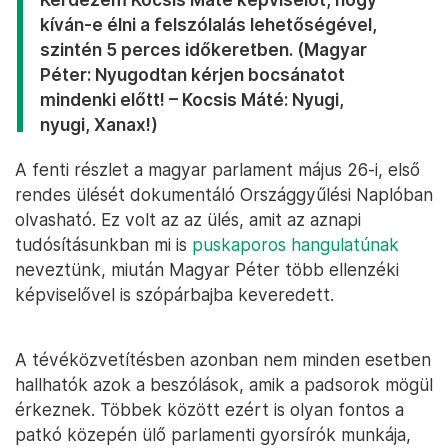
kíván-e élni a felszólalás lehetőségével,
szintén 5 perces időkeretben. (Magyar
Péter: Nyugodtan kérjen bocsánatot
mindenki előtt! – Kocsis Máté: Nyugi,
nyugi, Xanax!)
A fenti részlet a magyar parlament május 26-i, első
rendes ülését dokumentáló Országgyűlési Naplóban
olvasható. Ez volt az az ülés, amit az aznapi
tudósításunkban mi is
puskaporos hangulatúnak
neveztünk, miután Magyar Péter több ellenzéki
képviselővel is szópárbajba keveredett.
A tévéközvetítésben azonban nem minden esetben
hallhatók azok a beszólások, amik a padsorok mögül
érkeznek. Többek között ezért is olyan fontos a
patkó közepén ülő parlamenti gyorsírók munkája,