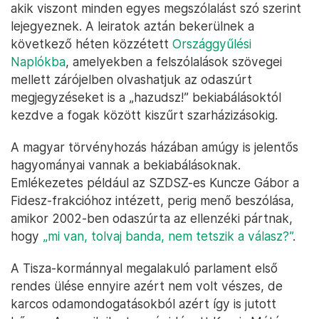
akik viszont minden egyes megszólalást szó szerint
lejegyeznek. A leiratok aztán bekerülnek a
következő héten közzétett
Országgyűlési
Naplókba
, amelyekben a felszólalások szövegei
mellett zárójelben olvashatjuk az odaszúrt
megjegyzéseket is a „hazudsz!” bekiabálásoktól
kezdve a fogak között kiszűrt szarházizásokig.
A magyar törvényhozás házában amúgy is jelentős
hagyományai vannak a bekiabálásoknak.
Emlékezetes például az SZDSZ-es Kuncze Gábor a
Fidesz-frakcióhoz intézett, perig menő beszólása,
amikor 2002-ben odaszúrta az ellenzéki pártnak,
hogy
„mi van, tolvaj banda, nem tetszik a válasz?”
.
A Tisza-kormánnyal megalakuló parlament első
rendes ülése ennyire azért nem volt vészes, de
karcos odamondogatásokból azért így is jutott