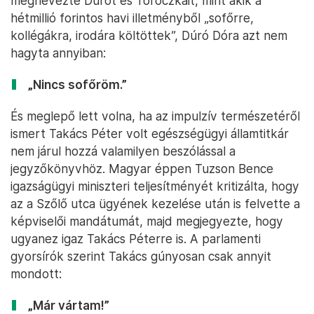
Magyar Péter a május 26-i ülésnapon – Fotó: Bődey János / Telex
Majd amikor a miniszterelnök a képviselői
jövedelmek csökkentéséről beszélt és konkrétan is
megnevezte Dúrót és Toroczkait, mint akik a
hétmillió forintos havi illetményből „sofőrre,
kollégákra, irodára költöttek”, Dúró Dóra azt nem
hagyta annyiban:
„Nincs sofőröm.”
És meglepő lett volna, ha az impulzív természetéről