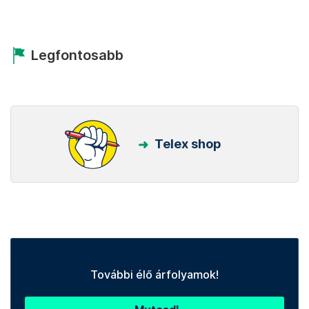
Kövess minket Facebookon is!
Követem!
Legfontosabb