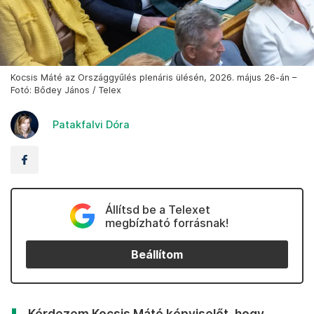
Kocsis Máté az Országgyűlés plenáris ülésén, 2026. május 26-án –
Fotó: Bődey János / Telex
Patakfalvi Dóra
Állítsd be a Telexet
megbízható forrásnak!
Beállítom
Kérdezem Kocsis Máté képviselőt, hogy