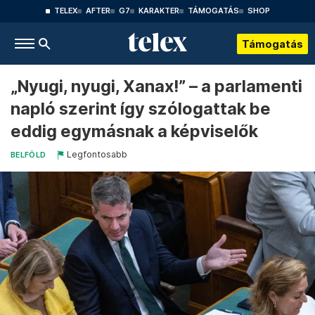
TELEX
AFTER
G7
KARAKTER
TÁMOGATÁS
SHOP
Támogatás
„Nyugi, nyugi, Xanax!” – a parlamenti
napló szerint így szólogattak be
eddig egymásnak a képviselők
Legfontosabb
BELFÖLD