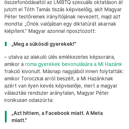
összefonódásaitól az LMBTQ szexuális oktatáson át
jutott el Tóth Tamás tiszás képviselőig, akit Magyar
Péter testőreinek irányítójának nevezett, majd azt
mondta: „Önök valójában egy diktatúrát akarnak
kiépíteni.” Magyar azonnal riposztozott:
„Meg a sükösdi gyerekek!”
– utalva az alakuló ülés emlékezetes képsoraira,
amikor a
roma gyerekek bevonulására a Mi Hazánk
frakció kivonult. Másnap nagyjából innen folytatták:
amikor Toroczkai arról beszélt, a Mi Hazánknak
azért van ilyen kevés képviselője, mert a magyar
választási rendszer aránytalan, Magyar Péter
ironikusan odaszúrta:
„Azt hittem, a Facebook miatt. A Meta
miatt.”