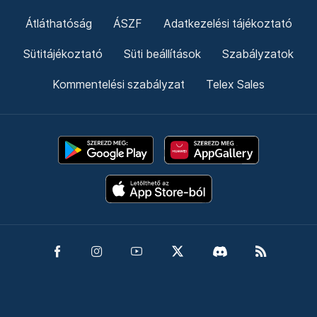
Támogatás
Adó 1% felajánlás
Hírlevelek
Telex Shop
© 2026 Telex.hu Zrt.
Impresszum
Etikai kódex
Átláthatóság
ÁSZF
Adatkezelési tájékoztató
Sütitájékoztató
Süti beállítások
Szabályzatok
Kommentelési szabályzat
Telex Sales