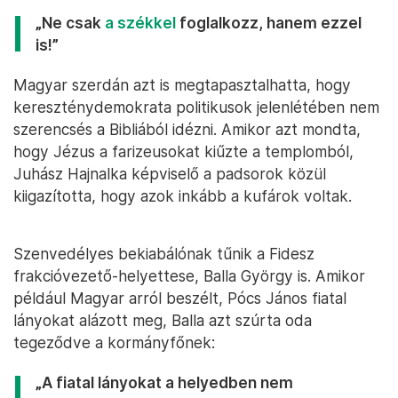
„Ne csak
a székkel
foglalkozz, hanem ezzel
is!”
Magyar szerdán azt is megtapasztalhatta, hogy
kereszténydemokrata politikusok jelenlétében nem
szerencsés a Bibliából idézni. Amikor azt mondta,
hogy Jézus a farizeusokat kiűzte a templomból,
Juhász Hajnalka képviselő a padsorok közül
kiigazította, hogy azok inkább a kufárok voltak.
Szenvedélyes bekiabálónak tűnik a Fidesz
frakcióvezető-helyettese, Balla György is. Amikor
például Magyar arról beszélt, Pócs János fiatal
lányokat alázott meg, Balla azt szúrta oda
tegeződve a kormányfőnek:
„A fiatal lányokat a helyedben nem