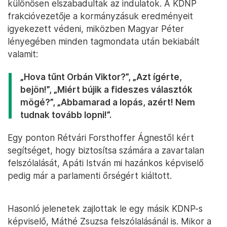
különösen elszabadultak az indulatok. A KDNP
frakcióvezetője a kormányzásuk eredményeit
igyekezett védeni, miközben Magyar Péter
lényegében minden tagmondata után bekiabált
valamit:
„Hova tűnt Orbán Viktor?”, „Azt ígérte,
bejön!”, „Miért bújik a fideszes választók
mögé?”, „Abbamarad a lopás, azért! Nem
tudnak tovább lopni!”.
Egy ponton Rétvári Forsthoffer Ágnestől kért
segítséget, hogy biztosítsa számára a zavartalan
felszólalását, Apáti István mi hazánkos képviselő
pedig már a parlamenti őrségért kiáltott.
Hasonló jelenetek zajlottak le egy másik KDNP-s
képviselő, Máthé Zsuzsa felszólalásánál is. Mikor a