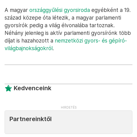
ismert Takács Péter volt egészségügyi államtitkár
nem járul hozzá valamilyen beszólással a
jegyzőkönyvhöz. Magyar éppen Tuzson Bence
igazságügyi miniszteri teljesítményét kritizálta, hogy
az a Szőlő utca ügyének kezelése után is felvette a
képviselői mandátumát, majd megjegyezte, hogy
ugyanez igaz Takács Péterre is. A parlamenti
gyorsírók szerint Takács gúnyosan csak annyit
mondott:
„Már vártam!”
A magyar
országgyűlési gyorsiroda
egyébként a 19.
század közepe óta létezik, a magyar parlamenti
gyorsírók pedig a világ élvonalába tartoznak.
Néhány jelenleg is aktív parlamenti gyorsírónk több
díjat is hazahozott a
nemzetközi gyors- és gépíró-
világbajnokságokról
.