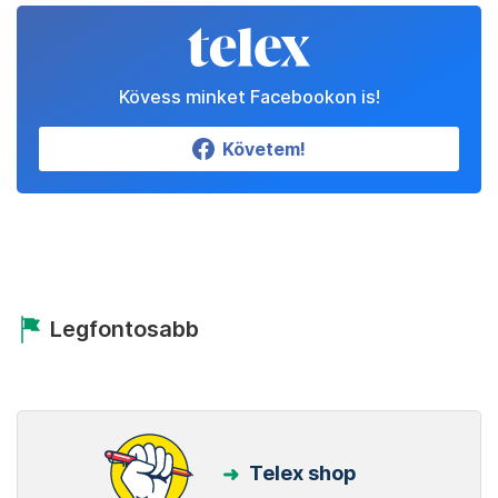
Kövess minket Facebookon is!
Követem!
Legfontosabb
Telex shop