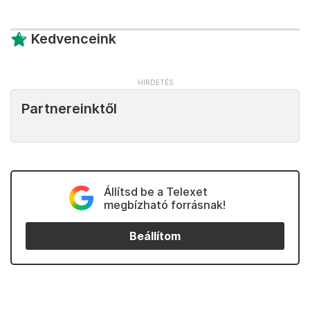
Kedvenceink
Partnereinktől
Állítsd be a Telexet
megbízható forrásnak!
Beállítom