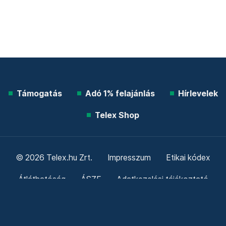
Támogatás
Adó 1% felajánlás
Hírlevelek
Telex Shop
© 2026 Telex.hu Zrt.
Impresszum
Etikai kódex
Átláthatóság
ÁSZF
Adatkezelési tájékoztató
Sütitájékoztató
Süti beállítások
Szabályzatok
Kommentelési szabályzat
Telex Sales