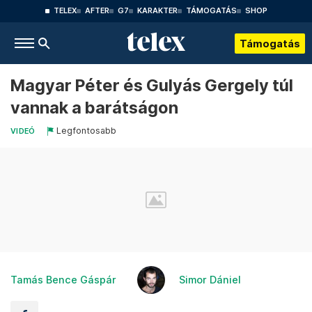
TELEX
AFTER
G7
KARAKTER
TÁMOGATÁS
SHOP
Támogatás
Magyar Péter és Gulyás Gergely túl
vannak a barátságon
Legfontosabb
VIDEÓ
Tamás Bence Gáspár
Simor Dániel