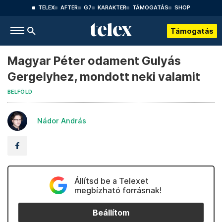
TELEX
AFTER
G7
KARAKTER
TÁMOGATÁS
SHOP
Támogatás
Magyar Péter odament Gulyás
Gergelyhez, mondott neki valamit
BELFÖLD
Nádor András
Állítsd be a Telexet
megbízható forrásnak!
Beállítom