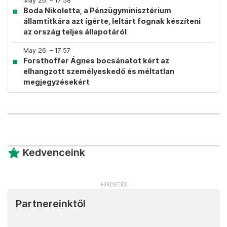
May 26. – 17:58
Boda Nikoletta, a Pénzügyminisztérium
államtitkára azt ígérte, leltárt fognak készíteni
az ország teljes állapotáról
May 26. – 17:57
Forsthoffer Ágnes bocsánatot kért az
elhangzott személyeskedő és méltatlan
megjegyzésekért
Kedvenceink
Partnereinktől