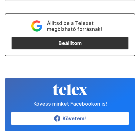
Állítsd be a Telexet
megbízható forrásnak!
Beállítom
Kövess minket Facebookon is!
Követem!