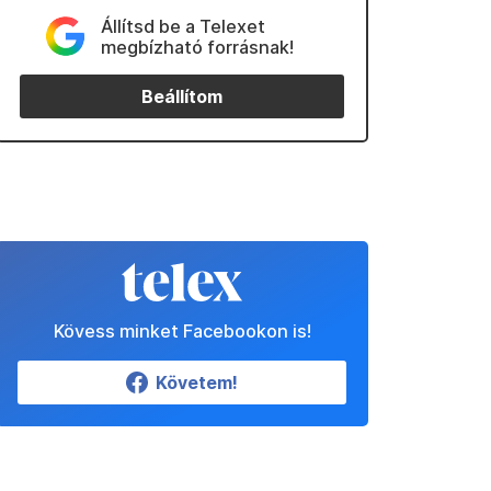
Állítsd be a Telexet
megbízható forrásnak!
Beállítom
Kövess minket Facebookon is!
Követem!