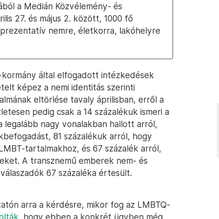
sából a Medián Közvélemény- és
ilis 27. és május 2. között, 1000 fő
prezentatív nemre, életkorra, lakóhelyre
z-kormány által elfogadott intézkedések
telt képez a nemi identitás szerinti
lmának eltörlése tavaly áprilisban, erről a
zletesen pedig csak a 14 százalékuk ismeri a
 legalább nagy vonalakban hallott arról,
kbefogadást, 81 százalékuk arról, hogy
 LMBT-tartalmakhoz, és 67 százalék arról,
seket. A transznemű emberek nem- és
 válaszadók 67 százaléka értesült.
tatón arra a kérdésre, mikor fog az LMBTQ-
olták
, hogy ebben a konkrét ügyben még