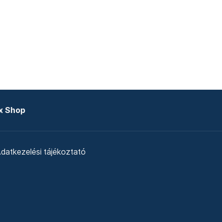
x Shop
datkezelési tájékoztató
zat
Telex Sales