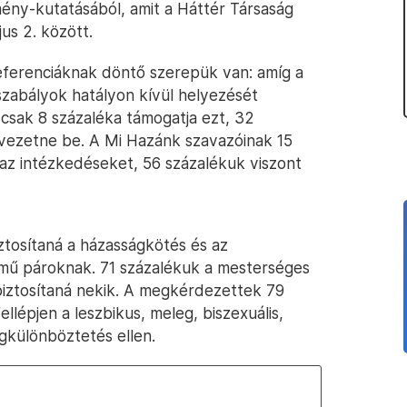
ény-kutatásából, amit a Háttér Társaság
jus 2. között.
ferenciáknak döntő szerepük van: amíg a
szabályok hatályon kívül helyezését
 csak 8 százaléka támogatja ezt, 32
 vezetne be. A Mi Hazánk szavazóinak 15
t az intézkedéseket, 56 százalékuk viszont
tosítaná a házasságkötés és az
mű pároknak. 71 százalékuk a mesterséges
biztosítaná nekik. A megkérdezettek 79
ellépjen a leszbikus, meleg, biszexuális,
különböztetés ellen.