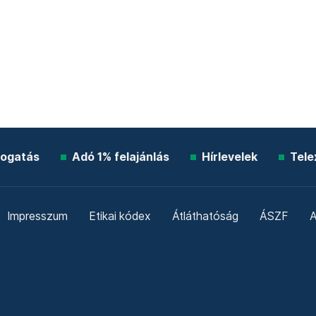
ogatás
Adó 1% felajánlás
Hírlevelek
Tele
Impresszum
Etikai kódex
Átláthatóság
ÁSZF
A
Süti beállítások
Szabályzatok
Kommentelési szabály