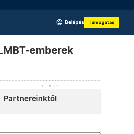
Belépés
Támogatás
z LMBT-emberek
Partnereinktől