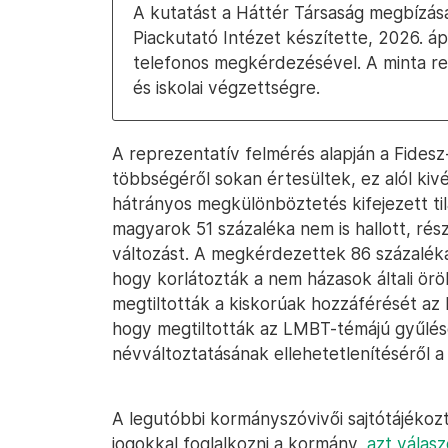
A kutatást a Háttér Társaság megbízá
Piackutató Intézet készítette, 2026. ápr
telefonos megkérdezésével. A minta re
és iskolai végzettségre.
A reprezentatív felmérés alapján a Fides
többségéről sokan értesültek, ez alól kivé
hátrányos megkülönböztetés kifejezett tila
magyarok 51 százaléka nem is hallott, rés
változást. A megkérdezettek 86 százaléka
hogy korlátozták a nem házasok általi örö
megtiltották a kiskorúak hozzáférését az
hogy megtiltották az LMBT-témájú gyűlé
névváltoztatásának ellehetetlenítéséről a
A legutóbbi kormányszóvivői sajtótájékoz
jogokkal foglalkozni a kormány,
azt válasz