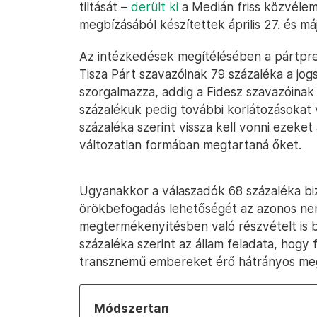
tiltását –
derült ki
a Medián friss közvélem
megbízásából készítettek április 27. és má
Az intézkedések megítélésében a pártpre
Tisza Párt szavazóinak 79 százaléka a jog
szorgalmazza, addig a Fidesz szavazóinak
százalékuk pedig további korlátozásokat
százaléka szerint vissza kell vonni ezeke
változatlan formában megtartaná őket.
Ugyanakkor a válaszadók 68 százaléka biz
örökbefogadás lehetőségét az azonos ne
megtermékenyítésben való részvételt is 
százaléka szerint az állam feladata, hogy f
transznemű embereket érő hátrányos meg
Módszertan