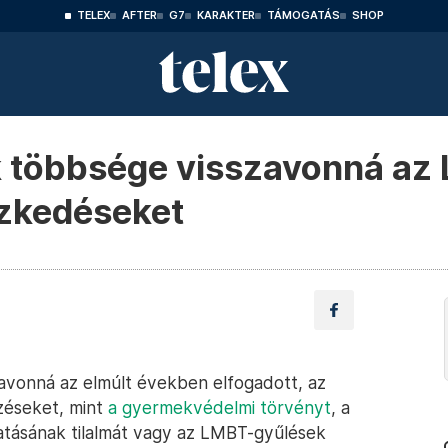
TELEX
AFTER
G7
KARAKTER
TÁMOGATÁS
SHOP
k többsége visszavonná a
ézkedéseket
avonná az elmúlt években elfogadott, az
zéseket, mint
a gyermekvédelmi törvényt
, a
tásának tilalmát vagy az LMBT-gyűlések