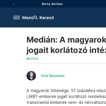
Berta, Bettina
Menü
Kereső
Medián: A magyaro
jogait korlátozó int
BELFÖLD
Vida Benjámin
A magyarok többsége, 57 százaléka vissz
LMBT-emberek jogait korlátozó rendelke
transznemű emberek nem- és névváltozta