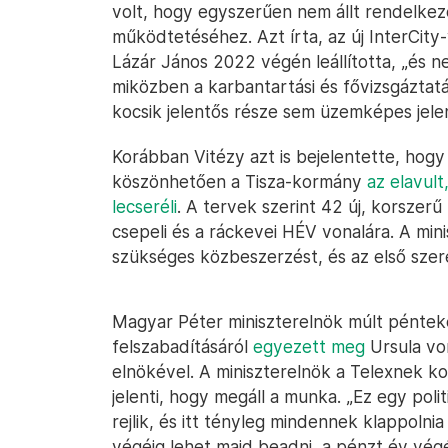
volt, hogy egyszerűen nem állt rendelkez
működtetéséhez. Azt írta, az új InterCity
Lázár János 2022 végén leállította, „és n
miközben a karbantartási és fővizsgáztat
kocsik jelentős része sem üzemképes jelen
Korábban Vitézy azt is bejelentette, hog
köszönhetően a Tisza-kormány
az elavul
lecseréli
. A tervek szerint 42 új, korszer
csepeli és a ráckevei HÉV vonalára. A mini
szükséges közbeszerzést, és az első sz
Magyar Péter miniszterelnök múlt pénteken
felszabadításáról
egyezett meg
Ursula vo
elnökével. A miniszterelnök a Telexnek 
jelenti, hogy megáll a munka. „Ez egy poli
rejlik, és itt tényleg mindennek klappolni
végéig lehet majd beadni, a pénzt év végéi