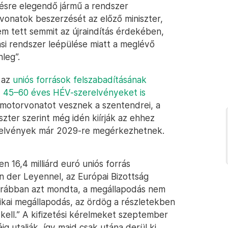
ésre elegendő jármű a rendszer
-vonatok beszerzését az előző miniszter,
em tett semmit az újraindítás érdekében,
ási rendszer leépülése miatt a meglévő
leg”.
y az
uniós források felszabadításának
t, 45–60 éves HÉV-szerelvényeket is
ű motorvonatot vesznek a szentendrei, a
szter szerint még idén kiírják az ehhez
erelvények már 2029-re megérkezhetnek.
 16,4 milliárd euró uniós forrás
n der Leyennel, az Európai Bizottság
korábban azt mondta, a megállapodás nem
tikai megállapodás, az ördög a részletekben
a kell.” A kifizetési kérelmeket szeptember
g utalják, így majd csak utána derül ki,