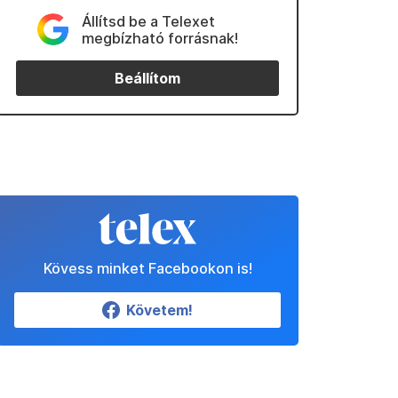
Állítsd be a Telexet
megbízható forrásnak!
Beállítom
Kövess minket Facebookon is!
Követem!