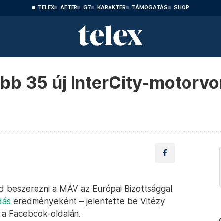
TELEX
AFTER
G7
KARAKTER
TÁMOGATÁS
SHOP
ább 35 új InterCity-motorv
d beszerezni a MÁV az Európai Bizottsággal
dás
eredményeként – jelentette be Vitézy
r a Facebook-oldalán.