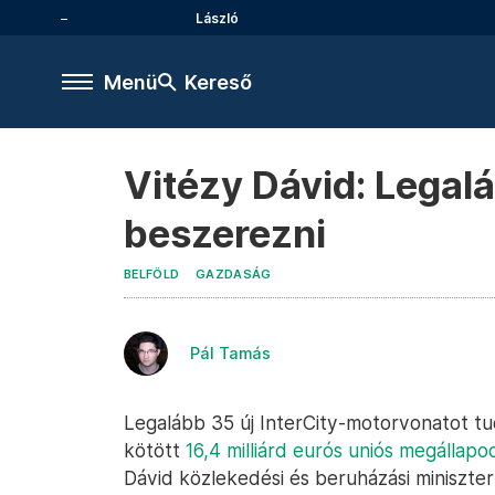
László
Menü
Kereső
Vitézy Dávid: Legal
beszerezni
BELFÖLD
GAZDASÁG
Pál Tamás
Legalább 35 új InterCity-motorvonatot tu
kötött
16,4 milliárd eurós uniós megállapo
Dávid közlekedési és beruházási miniszte