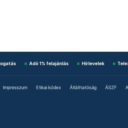
ogatás
Adó 1% felajánlás
Hírlevelek
Tele
Impresszum
Etikai kódex
Átláthatóság
ÁSZF
A
Süti beállítások
Szabályzatok
Kommentelési szabály