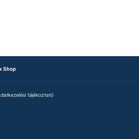
x Shop
datkezelési tájékoztató
zat
Telex Sales