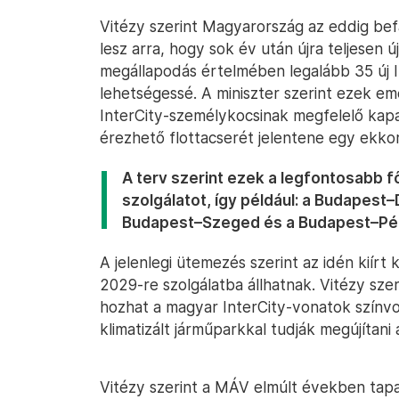
Vitézy szerint Magyarország az eddig bef
lesz arra, hogy sok év után újra teljesen 
megállapodás értelmében legalább 35 új 
lehetségessé. A miniszter szerint ezek em
InterCity-személykocsinak megfelelő kapac
érezhető flottacserét jelentene egy ekko
A terv szerint ezek a legfontosabb f
szolgálatot, így például: a Budapes
Budapest–Szeged és a Budapest–Péc
A jelenlegi ütemezés szerint az idén kiír
2029-re szolgálatba állhatnak. Vitézy szer
hozhat a magyar InterCity-vonatok színvo
klimatizált járműparkkal tudják megújítani a
Vitézy szerint a MÁV elmúlt években tapa