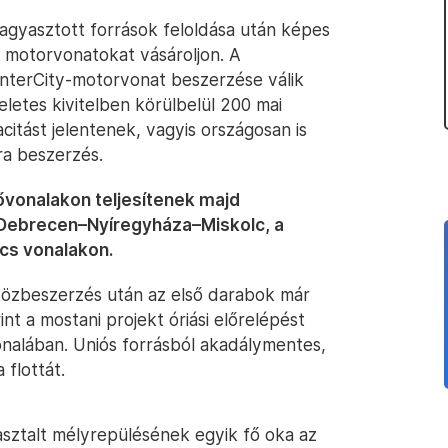
agyasztott források feloldása után képes
új motorvonatokat vásároljon. A
InterCity-motorvonat beszerzése válik
eletes kivitelben körülbelül 200 mai
itást jelentenek, vagyis országosan is
ra beszerzés.
ővonalakon teljesítenek majd
t–Debrecen–Nyíregyháza–Miskolc, a
s vonalakon.
t közbeszerzés után az első darabok már
int a mostani projekt óriási előrelépést
nalában. Uniós forrásból akadálymentes,
 flottát.
sztalt mélyrepülésének egyik fő oka az