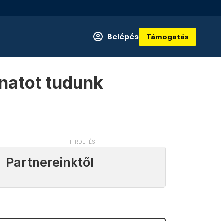
Belépés
Támogatás
onatot tudunk
Partnereinktől